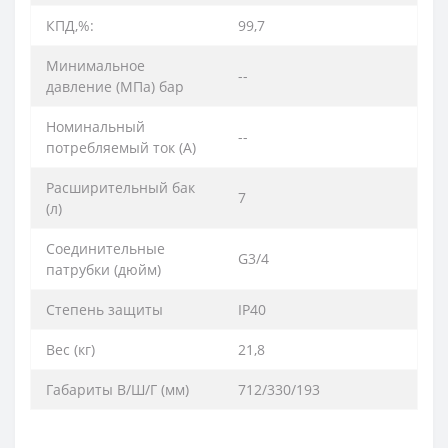
КПД,%:
99,7
Минимальное
--
давление (МПа) бар
Номинальный
--
потребляемый ток (A)
Расширительный бак
7
(л)
Соединительные
G3/4
патрубки (дюйм)
Степень защиты
IP40
Вес (кг)
21,8
Габариты В/Ш/Г (мм)
712/330/193