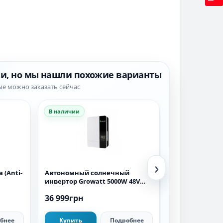
ии, но мы нашли похожие варианты
ые можно заказать сейчас
В наличии
В наличии
›
 (Anti-
Автономный солнечный
Гибридный т
инвертор Growatt 5000W 48V
инвертор DEYE 
100A (SPF 5000ES)
SG04LP3-EU
36 999грн
128 700грн
бнее
Купить
Подробнее
Купить