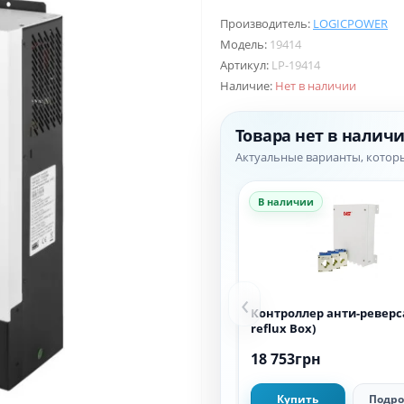
Производитель:
LOGICPOWER
Модель:
19414
Артикул:
LP-19414
Наличие:
Нет в наличии
Товара нет в налич
Актуальные варианты, котор
В наличии
‹
Контроллер анти-реверса
reflux Box)
18 753грн
Купить
Подро