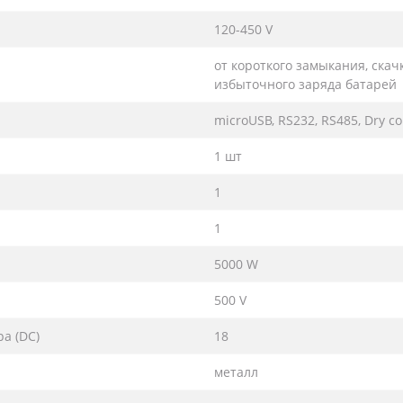
120-450 V
от короткого замыкания, скач
избыточного заряда батарей
microUSB, RS232, RS485, Dry co
1 шт
1
1
5000 W
500 V
а (DC)
18
металл