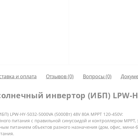
ставка и оплата
Отзывов (0)
Вопросы
(0)
Докум
олнечный инвертор (ИБП) LPW-HY-
БП) LPW-HY-5032-5000VA (5000Вт) 48V 80A MPPT 120-450V:
ного питания с правильной синусоидой и контроллером МРРТ, 
ным питанием объектов разного назначения (дом, офис, мини-би
тания.