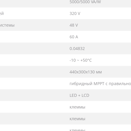
5000/5000 VA/W
ей
320 V
системы
48 V
60 A
0.04832
-10 ~ +50°C
440х300х130 мм
гибридный MPPT с правильно
LED + LCD
клеммы
клеммы
клеммы