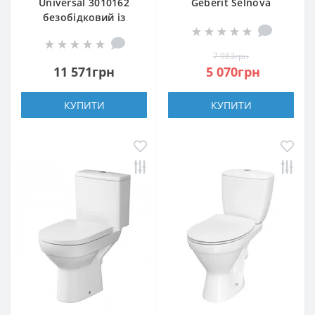
Universal 3010162
Geberit Selnova
безобідковий із
501.750.00.1
сидінням з
безобідковий
дюропласту Soft
(Rimfree) з кришкою
7 983грн
Close, quick-fix
Soft close
11 571грн
5 070грн
КУПИТИ
КУПИТИ