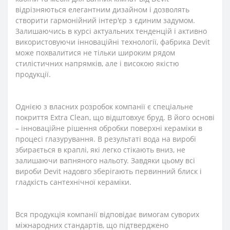
відрізняються елегантним дизайном і дозволять
створити гармонійний інтер'єр з єдиним задумом.
Залишаючись в курсі актуальних тенденцій і активно
використовуючи інноваційні технології, фабрика Devit
може похвалитися не тільки широким рядом
стилістичних напрямків, але і високою якістю
продукції.
Однією з власних розробок компанії є спеціальне
покриття Extra Clean, що відштовхує бруд. В його основі
– інноваційне рішення обробки поверхні кераміки в
процесі глазурування. В результаті вода на виробі
збирається в краплі, які легко стікають вниз, не
залишаючи вапняного нальоту. Завдяки цьому всі
вироби Devit надовго зберігають первинний блиск і
гладкість сантехнічної кераміки.
Вся продукція компанії відповідає вимогам суворих
міжнародних стандартів, що підтверджено