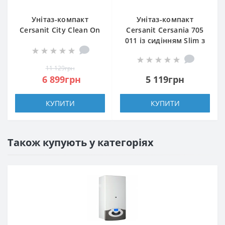
Унітаз-компакт
Унітаз-компакт
Cersanit City Clean On
Cersanit Cersania 705
602 011 із сидінням з
011 із сидінням Slim з
дюропласту Soft Close
дюропласту Soft Close
11 129грн
6 899грн
5 119грн
КУПИТИ
КУПИТИ
Також купують у категоріях