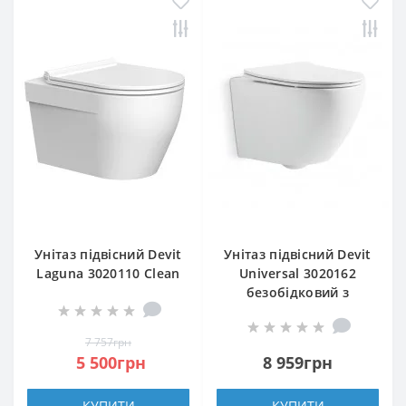
Унітаз підвісний Devit
Унітаз підвісний Devit
Laguna 3020110 Clean
Universal 3020162
Pro з сидінням soft-
безобідковий з
close, quick-fix
сидінням soft-close,
quick-fix
7 757грн
5 500грн
8 959грн
КУПИТИ
КУПИТИ