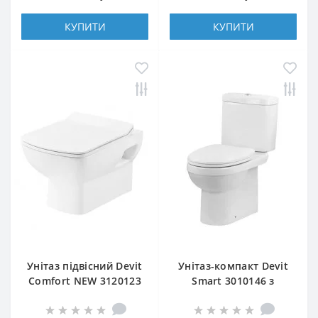
КУПИТИ
КУПИТИ
Унітаз підвісний Devit
Унітаз-компакт Devit
Comfort NEW 3120123
Smart 3010146 з
з сидінням slim, soft-
сидінням Soft Close
close
(3013146)