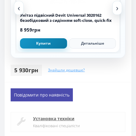
‹
›
Унітаз підвісний Devit Universal 3020162
Уніт
безобідковий з сидінням soft-close, quick-fix
безо
quic
8 959грн
14 5
Купити
Детальніше
5 930грн
Знайшли дешевше?
Повідомити про наявність
Установка техніки
Кваліфіковані спеціалісти