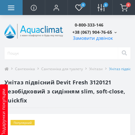
0
0
0
0-800-333-146
+38 (067) 904-76-65
Замовити дзвінок
Сантехніка
Сантехніка для туалету
Унітази
Унітаз підвісн
Унітаз підвісний Devit Fresh 3120121
безобідковий з сидінням slim, soft-close,
Подарунки покупцям
quickfix
Популярний