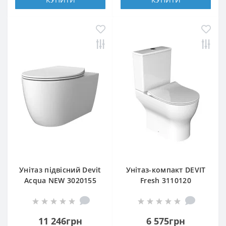
Унітаз підвісний Devit
Унітаз-компакт DEVIT
Acqua NEW 3020155
Fresh 3110120
безобідковий з
безобідковий з
сидінням soft-close
тонкою кришкою soft
close
11 246грн
6 575грн