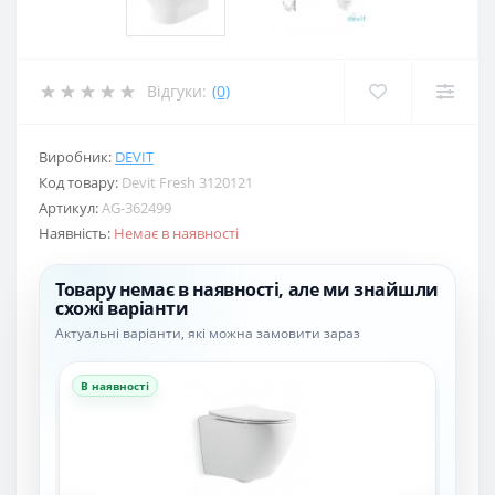
Відгуки:
(0)
Виробник:
DEVIT
Код товару:
Devit Fresh 3120121
Артикул:
AG-362499
Наявність:
Немає в наявності
Товару немає в наявності, але ми знайшли
схожі варіанти
Актуальні варіанти, які можна замовити зараз
В наявності
В н