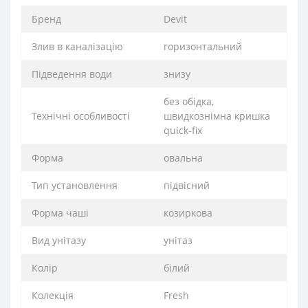
Бренд
Devit
Злив в каналізацію
горизонтальний
Підведення води
знизу
без обідка,
Технічні особливості
швидкознімна кришка
quick-fix
Форма
овальна
Тип установлення
підвісний
Форма чаші
козиркова
Вид унітазу
унітаз
Колір
білий
Колекція
Fresh