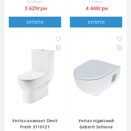
5 188грн
7 988грн
3 629грн
4 448грн
КУПИТИ
КУПИТИ
Унітаз-компакт Devit
Унітаз підвісний
Fresh 3110121
Geberit Selnova