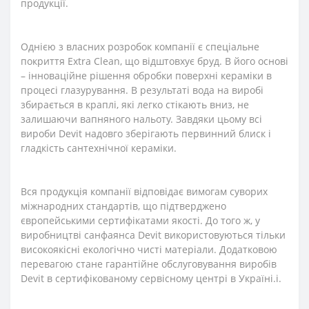
продукції.
Однією з власних розробок компанії є спеціальне
покриття Extra Clean, що відштовхує бруд. В його основі
– інноваційне рішення обробки поверхні кераміки в
процесі глазурування. В результаті вода на виробі
збирається в краплі, які легко стікають вниз, не
залишаючи вапняного нальоту. Завдяки цьому всі
вироби Devit надовго зберігають первинний блиск і
гладкість сантехнічної кераміки.
Вся продукція компанії відповідає вимогам суворих
міжнародних стандартів, що підтверджено
європейськими сертифікатами якості. До того ж, у
виробництві санфаянса Devit використовуються тільки
високоякісні екологічно чисті матеріали. Додатковою
перевагою стане гарантійне обслуговування виробів
Devit в сертифікованому сервісному центрі в Україні.і.