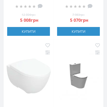
безобідковий із
501.750.00.1
сидінням Slim з
безобідковий
дюропласту Soft
(Rimfree) з кришкою
12 304грн
7 983грн
Close, quick-fix
Soft close
5 008грн
5 070грн
КУПИТИ
КУПИТИ