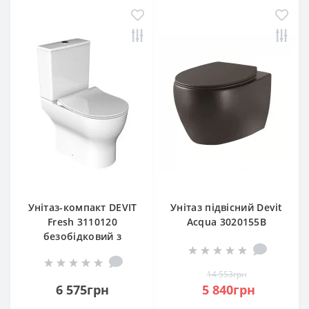
Унітаз-компакт DEVIT
Унітаз підвісний Devit
Fresh 3110120
Acqua 3020155B
безобідковий з
безобідковий з
тонкою кришкою soft
сидінням slim, soft-
close
close, quickfix
14 553грн
6 575грн
5 840грн