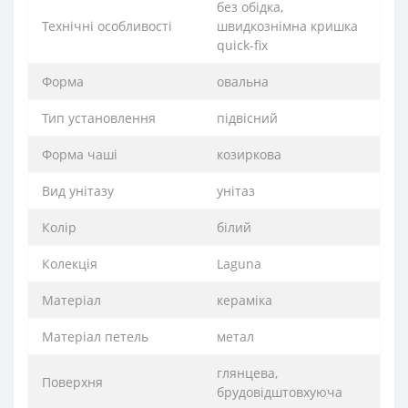
без обідка,
Технічні особливості
швидкознімна кришка
quick-fix
Форма
овальна
Тип установлення
підвісний
Форма чаші
козиркова
Вид унітазу
унітаз
Колір
білий
Колекція
Laguna
Матеріал
кераміка
Матеріал петель
метал
глянцева,
Поверхня
брудовідштовхуюча