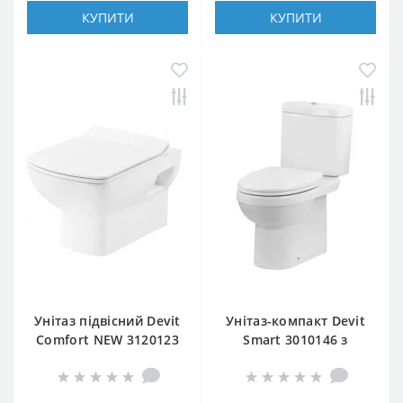
КУПИТИ
КУПИТИ
Унітаз підвісний Devit
Унітаз-компакт Devit
Comfort NEW 3120123
Smart 3010146 з
з сидінням slim, soft-
сидінням Soft Close
close
(3013146)