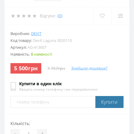
Відгуки:
(0)
Виробник:
DEVIT
Код товару:
Devit Laguna 3020110
Артикул:
AG-413607
Наявність:
В наявності
5 500грн
7 757грн
Знайшли дешевше?
Купити в один клік
Введіть номер телефону і ми передзвонимо
Купити
Кількість:
-
+