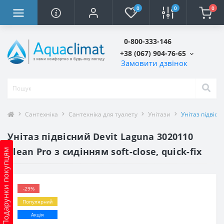
0
0
0
0-800-333-146
+38 (067) 904-76-65
Замовити дзвінок
Сантехніка
Сантехніка для туалету
Унітази
Унітаз підвісн
Унітаз підвісний Devit Laguna 3020110
Clean Pro з сидінням soft-close, quick-fix
Подарунки покупцям
-29%
Популярний
Акція