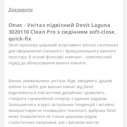
Документи
Опис - Унітаз підвісний Devit Laguna
3020110 Clean Pro з сидінням soft-close,
quick-fix
Devit пропонує широкий асортимент якісної сантехніки
для оформлення стильного і функціонального ванного
простору. В основі філософії компанії – комплексний
підхід до облаштування ванної кімнати.
Ванни, умивальники, унітази, біде, змішувачі, душові
кабіни та меблі для ванних кімнат від Devit
відрізняються елегантним дизайном і дозволять
створити гармонійний інтер'єр з єдиним задумом.
Залишаючись в курсі актуальних тенденцій і активно
використовуючи інноваційні технології, фабрика Devit
може похвалитися не тільки широким рядом
стилістичних напрямків, але і високою якістю