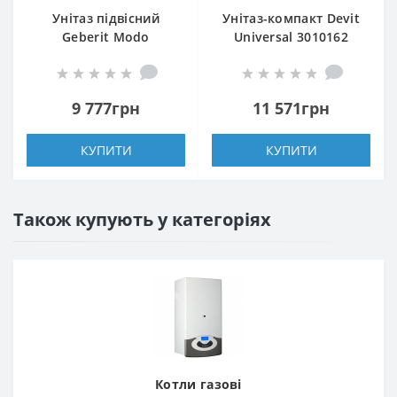
Унітаз підвісний
Унітаз-компакт Devit
Geberit Modo
Universal 3010162
502.939.00.1
безобідковий із
безобідковий із
сидінням з
сидінням Soft Close
дюропласту Soft
9 777грн
11 571грн
Close, quick-fix
КУПИТИ
КУПИТИ
Також купують у категоріях
Котли газові