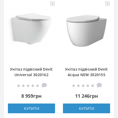
Унітаз підвісний Devit
Унітаз підвісний Devit
Universal 3020162
Acqua NEW 3020155
безобідковий з
безобідковий з
сидінням soft-close,
сидінням soft-close
quick-fix
8 959грн
11 246грн
КУПИТИ
КУПИТИ