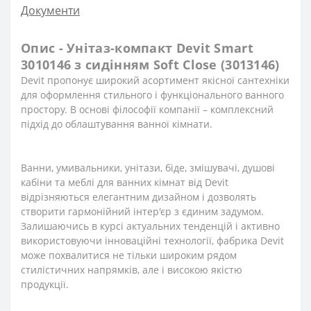
Документи
Опис - Унітаз-компакт Devit Smart
3010146 з сидінням Soft Close (3013146)
Devit пропонує широкий асортимент якісної сантехніки
для оформлення стильного і функціонального ванного
простору. В основі філософії компанії – комплексний
підхід до облаштування ванної кімнати.
Ванни, умивальники, унітази, біде, змішувачі, душові
кабіни та меблі для ванних кімнат від Devit
відрізняються елегантним дизайном і дозволять
створити гармонійний інтер'єр з єдиним задумом.
Залишаючись в курсі актуальних тенденцій і активно
використовуючи інноваційні технології, фабрика Devit
може похвалитися не тільки широким рядом
стилістичних напрямків, але і високою якістю
продукції.