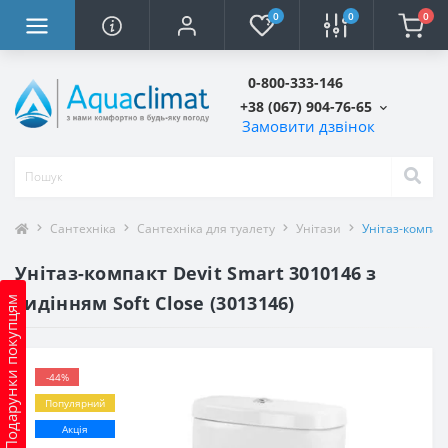
0
0
0
0-800-333-146
+38 (067) 904-76-65
Замовити дзвінок
Сантехніка
Сантехніка для туалету
Унітази
Унітаз-компакт
Унітаз-компакт Devit Smart 3010146 з
сидінням Soft Close (3013146)
Подарунки покупцям
-44%
Популярний
Акція