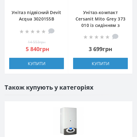
Унітаз підвісний Devit
Унітаз-компакт
Acqua 3020155B
Cersanit Mito Grey 373
безобідковий з
010 із сидінням з
сидінням slim, soft-
поліпропілену
close, quickfix
14 553грн
5 840грн
3 699грн
КУПИТИ
КУПИТИ
Також купують у категоріях