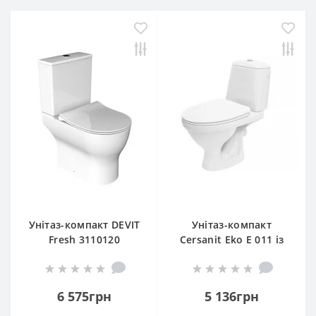
Унітаз-компакт DEVIT
Унітаз-компакт
Fresh 3110120
Cersanit Eko E 011 із
безобідковий з
сидінням з
тонкою кришкою soft
дюропласту
close
6 575грн
5 136грн