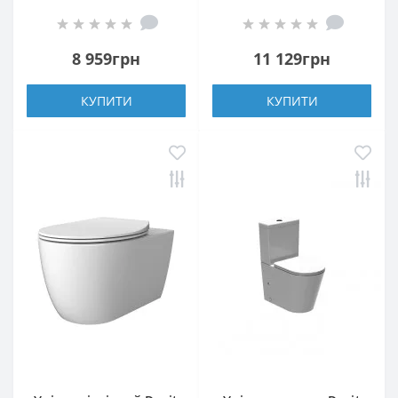
безобідковий з
602 011 із сидінням з
сидінням soft-close,
дюропласту Soft Close
quick-fix
8 959грн
11 129грн
КУПИТИ
КУПИТИ