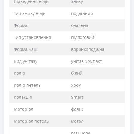
Підведення води
знизу
Тип змиву води
подвійний
Форма
овальна
Тип установлення
підлоговий
Форма чаші
воронкоподібна
Вид унітазу
унітаз-компакт
Колір
білий
Колір петель
хром
Колекція
Smart
Матеріал
фаянс
Матеріал петель
метал
глянцева,