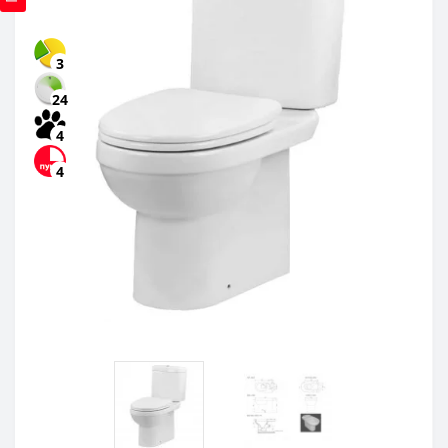
3
24
4
4