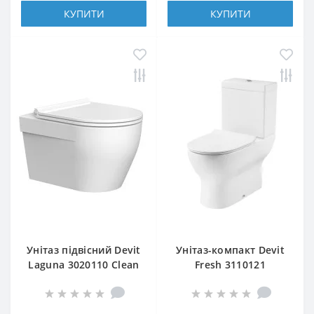
КУПИТИ
КУПИТИ
Унітаз підвісний Devit
Унітаз-компакт Devit
Laguna 3020110 Clean
Fresh 3110121
Pro з сидінням soft-
безобідковий із
close, quick-fix
сидінням Slim з
дюропласту Soft