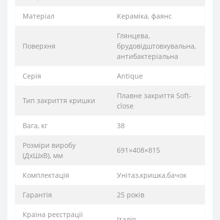
Матеріал
Кераміка, фаянс
Глянцева,
Поверхня
брудовідштовхувальна,
антибактеріальна
Серія
Antique
Плавне закриття Soft-
Тип закриття кришки
close
Вага, кг
38
Розміри виробу
691×408×815
(ДхШхВ), мм
Комплектація
Унітаз,кришка,бачок
Гарантія
25 років
Країна реєстрації
Італія