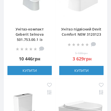
Унітаз-компакт
Унітаз підвісний Devit
Geberit Selnova
Comfort NEW 3120123
501.753.00.1 із
з сидінням slim, soft-
сидінням з
close
дюропласту
5 188грн
10 446грн
3 629грн
КУПИТИ
КУПИТИ