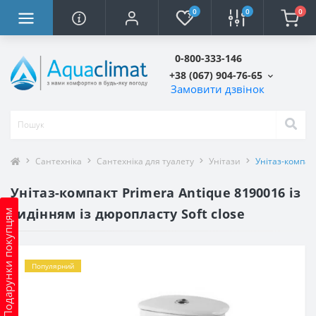
0
0
0
0-800-333-146
+38 (067) 904-76-65
Замовити дзвінок
Сантехніка
Сантехніка для туалету
Унітази
Унітаз-компакт
Унітаз-компакт Primera Antique 8190016 із
сидінням із дюропласту Soft close
Подарунки покупцям
Популярний