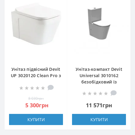
Унітаз підвісний Devit
Унітаз-компакт Devit
UP 3020120 Clean Pro з
Universal 3010162
сидінням soft-close,
безобідковий із
quick-fix
сидінням з
дюропласту Soft
8 030грн
Close, quick-fix
5 300грн
11 571грн
КУПИТИ
КУПИТИ