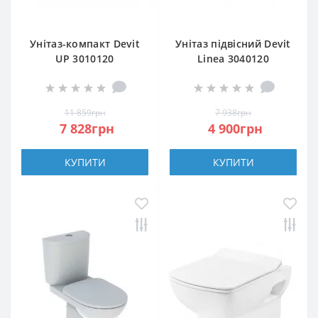
Унітаз-компакт Devit
Унітаз підвісний Devit
UP 3010120
Linea 3040120
безобідковий із
безобідковий з
сидінням Slim, Soft
сидінням soft-close
Close, quick-fix
11 859грн
7 938грн
7 828грн
4 900грн
КУПИТИ
КУПИТИ