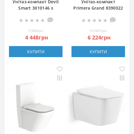
Унітаз-компакт Devit
Унітаз-компакт
Smart 3010146 з
Primera Grand 8390022
сидінням Soft Close
с сиденьем из
(3013146)
дюропласта Soft close
7 988грн
11 561грн
4 448грн
6 224грн
КУПИТИ
КУПИТИ