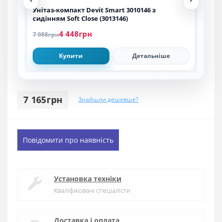
Унітаз-компакт Devit Smart 3010146 з
Уніт
сидінням Soft Close (3013146)
без
Soft
4 448грн
7 988грн
12 3
Купити
Детальніше
7 165грн
Знайшли дешевше?
Повідомити про наявність
Установка техніки
Кваліфіковані спеціалісти
Доставка і оплата