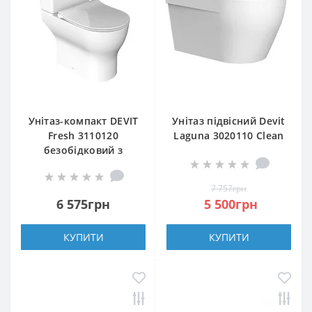
Унітаз-компакт DEVIT
Унітаз підвісний Devit
Fresh 3110120
Laguna 3020110 Clean
безобідковий з
Pro з сидінням soft-
тонкою кришкою soft
close, quick-fix
close
7 757грн
6 575грн
5 500грн
КУПИТИ
КУПИТИ