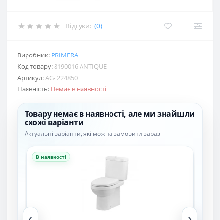
Відгуки:
(0)
Виробник:
PRIMERA
Код товару:
8190016 ANTIQUE
Артикул:
AG- 224850
Наявність:
Немає в наявності
Товару немає в наявності, але ми знайшли
схожі варіанти
Актуальні варіанти, які можна замовити зараз
В наявності
В н
‹
›