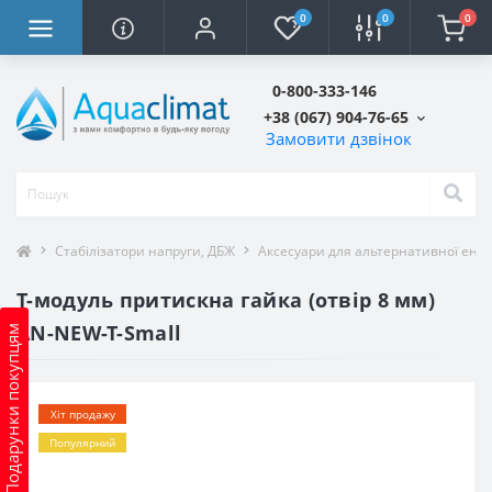
0
0
0
0-800-333-146
+38 (067) 904-76-65
Замовити дзвінок
Стабілізатори напруги, ДБЖ
Аксесуари для альтернативної ене
T-модуль притискна гайка (отвір 8 мм)
AN-NEW-T-Small
Подарунки покупцям
Хіт продажу
Популярний