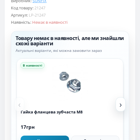
Виробник:
SUNFIX
Код товару:
21247
Артикул:
LP-21247
Наявність:
Немає в наявності
Товару немає в наявності, але ми знайшли
схожі варіанти
Актуальні варіанти, які можна замовити зараз
В наявності
В н
‹
›
Гайка фланцева зубчаста М8
Гай
крі
17грн
35г