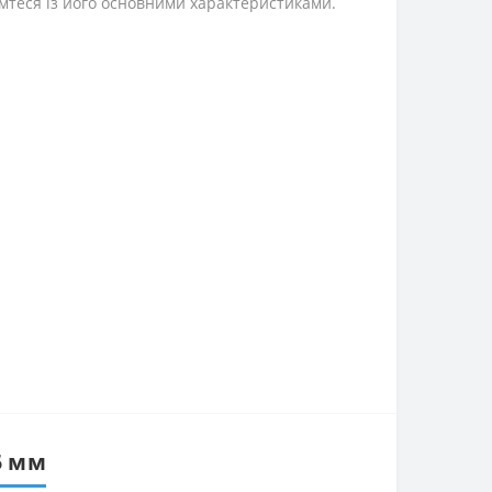
омтеся із його основними характеристиками.
5 мм