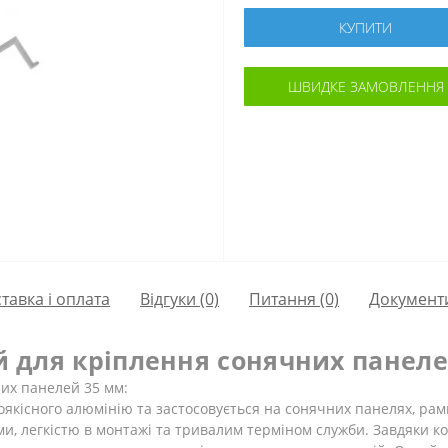
КУПИТИ
ШВИДКЕ ЗАМОВЛЕННЯ
тавка і оплата
Відгуки (0)
Питання
(0)
Документ
й для кріплення сонячних панел
них панелей 35 мм:
оякісного алюмінію та застосовується на сонячних панелях, рамк
, легкістю в монтажі та тривалим терміном служби. Завдяки ко