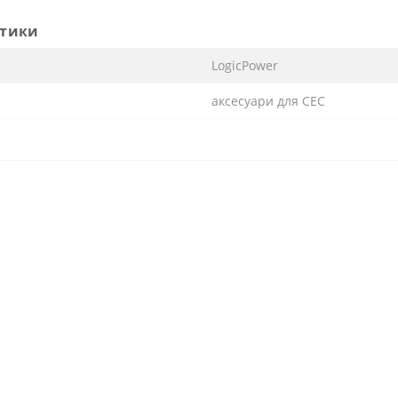
етики
LogicPower
аксесуари для СЕС