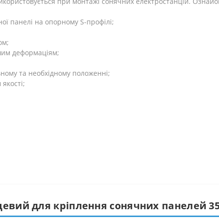
 використовується при монтажі сонячних електростанцій. Ознай
ої панелі на опорному S-профілі;
ом;
шим деформаціям;
ьному та необхідному положенні;
 якості;
цевий для кріплення сонячних панелей 3