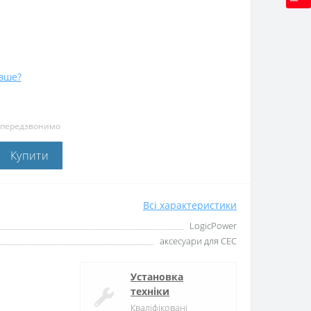
вше?
и передзвонимо
Купити
Всі характеристики
LogicPower
аксесуари для СЕС
Установка
техніки
Кваліфіковані