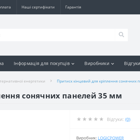
оплата
Наші сертифікати
Гарантія
на
Інформація для покупців
Виробники
Відгук
ьтернативної енергетики
Притиск кінцевий для кріплення сонячних 
лення сонячних панелей 35 мм
Відгуки:
(0)
Виробник:
LOGICPOWER