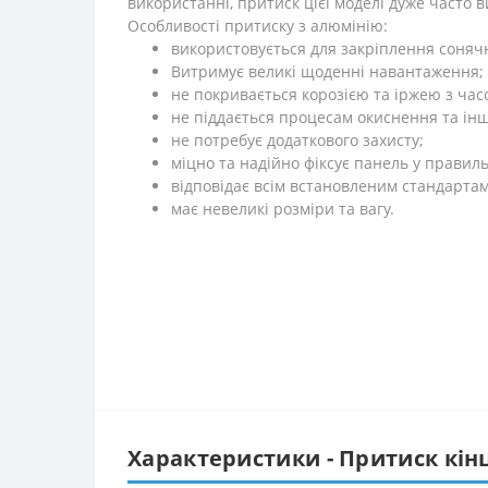
використанні, притиск цієї моделі дуже часто
Особливості притиску з алюмінію:
використовується для закріплення сонячн
Витримує великі щоденні навантаження;
не покривається корозією та іржею з час
не піддається процесам окиснення та ін
не потребує додаткового захисту;
міцно та надійно фіксує панель у правил
відповідає всім встановленим стандартам
має невеликі розміри та вагу.
Характеристики - Притиск кін