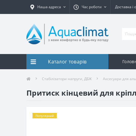
Наша адреса
Час роботи
Доставка і 
Каталог товарів
Голов
Стабілізатори напруги, ДБЖ
Аксесуари для ал
Притиск кінцевий для кріп
Популярний