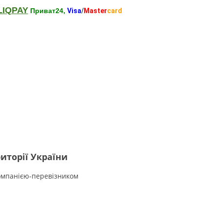
LIQPAY
Приват24,
Visa
/
Master
card
иторії України
омпанією-перевізником