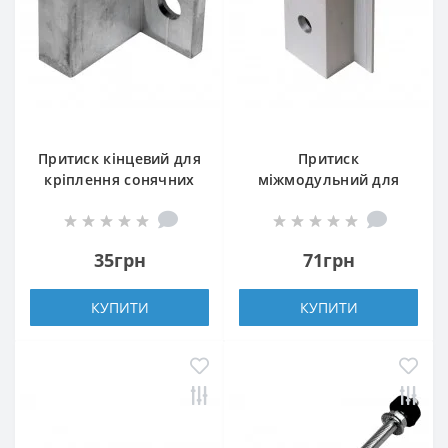
Притиск кінцевий для
Притиск
кріплення сонячних
міжмодульний для
панелей 35 мм
кріплення сонячних
панелей 35 мм П
35грн
71грн
КУПИТИ
КУПИТИ