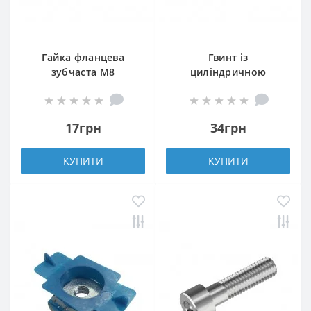
Гайка фланцева
Гвинт із
зубчаста М8
циліндричною
головкою із
внутрішнім
шестигранником M8-
17грн
34грн
16
КУПИТИ
КУПИТИ