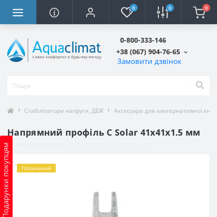
0
0
0
0-800-333-146
+38 (067) 904-76-65
Замовити дзвінок
Стабілізатори напруги, ДБЖ
Аксесуари для альтернативної ене
Напрямний профіль С Solar 41х41х1.5 мм
Подарунки покупцям
Популярний