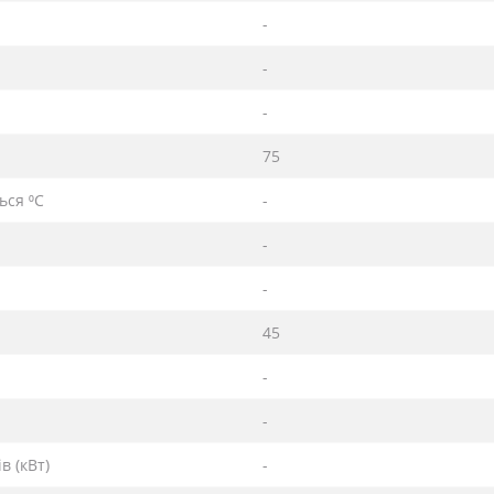
-
-
-
75
ься ⁰С
-
-
-
45
-
-
в (кВт)
-