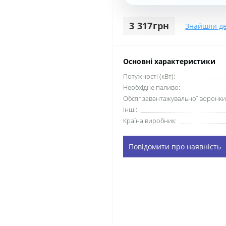
3 317грн
Знайшли д
Основні характеристики
Потужності (кВт):
Необхідне паливо:
Обсяг завантажувальної воронки 
Інші:
Країна виробник:
Повідомити про наявність