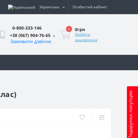
Українська
Особистий кабінет
0-800-333-146
0грн
0
Зробити
+38 (067) 904-76-65
замовлення
Замовити дзвінок
и
лас)
Подарунки покупцям