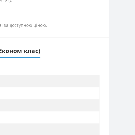
ві за доступною ціною.
Економ клас)