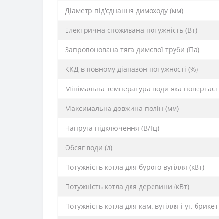
Діаметр під'єднання димоходу (мм)
Електрична споживана потужність (Вт)
Запропонована тяга димової труби (Па)
ККД в повному діапазон потужності (%)
Мінімальна температура води яка повертаєт
Максимальна довжина полін (мм)
Напруга підключення (В/Гц)
Обсяг води (л)
Потужність котла для бурого вугілля (кВт)
Потужність котла для деревини (кВт)
Потужність котла для кам. вугілля і уг. брикеті