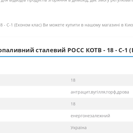
 - С-1 (Економ клас) Ви можете купити в нашому магазині в Киє
паливний сталевий РОСС КОТВ - 18 - С-1 (
18
антрацит,вугілля,торф,дрова
18
енергонезалежний
Україна