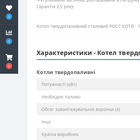
Гарантія 2,5 року
0
Котел твердопаливний сталевий РОСС КОТВ - 18
0
Характеристики - Котел твердо
0
Котли твердопаливні
Потужності (кВт)
Необхідне паливо
Обсяг завантажувальної воронки (л)
Інші
Країна виробник