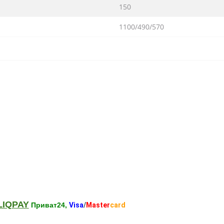
150
1100/490/570
LIQPAY
Приват24,
Visa
/
Master
card