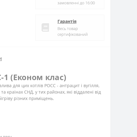
замовленні до 16:00
Гарантія
Весь товар
сертифікований
и
-1 (Економ клас)
ива для цих котлів РОСС - антрацит і вугілля,
а країнах СНД, у тих районах, які віддалені від
бігріву різних приміщень.
 тягу.