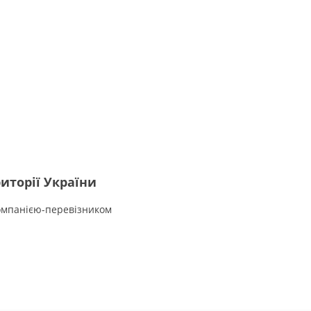
иторії України
омпанією-перевізником