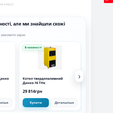
ом класс)
ності, але ми знайшли схожі
а замовити зараз
В наявності
В наявності
›
Данко
Котел твердопаливний
Котел твердо
Данко-16 ТНк
АКТВ-15
29 814грн
28 140грн
ьніше
Купити
Детальніше
Купити