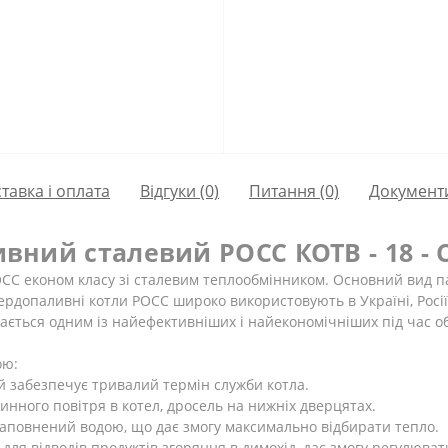
тавка і оплата
Відгуки (0)
Питання
(0)
Документ
вний сталевий РОСС КОТВ - 18 - С
СС економ класу зі сталевим теплообмінником. Основний вид пал
рдопаливні котли РОСС широко використовують в Україні, Росії т
ається одним із найефективніших і найекономічніших під час о
ою:
й забезпечує тривалий термін служби котла.
нного повітря в котел, дросель на нижніх дверцятах.
, заповнений водою, що дає змогу максимально відбирати тепло.
для відводів продуктів згоряння в димохід, дає змогу регулювати