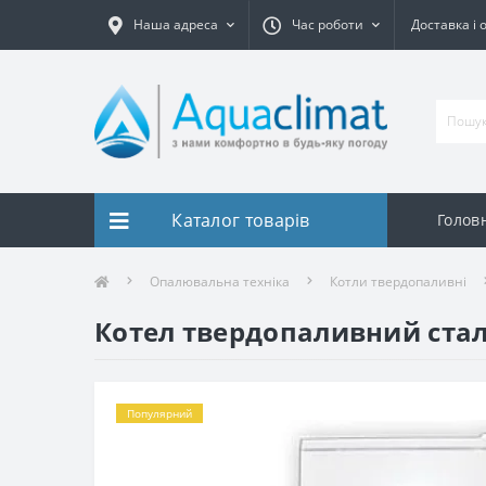
Наша адреса
Час роботи
Доставка і 
Каталог товарів
Голов
Опалювальна техніка
Котли твердопаливні
Котел твердопаливний стале
Популярний