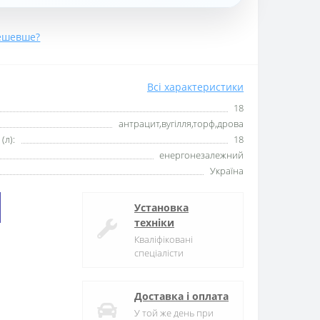
ешевше?
Всі характеристики
18
антрацит,вугілля,торф,дрова
(л):
18
енергонезалежний
Україна
Установка
техніки
Кваліфіковані
спеціалісти
Доставка і оплата
У той же день при