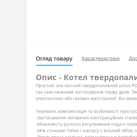
Огляд товару
Характеристики
Дос
Опис - Котел твердопали
Простий, але якісний твердопаливний котел РО
так само можливе застосування торфу, дров. Тве
електричних або газових магістралей. Він вваж
Переваги, комплектація та особливості пристр
-Застосування легованих конструкційних стале
-Можливість ручного регулювання подачі перви
-Між стінками топки і корпусу є вільний об'єм
-Регульована заслінка, розташована в патрубку 