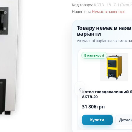
Код товару:
КОТВ - 18 - С-1 (Экон
Наявність:
Немає в наявності
Товару немає в наяв
варіанти
Актуальні варіанти, які можн
В наявності
‹
Котел твердопаливний 
АКТВ-20
31 806грн
Купити
Детал