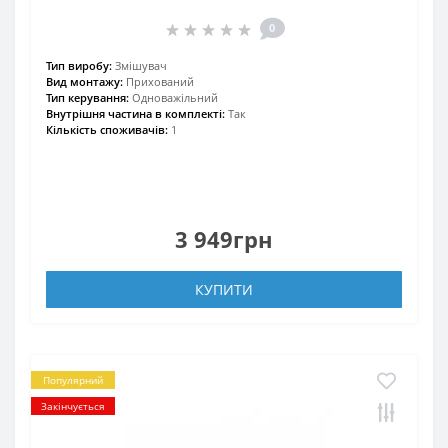
0
Тип виробу:
Змішувач
Вид монтажу:
Прихований
Тип керування:
Одноважільний
Внутрішня частина в комплекті:
Так
Кількість споживачів:
1
3 949грн
КУПИТИ
Популярний
Закінчується