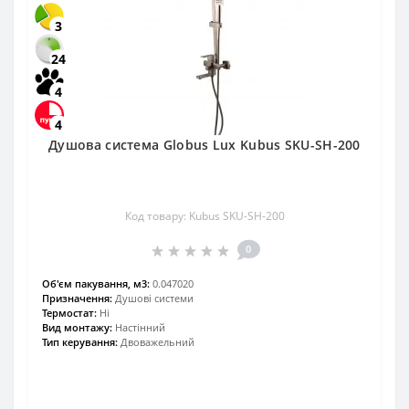
3
24
4
4
Душова система Globus Lux Kubus SKU-SH-200
Код товару: Kubus SKU-SH-200
0
Об'єм пакування, м3:
0.047020
Призначення:
Душові системи
Термостат:
Ні
Вид монтажу:
Настінний
Тип керування:
Двоважельний