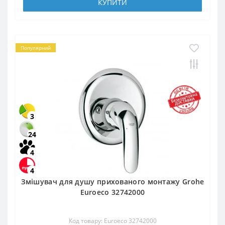
КУПИТИ
Популярний
3
24
4
4
Змішувач для душу прихованого монтажу Grohe
Euroeco 32742000
Код товару: Euroeco 32742000