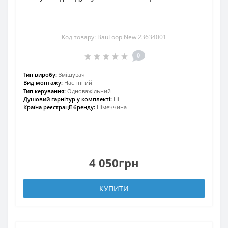
Код товару: BauLoop New 23634001
0
Тип виробу:
Змішувач
Вид монтажу:
Настінний
Тип керування:
Одноважільний
Душовий гарнітур у комплекті:
Ні
Країна реєстрації бренду:
Німеччина
4 050грн
КУПИТИ