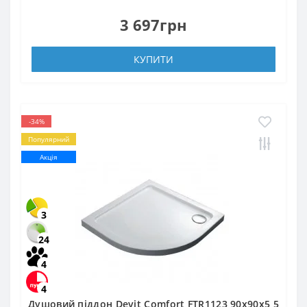
3 697грн
КУПИТИ
-34%
Популярний
Акція
3
24
4
4
Душовий піддон Devit Comfort FTR1123 90х90х5,5