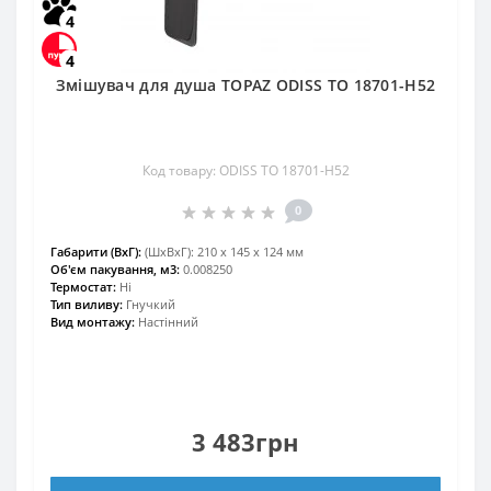
4
4
Змішувач для душа TOPAZ ODISS TO 18701-H52
Код товару: ODISS TO 18701-H52
0
Габарити (ВхГ):
(ШхВхГ): 210 х 145 х 124 мм
Об'єм пакування, м3:
0.008250
Термостат:
Ні
Тип виливу:
Гнучкий
Вид монтажу:
Настінний
3 483грн