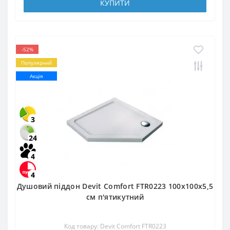
КУПИТИ
-52%
Популярний
Акція
3
24
4
4
Душовий піддон Devit Comfort FTR0223 100х100х5,5
см п'ятикутний
Код товару: Devit Comfort FTR0223