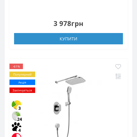
3 978грн
КУПИТИ
-61%
Популярний
Акція
Закінчується
3
24
4