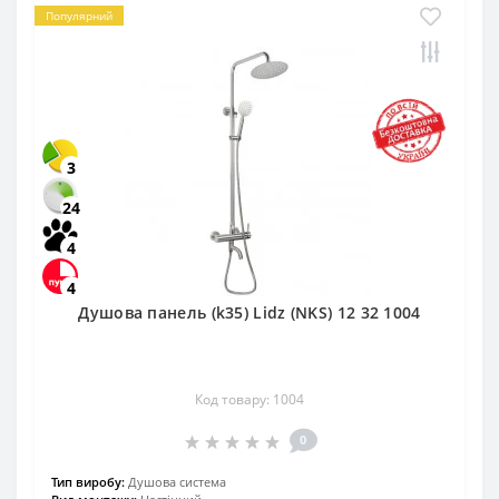
Популярний
3
24
4
4
Душова панель (k35) Lidz (NKS) 12 32 1004
Код товару: 1004
0
Тип виробу:
Душова система