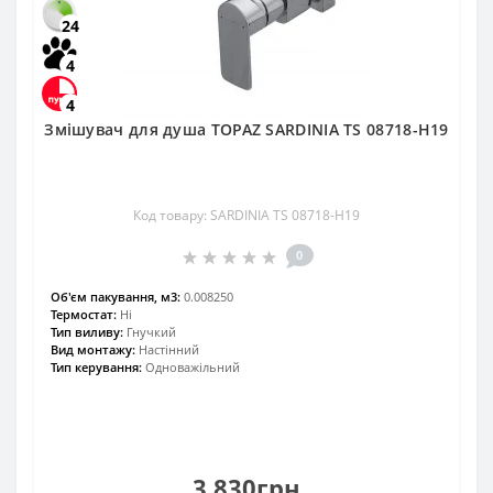
24
4
4
Змішувач для душа TOPAZ SARDINIA TS 08718-H19
Код товару: SARDINIA TS 08718-H19
0
Об'єм пакування, м3:
0.008250
Термостат:
Ні
Тип виливу:
Гнучкий
Вид монтажу:
Настінний
Тип керування:
Одноважільний
3 830грн