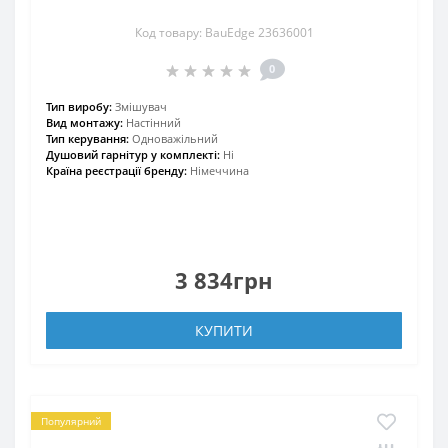
Код товару: BauEdge 23636001
0
Тип виробу:
Змішувач
Вид монтажу:
Настінний
Тип керування:
Одноважільний
Душовий гарнітур у комплекті:
Ні
Країна реєстрації бренду:
Німеччина
3 834грн
КУПИТИ
Популярний