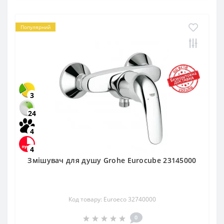
Популярний
3
24
4
4
Змішувач для душу Grohe Eurocube 23145000
Код товару: Euroeco 32740000
0