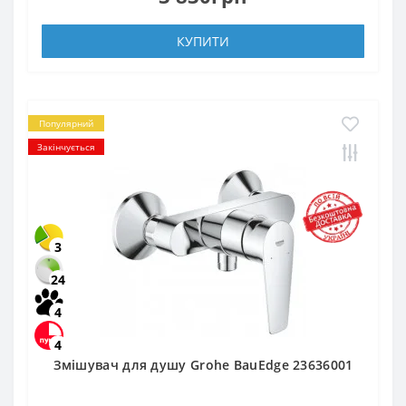
КУПИТИ
Популярний
Закінчується
3
24
4
4
Змішувач для душу Grohe BauEdge 23636001