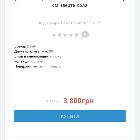
см чверть кола
Код товару: Devit Comfort FTR1123
0
Бренд:
Devit
Діаметр зливу, мм:
90
Злив в каналізацію:
в кутку
колекція:
Comfort
Поверхня:
антисліп, гладка
3 800грн
5 786грн
КУПИТИ