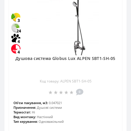
3
24
4
4
Душова система Globus Lux ALPEN SBT1-SH-05
Код товару: ALPEN SBT1-SH-05
0
Об'єм пакування, м3:
0.047021
Призначення:
Душові системи
Термостат:
Ні
Вид монтажу:
Настінний
Тип керування:
Одноважільний