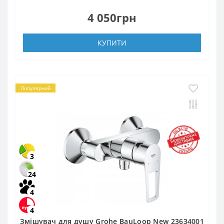
4 050грн
КУПИТИ
Популярний
3
24
4
4
Змішувач для душу Grohe BauLoop New 23634001