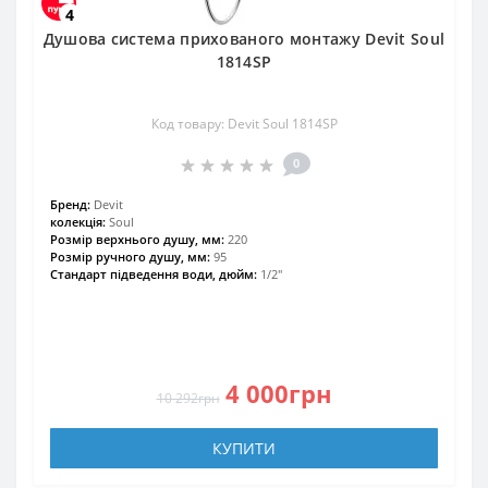
4
Душова система прихованого монтажу Devit Soul
1814SP
Код товару: Devit Soul 1814SP
0
Бренд:
Devit
колекція:
Soul
Розмір верхнього душу, мм:
220
Розмір ручного душу, мм:
95
Стандарт підведення води, дюйм:
1/2"
4 000грн
10 292грн
КУПИТИ