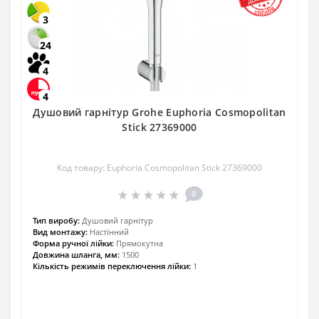
3
24
4
4
Душовий гарнітур Grohe Euphoria Cosmopolitan
Stick 27369000
Код товару: Euphoria Cosmopolitan Stick 27369000
0
Тип виробу:
Душовий гарнітур
Вид монтажу:
Настінний
Форма ручної лійки:
Прямокутна
Довжина шланга, мм:
1500
Кількість режимів переключення лійки:
1