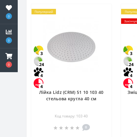
Популярний
Популя
0
Закінчу
0
3
3
24
24
0
4
4
4
4
Лійка Lidz (CRM) 51 10 103 40
Зміш
стельова кругла 40 см
Код товару: 103 40
0