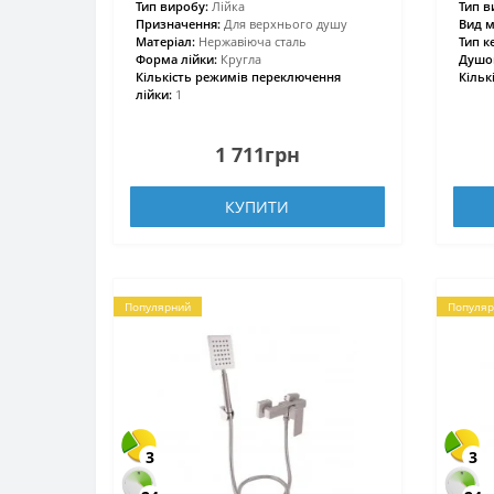
Тип виробу:
Лійка
Тип в
Призначення:
Для верхнього душу
Вид м
Матеріал:
Нержавіюча сталь
Тип к
Форма лійки:
Кругла
Душов
Кількість режимів переключення
Кільк
лійки:
1
1 711грн
КУПИТИ
Популярний
Популяр
3
3