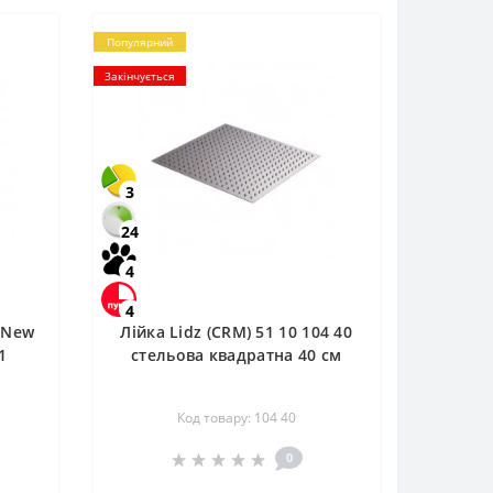
Популярний
Закінчується
3
24
4
4
 New
Лійка Lidz (CRM) 51 10 104 40
1
стельова квадратна 40 см
Код товару: 104 40
0