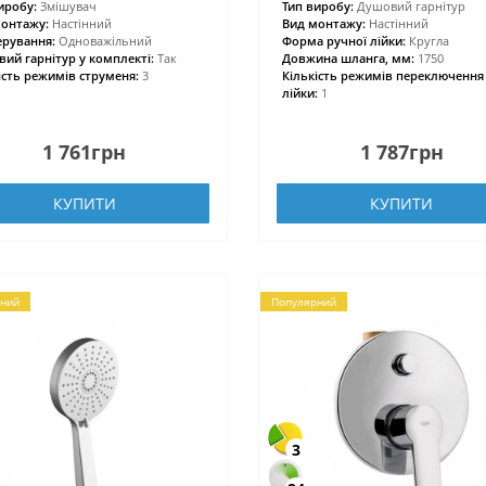
иробу:
Змішувач
Тип виробу:
Душовий гарнітур
онтажу:
Настінний
Вид монтажу:
Настінний
ерування:
Одноважільний
Форма ручної лійки:
Кругла
ий гарнітур у комплекті:
Так
Довжина шланга, мм:
1750
ість режимів струменя:
3
Кількість режимів переключення
лійки:
1
1 761грн
1 787грн
КУПИТИ
КУПИТИ
ний
Популярний
3