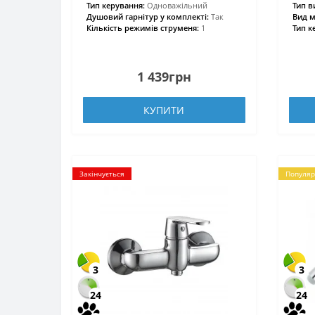
Тип керування:
Одноважільний
Тип в
Душовий гарнітур у комплекті:
Так
Вид м
Кількість режимів струменя:
1
Тип к
1 439грн
КУПИТИ
Закінчується
Популяр
3
3
24
24