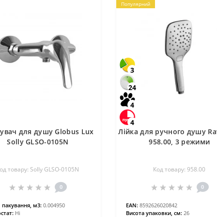
Популярний
3
24
4
4
увач для душу Globus Lux
Лійка для ручного душу Ra
Solly GLSO-0105N
958.00, 3 режими
од товару: Solly GLSO-0105N
Код товару: 958.00
0
0
 пакування, м3:
0.004950
EAN:
8592626020842
стат:
Ні
Висота упаковки, см:
26