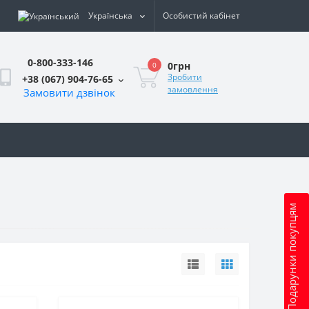
Українська
Особистий кабінет
0-800-333-146
0грн
0
Зробити
+38 (067) 904-76-65
замовлення
Замовити дзвінок
и
Подарунки покупцям