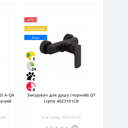
-47%
Популярний
Акція
3
24
4
4
di A-QA
Змішувач для душу (чорний) QT
орний
Lipno 4023101CB
9-00
Код товару: 4023101CB
0