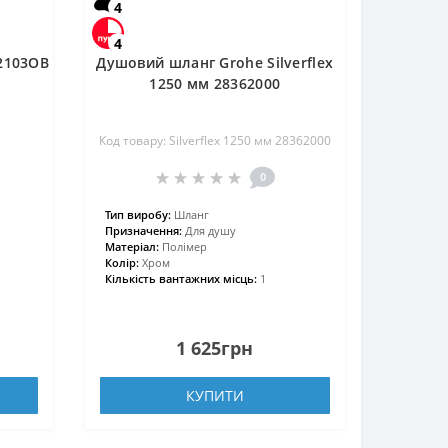
4
4
82103OB
Душовий шланг Grohe Silverflex
1250 мм 28362000
Код товару: Silverflex 1250 мм 28362000
0
Тип виробу:
Шланг
Призначення:
Для душу
Матеріал:
Полімер
Колір:
Хром
Кількість вантажних місць:
1
1 625грн
КУПИТИ