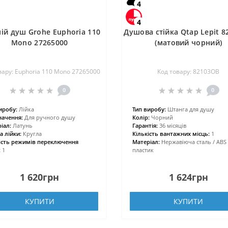
4
4
ій душ Grohe Euphoria 110
Душова стійка Qtap Lepit 
Mono 27265000
(матовий чорний)
вару: Euphoria 110 Mono 27265000
Код товару: 82103OB
0
0
иробу:
Лійка
Тип виробу:
Штанга для душу
ачення:
Для ручного душу
Колір:
Чорний
іал:
Латунь
Гарантія:
36 місяців
 лійки:
Кругла
Кількість вантажних місць:
1
ість режимів переключення
Матеріал:
Нержавіюча сталь / ABS
:
1
пластик
1 620грн
1 624грн
КУПИТИ
КУПИТИ