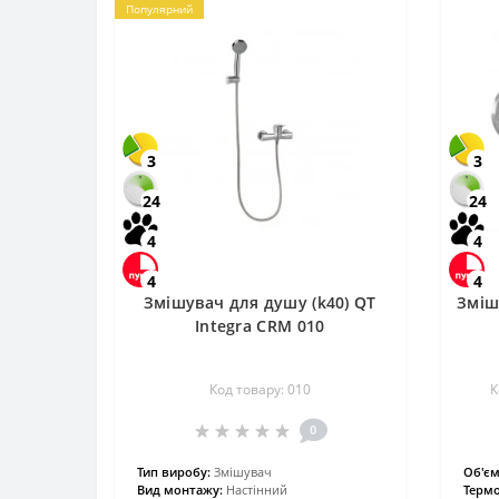
Популярний
3
3
24
24
4
4
4
4
Змішувач для душу (k40) QT
Зміш
Integra CRM 010
Код товару: 010
К
0
Тип виробу:
Змішувач
Об'єм
Вид монтажу:
Настінний
Термо