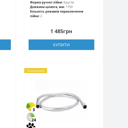
Форма ручної лійки:
Кругла
Довжина шланга, мм:
1750
Кількість режимів переключення
лійки:
2
1 485грн
КУПИТИ
Популярний
3
24