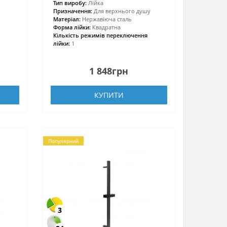
Тип виробу:
Лійка
Призначення:
Для верхнього душу
Матеріал:
Нержавіюча сталь
Форма лійки:
Квадратна
Кількість режимів переключення
лійки:
1
1 848грн
КУПИТИ
Популярний
3