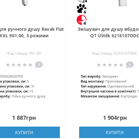
24
4
4
для ручного душу Ravak Flat
Змішувач для душу вбудо
XXL 961.00, 3 режими
QT Úštěk 6216107OD
Код товару: 961.00
Код товару: 6216107ODC
0
0
8592626020705
Тип виробу:
Змішувач
а упаковки, см:
5
Вид монтажу:
Прихований
на упаковки, см:
31
Тип керування:
Одноважільний
а упаковки, см:
15
Внутрішня частина в комплекті:
Т
иробу:
Лійка ручного душу
Механізм змішування:
Картридж
1 887грн
1 904грн
КУПИТИ
КУПИТИ