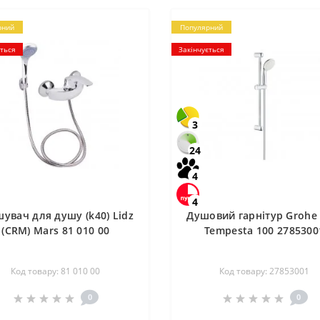
рний
Популярний
ється
Закінчується
3
24
4
4
увач для душу (k40) Lidz
Душовий гарнітур Grohe
(CRM) Mars 81 010 00
Tempesta 100 2785300
Код товару: 81 010 00
Код товару: 27853001
0
0