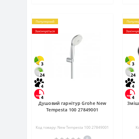
Популярний
Популя
Закінчується
Закінчу
3
3
24
24
4
4
4
4
Душовий гарнітур Grohe New
Зміш
Tempesta 100 27849001
Код товару: New Tempesta 100 27849001
К
0