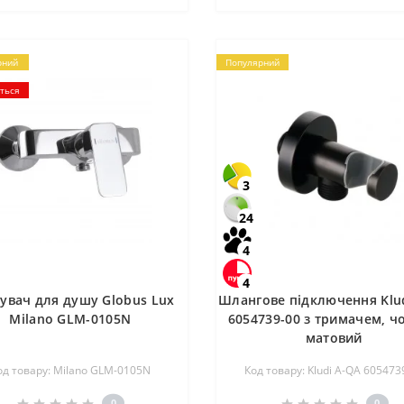
рний
Популярний
ється
3
24
4
4
увач для душу Globus Lux
Шлангове підключення Klu
Milano GLM-0105N
6054739-00 з тримачем, ч
матовий
од товару: Milano GLM-0105N
Код товару: Kludi A-QA 605473
0
0