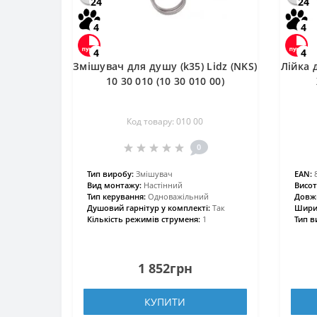
24
24
4
4
4
4
Змішувач для душу (k35) Lidz (NKS)
Лійка 
10 30 010 (10 30 010 00)
Код товару: 010 00
0
Тип виробу:
Змішувач
EAN:
Вид монтажу:
Настінний
Висот
Тип керування:
Одноважільний
Довжи
Душовий гарнітур у комплекті:
Так
Ширин
Кількість режимів струменя:
1
Тип в
1 852грн
КУПИТИ