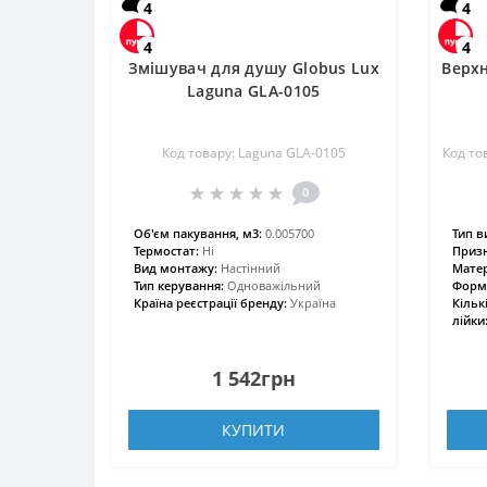
4
4
4
4
Змішувач для душу Globus Lux
Верхн
Laguna GLA-0105
Код товару: Laguna GLA-0105
Код то
0
Об'єм пакування, м3:
0.005700
Тип в
Термостат:
Ні
Призн
Вид монтажу:
Настінний
Матер
Тип керування:
Одноважільний
Форма
Країна реєстрації бренду:
Україна
Кільк
лійки
1 542грн
КУПИТИ