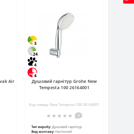
3
24
4
4
vak Air
Душовий гарнітур Grohe New
Tempesta 100 26164001
Код товару: New Tempesta 100 26164001
0
Тип виробу:
Душовий гарнітур
Вид монтажу:
Настінний