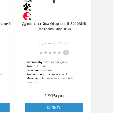
24
4
4
ваний
Душова стійка Qtap Lepit 82103NB
C
(матовий чорний)
Код товару: 82103NB
0
Тип виробу:
Штанга для душу
Колір:
Чорний
Гарантія:
36 місяців
ак
Кількість вантажних місць:
1
Матеріал:
Нержавіюча сталь / ABS
пластик
1 915грн
КУПИТИ