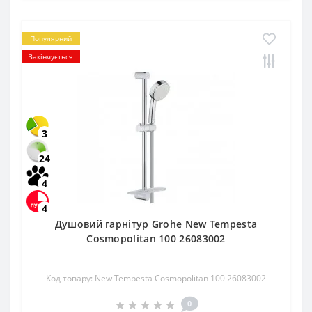
Популярний
Закінчується
3
24
4
4
Душовий гарнітур Grohe New Tempesta
Cosmopolitan 100 26083002
Код товару: New Tempesta Cosmopolitan 100 26083002
0