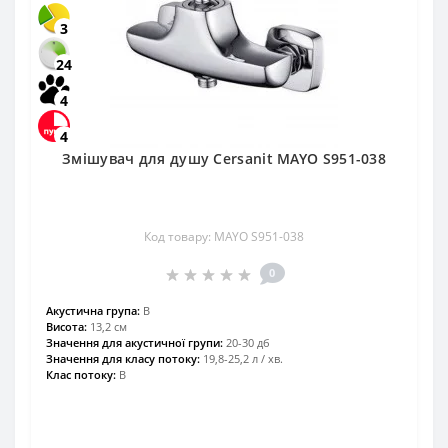
3
24
4
4
Змішувач для душу Cersanit MAYO S951-038
Код товару: MAYO S951-038
0
Акустична група:
В
Висота:
13,2 см
Значення для акустичної групи:
20-30 дб
Значення для класу потоку:
19,8-25,2 л / хв.
Клас потоку:
В