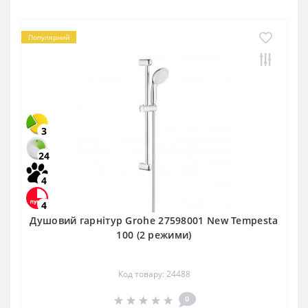
Популярний
3
24
4
4
Душовий гарнітур Grohe 27598001 New Tempesta
100 (2 режими)
Код товару: 24488
0