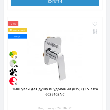
КУПИТИ
-34%
Популярний
Акція
3
24
4
4
Змішувач для душу вбудований (k35) QT Vlasta
6028102NC
Код товару: 6245102DC