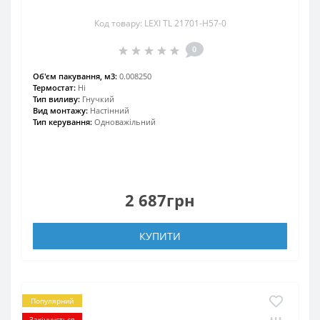
Код товару: LEXI TL 21701-H57-0
0
Об'єм пакування, м3:
0.008250
Термостат:
Ні
Тип виливу:
Гнучкий
Вид монтажу:
Настінний
Тип керування:
Одноважільний
2 687грн
КУПИТИ
Популярний
Закінчується