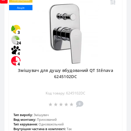
Акція
3
24
4
4
Змішувач для душу вбудований QT Stěnava
6245102DC
Код товару: 6245102DC
0
Тип виробу:
Змішувач
Вид монтажу:
Прихований
Тип керування:
Одноважільний
Внутрішня частина в комплекті:
Так