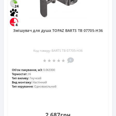
24
4
4
Змішувач для душа TOPAZ BARTS TB 07705-H36
Код товару: BARTS TB 07705-H36
0
Об'єм пакування, м3:
0.063300
Термостат:
Ні
Тип виливу:
Гнучкий
Вид монтажу:
Настінний
Тип керування:
Одноважільний
2 687грн