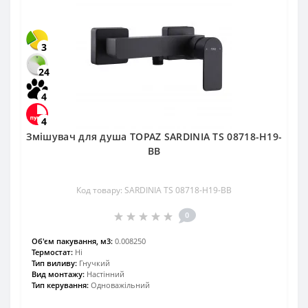
3
24
4
4
Змішувач для душа TOPAZ SARDINIA TS 08718-H19-
BB
Код товару: SARDINIA TS 08718-H19-BB
0
Об'єм пакування, м3:
0.008250
Термостат:
Ні
Тип виливу:
Гнучкий
Вид монтажу:
Настінний
Тип керування:
Одноважільний