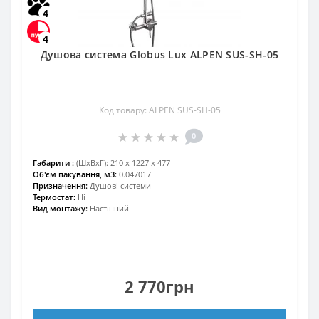
4
4
Душова система Globus Lux ALPEN SUS-SH-05
Код товару: ALPEN SUS-SH-05
0
Габарити :
(ШхВхГ): 210 х 1227 х 477
Об'єм пакування, м3:
0.047017
Призначення:
Душові системи
Термостат:
Ні
Вид монтажу:
Настінний
2 770грн