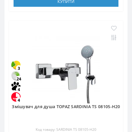
КУПИТИ
3
24
4
4
Змішувач для душа TOPAZ SARDINIA TS 08105-H20
Код товару: SARDINIA TS 08105-H20