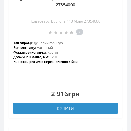
27354000
Код товару: Euphoria 110 Mono 27354000
0
Тип виробу:
Душовий гарнітур
Вид монтажу:
Настінний
Форма ручної лійки:
Кругла
Довжина шланга, мм:
1250
Кількість режимів переключення лійки:
1
2 916грн
КУПИТИ