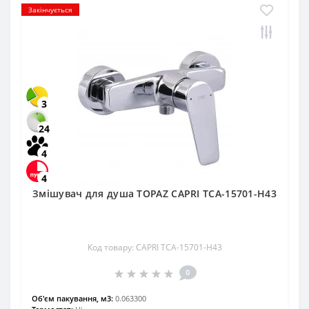
Закінчується
3
24
4
4
Змішувач для душа TOPAZ CAPRI TCA-15701-H43
Код товару: CAPRI TCA-15701-H43
0
Об'єм пакування, м3:
0.063300