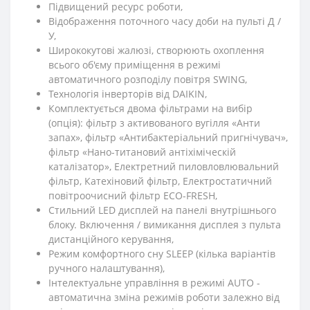
Підвищений ресурс роботи,
Відображення поточного часу доби на пульті Д /
У,
Ширококутові жалюзі, створюють охоплення
всього об'єму приміщення в режимі
автоматичного розподілу повітря SWING,
Технологія інверторів від DAIKIN,
Комплектується двома фільтрами на вибір
(опція): фільтр з активованого вугілля «Анти
запах», фільтр «Антибактеріальний пригнічувач»,
фільтр «Нано-титановий антіхіміческій
каталізатор», Електретний пиловловлювальний
фільтр, Катехіновий фільтр, Електростатичний
повітроочисний фільтр ЕСО-FRESH,
Стильний LED дисплей на панелі внутрішнього
блоку. Включення / вимикання дисплея з пульта
дистанційного керування,
Режим комфортного сну SLЕЕР (кілька варіантів
ручного налаштування),
Інтелектуальне управління в режимі AUTO -
автоматична зміна режимів роботи залежно від