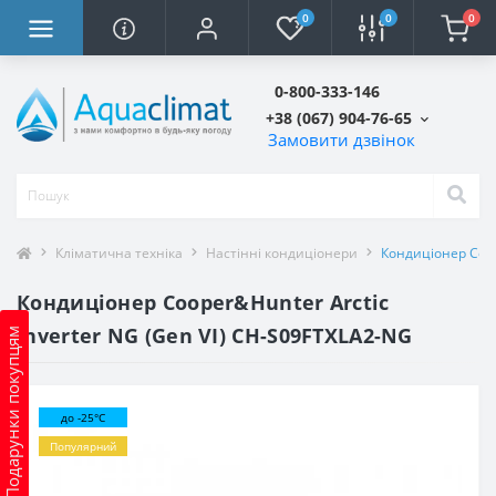
0
0
0
0-800-333-146
+38 (067) 904-76-65
Замовити дзвінок
Кліматична техніка
Настінні кондиціонери
Кондиціонер Coop
Кондиціонер Cooper&Hunter Arctic
Inverter NG (Gen VI) CH-S09FTXLA2-NG
Подарунки покупцям
до -25°C
Популярний