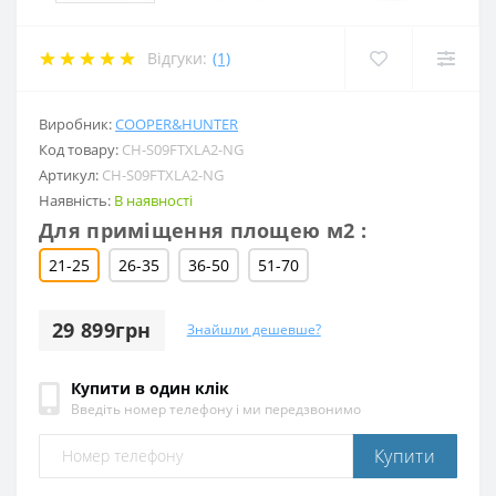
Відгуки:
(1)
Виробник:
COOPER&HUNTER
Код товару:
CH-S09FTXLA2-NG
Артикул:
CH-S09FTXLA2-NG
Наявність:
В наявності
Для приміщення площею м2 :
21-25
26-35
36-50
51-70
29 899грн
Знайшли дешевше?
Купити в один клік
Введіть номер телефону і ми передзвонимо
Купити