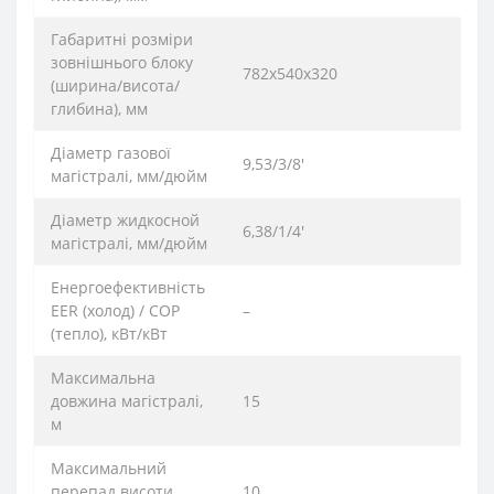
Габаритні розміри
зовнішнього блоку
782х540х320
(ширина/висота/
глибина), мм
Діаметр газової
9,53/3/8'
магістралі, мм/дюйм
Діаметр жидкосной
6,38/1/4'
магістралі, мм/дюйм
Енергоефективність
EER (холод) / COP
–
(тепло), кВт/кВт
Максимальна
довжина магістралі,
15
м
Максимальний
перепад висоти
10