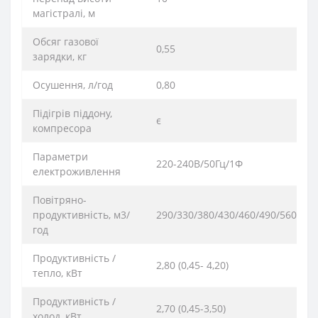
магістралі, м
Обсяг газової
0,55
зарядки, кг
Осушення, л/год
0,80
Підігрів піддону,
є
компресора
Параметри
220-240В/50Гц/1Ф
електроживлення
Повітряно-
продуктивність, м3/
290/330/380/430/460/490/560
год
Продуктивність /
2,80 (0,45- 4,20)
тепло, кВт
Продуктивність /
2,70 (0,45-3,50)
холод, кВт