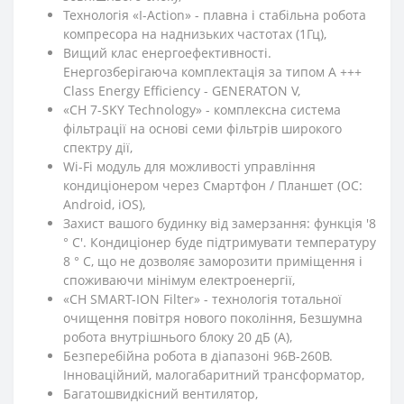
Технологія «I-Action» - плавна і стабільна робота
компресора на наднизьких частотах (1Гц),
Вищий клас енергоефективності.
Енергозберігаюча комплектація за типом А +++
Class Energy Efficiency - GENERATON V,
«CH 7-SKY Technology» - комплексна система
фільтрації на основі семи фільтрів широкого
спектру дії,
Wi-Fi модуль для можливості управління
кондиціонером через Смартфон / Планшет (ОС:
Android, iOS),
Захист вашого будинку від замерзання: функція '8
° C'. Кондиціонер буде підтримувати температуру
8 ° C, що не дозволяє заморозити приміщення і
споживаючи мінімум електроенергії,
«CH SMART-ION Filter» - технологія тотальної
очищення повітря нового покоління, Безшумна
робота внутрішнього блоку 20 дБ (А),
Безперебійна робота в діапазоні 96В-260В.
Інноваційний, малогабаритний трансформатор,
Багатошвидкісний вентилятор,