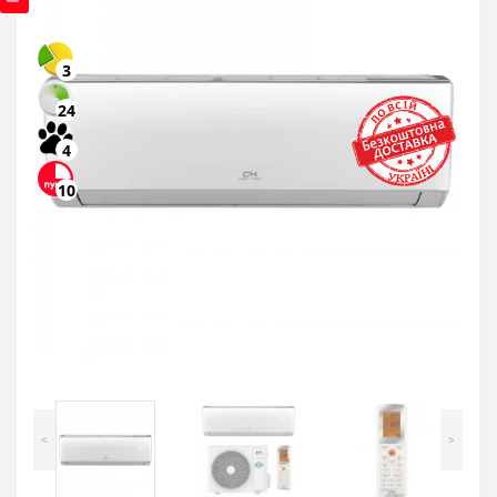
3
24
4
10
<
>