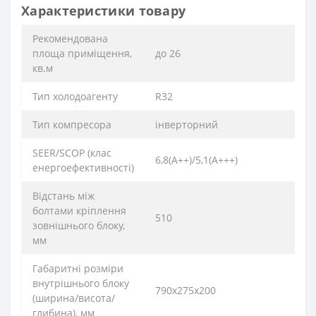
Характеристики товару
Рекомендована
площа приміщення,
до 26
кв.м
Тип холодоагенту
R32
Тип компресора
інверторний
SEER/SCOP (клас
6,8(А++)/5,1(А+++)
енергоефективності)
Відстань між
болтами кріплення
510
зовнішнього блоку,
мм
Габаритні розміри
внутрішнього блоку
790х275х200
(ширина/висота/
глибина), мм