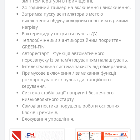
змін температури в приміщенні,
24-годинний таймер на включення і виключення,
Затримка пуску вентилятора з метою
виключення обдуву холодним повітрям в режимі
нагріву,
Бактерицидну покриття пульта ДУ,
Теплообмінники з антикорозійним покриттям
GREEN-FIN,
Авторестарт - Функція автоматичного
перезапуску із запам'ятовуванням налаштувань,
Інтелектуальна система захисту від обмерзання,
Примусове включення / вимикання функції
розморожування з пульта дистанційного
керування,
Система стабілізації напруги і безпечного
низьковольтного старту,
Самодіагностика порушень роботи основних
блоків і режимів,
Блокування управління.