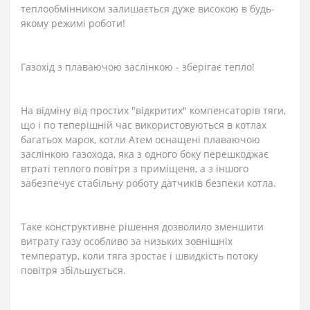
теплообмінником залишається дуже високою в будь-
якому режимі роботи!
Газохід з плаваючою заслінкою - зберігає тепло!
На відміну від простих "відкритих" компенсаторів тяги,
що і по теперішній час використовуються в котлах
багатьох марок, котли Атем оснащені плаваючою
заслінкою газохода, яка з одного боку перешкоджає
втраті теплого повітря з приміщеня, а з іншого
забезпечує стабільну роботу датчиків безпеки котла.
Таке конструктивне рішення дозволило зменшити
витрату газу особливо за низьких зовнішніх
температур, коли тяга зростає і швидкість потоку
повітря збільшується.