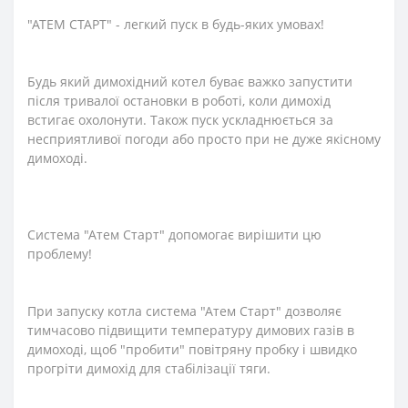
"АТЕМ СТАРТ" - легкий пуск в будь-яких умовах!
Будь який димохідний котел буває важко запустити
після тривалої остановки в роботі, коли димохід
встигає охолонути. Також пуск ускладнюється за
несприятливої погоди або просто при не дуже якісному
димоході.
Система "Атем Старт" допомогає вирішити цю
проблему!
При запуску котла система "Атем Старт" дозволяє
тимчасово підвищити температуру димових газів в
димоході, щоб "пробити" повітряну пробку і швидко
прогріти димохід для стабілізації тяги.