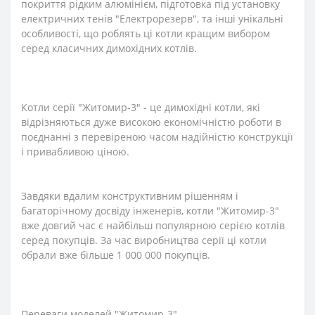
покриття рідким алюмінієм, підготовка під установку
електричних тенів "Електрорезерв", та інші унікальні
особливості, що роблять ці котли кращим вибором
серед класичних димохідних котлів.
Котли серії "Житомир-3" - це димохідні котли, які
відрізняються дуже високою економічністю роботи в
поєднанні з перевіреною часом надійністю конструкції
і привабливою ціною.
Завдяки вдалим конструктивним рішенням і
багаторічному досвіду інженерів, котли "Житомир-3"
вже довгий час є найбільш популярною серією котлів
серед покупців. За час виробництва серії ці котли
обрали вже більше 1 000 000 покупців.
Переваги моделей "Житомир-3"