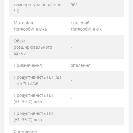
температура опалення
90/-
° C
Матеріал
сталевий
теплообмінника
теплообмінник
Обсяг
розширювального
-
бака л.
Призначення
опалення
Продуктивність ГВП (ΔT
-
= 25 °C) л/хв
Продуктивність ГВП
-
(ΔT=30°C) л/хв
Продуктивність ГВП
-
(ΔT=35°C) л/хв
Споживана