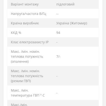
Варіант монтажу
підлоговий
Напруга/частота В/Гц
--
Країна виробник
Україна (Житомир)
ККД %
94
Клас електрозахисту IP
-
Макс. /мін. номін.
теплова потужність
7/-
(опалення)
Макс. /мін. номін.
теплова потужність
-
(режим ГВП)
Макс. /мін.
-
температура ГВП ° C
Макс./мін.