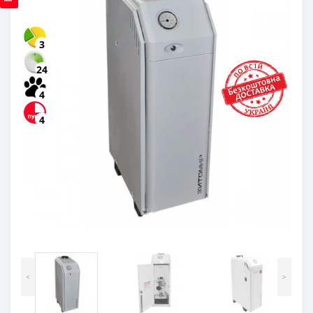
3
24
4
4
<
>