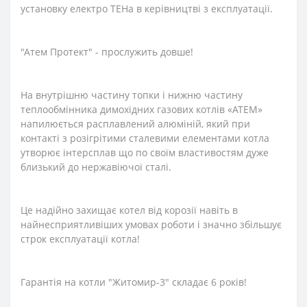
установку електро ТЕНа в керівництві з експлуатації.
"Атем Протект" - прослужить довше!
На внутрішню частину топки і нижню частину
теплообмінника димохідних газових котлів «АТЕМ»
напилюється расплавлений алюміній, який при
контакті з розігрітими сталевими елементами котла
утворює інтерсплав що по своїм властивостям дуже
близький до нержавіючої сталі.
Це надійно захищає котел від корозії навіть в
найнесприятливіших умовах роботи і значно збільшує
строк експлуатації котла!
Гарантія на котли "Житомир-3" складає 6 років!