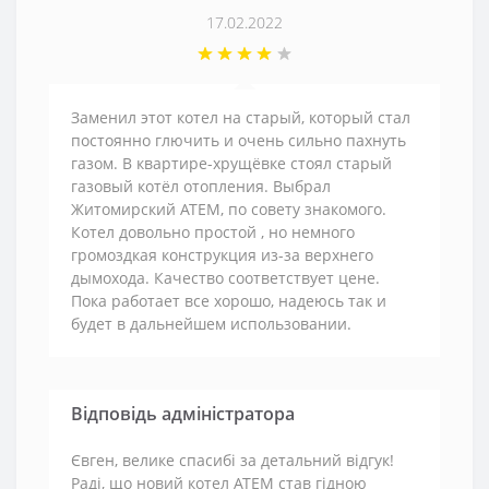
17.02.2022
Заменил этот котел на старый, который стал
постоянно глючить и очень сильно пахнуть
газом. В квартире-хрущёвке стоял старый
газовый котёл отопления. Выбрал
Житомирский АТЕМ, по совету знакомого.
Котел довольно простой , но немного
громоздкая конструкция из-за верхнего
дымохода. Качество соответствует цене.
Пока работает все хорошо, надеюсь так и
будет в дальнейшем использовании.
Відповідь адміністратора
Євген, велике спасибі за детальний відгук!
Раді, що новий котел АТЕМ став гідною