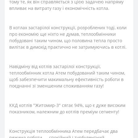
тому те, як він справляється з цією задачею напряму
впливає на витрату газу і економічність котла.
В котлах застарілої конструкції, розроблених тоді, коли
про економію ще ніхто не думав, теплообмінники
побудовані таким чином, що половина тепла просто
вилітає в димохід практично не затримуючись в котлі.
Навідміну від котлів застарілої конструкції,
теплообмінник котла Атем побудований таким чином,
щоб забезпечити макимальну ефективність роботи в
поєднанні зі зменшеним споживанням газу!
ККД котлів "Житомир-3" сягає 94%, що є дуже високим
показником, належним до котлів преміум сегменту!
Конструкція теплообмінника Атем передбачає два
режима роботи — спокійний і турбулентний.