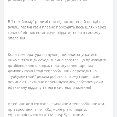
В “спокійному” режимі при відносно теплій погоді на
вулиці гарячі гази плавно проходять весь шлях через
теплообмінник встигаючи віддати тепло в систему
опалення.
Коли температура на вулиці починає опускатись
нижче, тяга в димоході значно зростає що призводить
до збільшення швидкості витягування гарячих
димових газів і тоді теплообмінник переходить в
“турбулентний” режим роботи, в якому гарячі гази
починають активно перемішуватись, забезпечуючи
ефективну віддачу тепла в систему опалення!
В той час як в котлах зі звичайним теплообмінником,
при зростанні тяги, ККД може різко падати,
ефективність котла АТЕМ з турбулентним