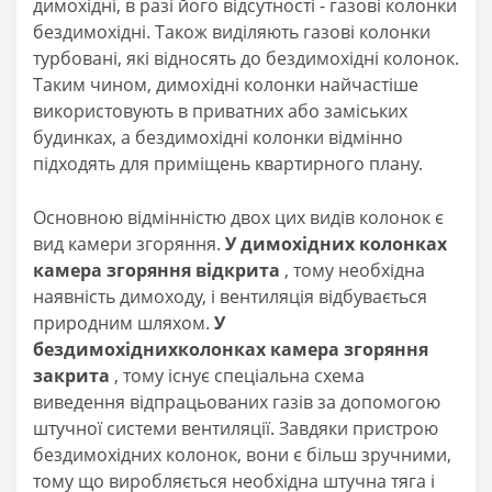
димохідні, в разі його відсутності - газові колонки
бездимохідні. Також виділяють газові колонки
турбовані, які відносять до бездимохідні колонок.
Таким чином, димохідні колонки найчастіше
використовують в приватних або заміських
будинках, а бездимохідні колонки відмінно
підходять для приміщень квартирного плану.
Основною відмінністю двох цих видів колонок є
вид камери згоряння.
У димохідних колонках
камера згоряння відкрита
, тому необхідна
наявність димоходу, і вентиляція відбувається
природним шляхом.
У
бездимохідних
колонках камера згоряння
закрита
, тому існує спеціальна схема
виведення відпрацьованих газів за допомогою
штучної системи вентиляції. Завдяки пристрою
бездимохідних колонок, вони є більш зручними,
тому що виробляється необхідна штучна тяга і