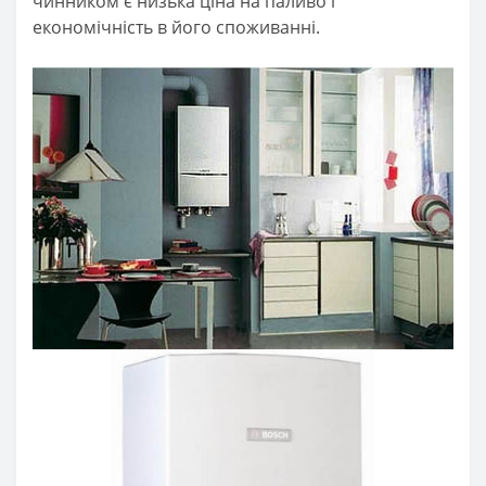
чинником є ​​низька ціна на паливо і
економічність в його споживанні.