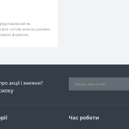
представлений як
ч всіх котлів можна умовно
, своєю формою,
ро акції і знижки?
силку
рії
Час роботи