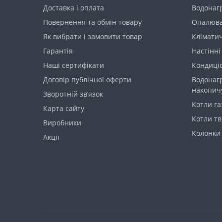
Доставка і оплата
Водонагр
Повернення та обмін товару
Опалюва
Як вибрати і замовити товар
Кліматич
Гарантія
Настінні
Наші сертифікати
Кондиціо
Договір публічної оферти
Водонагр
накопич
Зворотній зв’язок
Котли га
Карта сайту
Котли т
Виробники
Колонки 
Акції