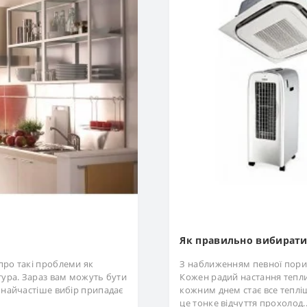
Як правильно вибирати
про такі проблеми як
З наближенням певної пори 
тура. Зараз вам можуть бути
Кожен радий настання теплих
 найчастіше вибір припадає
кожним днем ​​стає все теплі
це тонке відчуття прохолод.