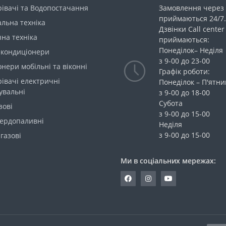
івачі та Водопостачання
Замовлення через 
приймаються 24/7.
льна техніка
Дзвінки Call center
на техніка
приймаються:
Понеділок– Неділя
 кондиціонери
з 9-00 до 23-00
нери мобільні та віконні
Графік роботи:
івачі електричні
Понеділок – П'ятн
увальні
з 9-00 до 18-00
Субота
зові
з 9-00 до 15-00
вердопаливні
Неділя
з 9-00 до 15-00
газові
Ми в соціальних мережах: