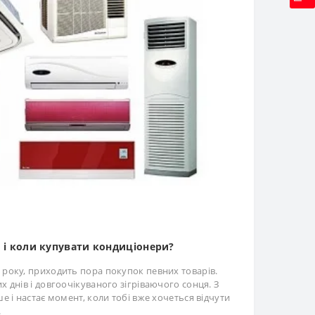
 і коли купувати кондиціонери?
року, приходить пора покупок певних товарів.
 днів і довгоочікуваного зігріваючого сонця. З
ше і настає момент, коли тобі вже хочеться відчути
.