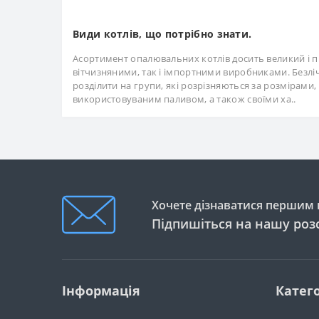
Види котлів, що потрібно знати.
Асортимент опалювальних котлів досить великий і 
вітчизняними, так і імпортними виробниками. Безлі
розділити на групи, які розрізняються за розмірами
використовуваним паливом, а також своїми ха..
Хочете дізнаватися першим п
Підпишіться на нашу роз
Інформація
Катего