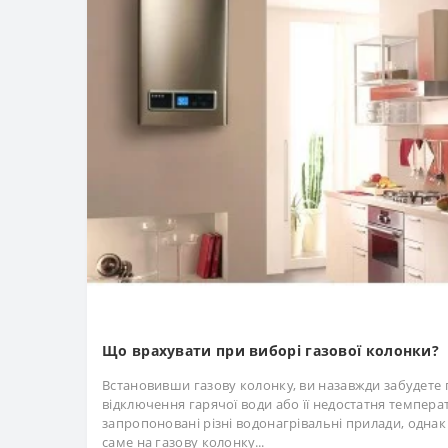
Що врахувати при виборі газової колонки?
Встановивши газову колонку, ви назавжди забудете 
відключення гарячої води або її недостатня темпера
запропоновані різні водонагрівальні прилади, однак
саме на газову колонку...