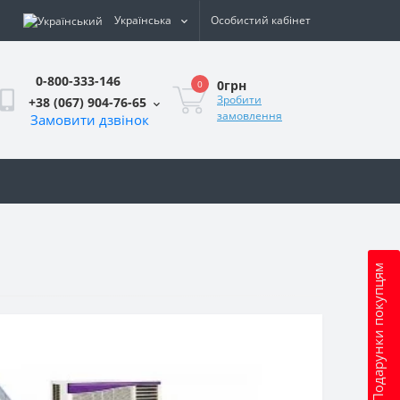
Українська
Особистий кабінет
0-800-333-146
0грн
0
Зробити
+38 (067) 904-76-65
замовлення
Замовити дзвінок
и
Подарунки покупцям