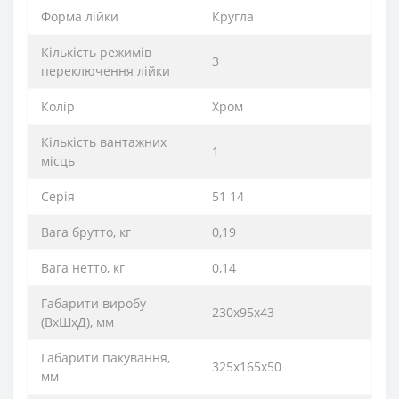
Форма лійки
Кругла
Кількість режимів
3
переключення лійки
Колір
Хром
Кількість вантажних
1
місць
Серія
51 14
Вага брутто, кг
0,19
Вага нетто, кг
0,14
Габарити виробу
230х95х43
(ВхШхД), мм
Габарити пакування,
325х165х50
мм