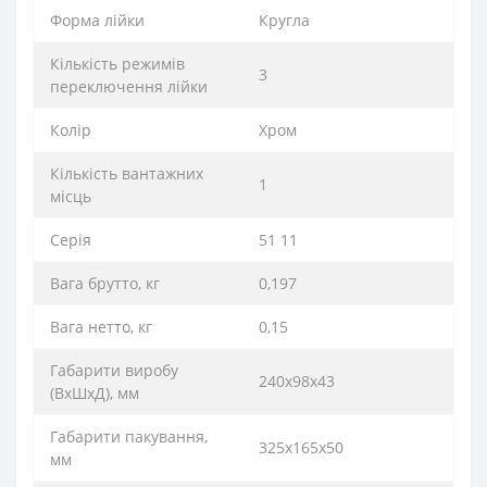
Форма лійки
Кругла
Кількість режимів
3
переключення лійки
Колір
Хром
Кількість вантажних
1
місць
Серія
51 11
Вага брутто, кг
0,197
Вага нетто, кг
0,15
Габарити виробу
240х98х43
(ВхШхД), мм
Габарити пакування,
325х165х50
мм