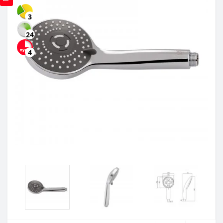
3
24
4