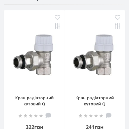
Кран радіаторний
Кран радіаторний
кутовий Q
кутовий Q
PROFESSIONAL 1/2″
PROFESSIONAL 1/2″
NV-QP5017 під
NV-QP5007 під ключ з
термоголовку з
ущільнювачем
322грн
241грн
ущільнювачем