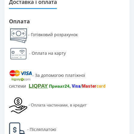
Доставка і оплата
Оплата
Готівковий розрахунок
-
-
Оплата на карту
За допомогою платіжної
-
LIQPAY
системи
Приват24,
Visa
/
Master
card
-
Оплата частинами, в кредит
Післяплатою
-