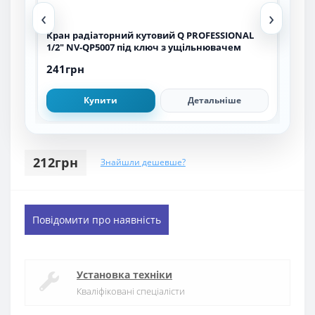
‹
›
L
Кран радіаторний кутовий Q PROFESSIONAL
Кра
1/2″ NV-QP5007 під ключ з ущільнювачем
тер
241грн
659
Купити
Детальніше
212грн
Знайшли дешевше?
Повідомити про наявність
Установка техніки
Кваліфіковані спеціалісти