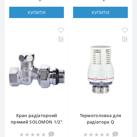
КУПИТИ
КУПИТИ
Кран радіаторний
Термоголовка для
прямий SOLOMON 1/2″
радіатора Q
з гумовим
PROFESSIONAL 1/2″
ущільнювачем 161405
NV-QP5030 M30х1,5