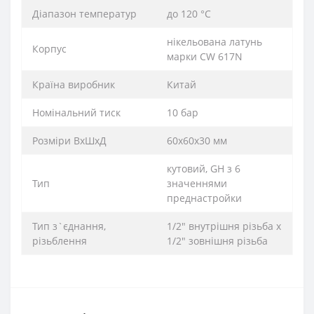
Діапазон температур
до 120 °C
нікельована латунь
Корпус
марки CW 617N
Країна виробник
Китай
Номінальний тиск
10 бар
Розміри ВхШхД
60x60x30 мм
кутовий, GH з 6
Тип
значеннями
преднастройки
Тип з`єднання,
1/2″ внутрішня різьба х
різьблення
1/2″ зовнішня різьба