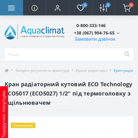
0
0
0
0-800-333-146
+38 (067) 904-76-65
Замовити дзвінок
Запірно-регулююча арматура
Крани радіаторні
Кран радіато
Кран радіаторний кутовий ECO Technology
ECO5017 (ECO5027) 1/2″ під термоголовку з
Подарунки покупцям
ущільнювачем
Популярний