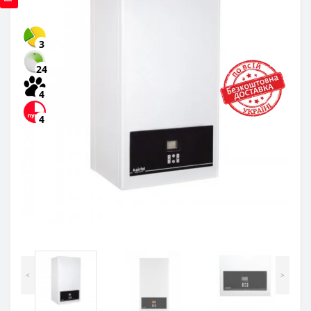
3
24
4
4
<
>