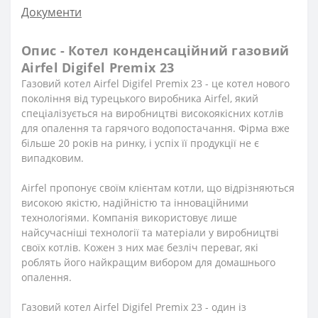
Документи
Опис - Котел конденсаційний газовий
Airfel Digifel Premix 23
Газовий котел Airfel Digifel Premix 23 - це котел нового
покоління від турецького виробника Airfel, який
спеціалізується на виробництві високоякісних котлів
для опалення та гарячого водопостачання. Фірма вже
більше 20 років на ринку, і успіх її продукції не є
випадковим.
Airfel пропонує своїм клієнтам котли, що відрізняються
високою якістю, надійністю та інноваційними
технологіями. Компанія використовує лише
найсучасніші технології та матеріали у виробництві
своїх котлів. Кожен з них має безліч переваг, які
роблять його найкращим вибором для домашнього
опалення.
Газовий котел Airfel Digifel Premix 23 - один із