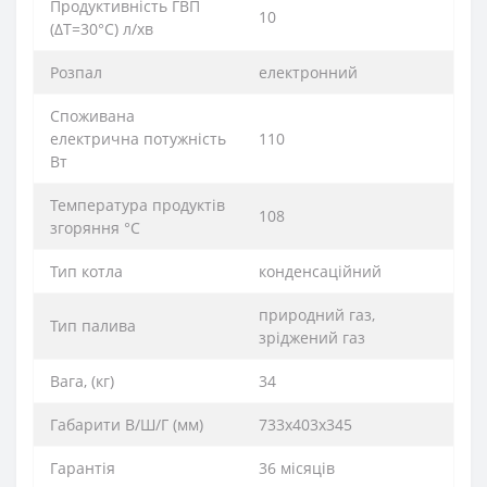
Продуктивність ГВП
10
(ΔT=30°C) л/хв
Розпал
електронний
Споживана
електрична потужність
110
Вт
Температура продуктів
108
згоряння °C
Тип котла
конденсаційний
природний газ,
Тип палива
зріджений газ
Вага, (кг)
34
Габарити В/Ш/Г (мм)
733х403х345
Гарантія
36 місяців