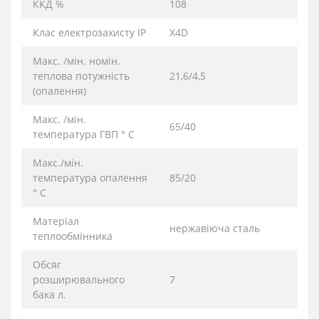
ККД %
108
Клас електрозахисту IP
X4D
Макс. /мін. номін.
теплова потужність
21,6/4,5
(опалення)
Макс. /мін.
65/40
температура ГВП ° C
Макс./мін.
температура опалення
85/20
° C
Матеріал
нержавіюча сталь
теплообмінника
Обсяг
розширювального
7
бака л.