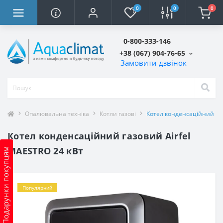
0
0
0
0-800-333-146
+38 (067) 904-76-65
Замовити дзвінок
Опалювальна техніка
Котли газові
Котел конденсаційний газ
Котел конденсаційний газовий Airfel
MAESTRO 24 кВт
Подарунки покупцям
Популярний