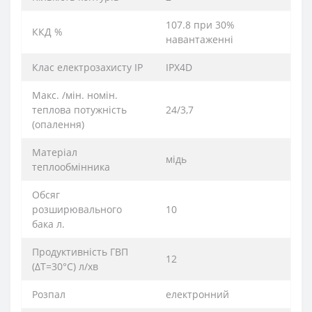
107.8 при 30%
ККД %
навантаженні
Клас електрозахисту IP
IPX4D
Макс. /мін. номін.
теплова потужність
24/3,7
(опалення)
Матеріал
мідь
теплообмінника
Обсяг
розширювального
10
бака л.
Продуктивність ГВП
12
(ΔT=30°C) л/хв
Розпал
електронний