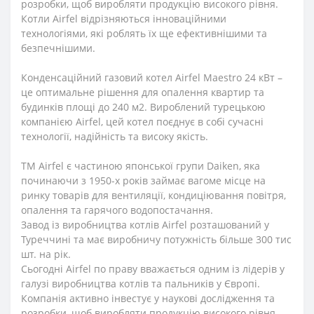
розробки, щоб виробляти продукцію високого рівня.
Котли Airfel відрізняються інноваційними
технологіями, які роблять їх ще ефективнішими та
безпечнішими.
Конденсаційний газовий котел Airfel Maestro 24 кВт –
це оптимальне рішення для опалення квартир та
будинків площі до 240 м2. Вироблений турецькою
компанією Airfel, цей котел поєднує в собі сучасні
технології, надійність та високу якість.
ТМ Airfel є частиною японської групи Daiken, яка
починаючи з 1950-х років займає вагоме місце на
ринку товарів для вентиляції, кондиціювання повітря,
опалення та гарячого водопостачання.
Завод із виробництва котлів Airfel розташований у
Туреччині та має виробничу потужність більше 300 тис
шт. на рік.
Сьогодні Airfel по праву вважається одним із лідерів у
галузі виробництва котлів та пальників у Європі.
Компанія активно інвестує у наукові дослідження та
розробки, щоб виробляти продукцію високого рівня.