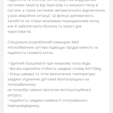
системою захисту від перегріву та низького тиску в
системі, а також системою автоматичного відключення
у разі аварійної ситуації. Ці функції допомагають
запобігти не тільки можливим пошкодженням котла,
але й забезпечують безпеку та захист для
користувачів.
Спеціально розроблений командою R&D
теплообмінник суттєво підвищує продуктивність та
надійність газового котла:
• Здатний працювати при низькому тиску води.
• Висока корозійна стійкість завдяки сплаву AISi10Mg.
• Більш швидке та чітке визначення температури
завдяки з’єднанню датчиків безпосередньо на
теплообміннику
не потребує заміни протягом експлуатаційного
ресурсу.
• Надійність завдяки наявності інтегрованого
повітревідвіднику.