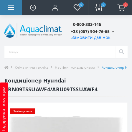
0
0
0
0-800-333-146
+38 (067) 904-76-65
Замовити дзвінок
Кліматична техніка
Настінні кондиціонери
Кондиціонер Hy
Кондиціонер Hyundai
ARN09TSSUAWF4/ARU09TSSUAWF4
Подарунки покупцям
Закінчується