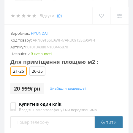
Відгуки:
(0)
Виробник:
HYUNDAI
Код товару:
ARN09TSSUAWF4/ARU09TSSUAWF4
Артикул:
0101040807-100446870
Наявність:
В наявності
Для приміщення площею м2 :
21-25
26-35
20 999грн
Знайшли дешевше?
Купити в один клік
Введіть номер телефону і ми передзвонимо
Купити