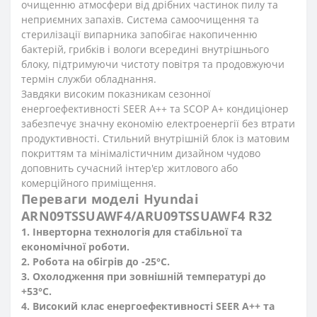
очищенню атмосфери від дрібних частинок пилу та
неприємних запахів. Система самоочищення та
стерилізації випарника запобігає накопиченню
бактерій, грибків і вологи всередині внутрішнього
блоку, підтримуючи чистоту повітря та продовжуючи
термін служби обладнання.
Завдяки високим показникам сезонної
енергоефективності SEER A++ та SCOP A+ кондиціонер
забезпечує значну економію електроенергії без втрати
продуктивності. Стильний внутрішній блок із матовим
покриттям та мінімалістичним дизайном чудово
доповнить сучасний інтер'єр житлового або
комерційного приміщення.
Переваги моделі Hyundai
ARN09TSSUAWF4/ARU09TSSUAWF4 R32
1. Інверторна технологія для стабільної та
економічної роботи.
2. Робота на обігрів до -25°C.
3. Охолодження при зовнішній температурі до
+53°C.
4. Високий клас енергоефективності SEER A++ та