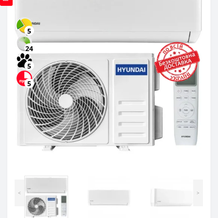
5
24
5
5
<
>