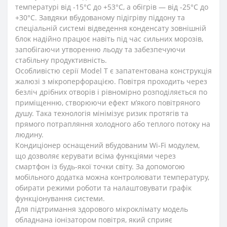
температурі від -15°C до +53°C, а обігрів — від -25°C до
+30°C. Завдяки вбудованому підігріву піддону та
спеціальній системі відведення конденсату зовнішній
блок надійно працює навіть під час сильних морозів,
запобігаючи утворенню льоду та забезпечуючи
стабільну продуктивність.
Особливістю серії Model T є запатентована конструкція
жалюзі з мікроперфорацією. Повітря проходить через
безліч дрібних отворів і рівномірно розподіляється по
приміщенню, створюючи ефект м’якого повітряного
душу. Така технологія мінімізує ризик протягів та
прямого потрапляння холодного або теплого потоку на
людину.
Кондиціонер оснащений вбудованим Wi-Fi модулем,
що дозволяє керувати всіма функціями через
смартфон із будь-якої точки світу. За допомогою
мобільного додатка можна контролювати температуру,
обирати режими роботи та налаштовувати графік
функціонування системи.
Для підтримання здорового мікроклімату модель
обладнана іонізатором повітря, який сприяє