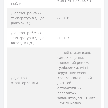
6.35 (1/4")/9.52 (3/8")
газ), м
Діапазон робочих
температур від ~ до
-25 +30
(нагрів) (°C)
Діапазон робочих
температур від ~ до
-15 +53
(охолодж.) (°C)
нічний режим (сон);
самоочищення;
економний режим;
турборежим; Wi-Fi
керування; ефект
Додаткові
Коанда; символьний
характеристики
дисплей;
автоматичний
перезапуск;
запам'ятовування кута
нахилу жалюзі;