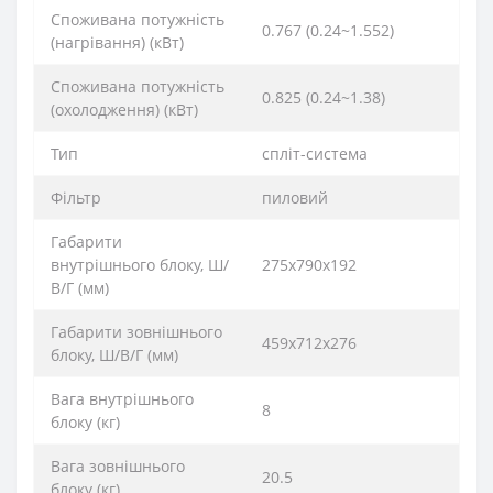
Споживана потужність
0.767 (0.24~1.552)
(нагрівання) (кВт)
Споживана потужність
0.825 (0.24~1.38)
(охолодження) (кВт)
Тип
спліт-система
Фільтр
пиловий
Габарити
внутрішнього блоку, Ш/
275х790х192
В/Г (мм)
Габарити зовнішнього
459х712х276
блоку, Ш/В/Г (мм)
Вага внутрішнього
8
блоку (кг)
Вага зовнішнього
20.5
блоку (кг)