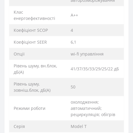
авторозморожування
Клас
A++
енергоефективності
Коефіцієнт SCOP
4
Коефіцієнт SEER
6,1
Опції
wi-fi управління
Рівень шуму, вн.блок,
41/37/35/33/29/25/22 дБ
дБ(А)
Рівень шуму,
50
зовніш.блок, дБ(А)
охолодження;
Режими роботи
автоматичний;
рециркуляція; обігрів
Серія
Model T