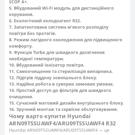
SCOP A+.
5. Вбудований Wi-Fi модуль для дистанційного
керування.
6. Екологічний холодоагент R32.
7. Запатентована система м'якого розподілу
повітря без протягів.
8. Режим лагідного охолодження для підвищеного
комфорту.
9. Функція Turbo для швидкого досягнення
необхідної температури.
10. Вбудований іонізатор повітря.
11. Самоочищення та стерилізація випарника.
12. Підігрів піддону зовнішнього блоку.
13. Надійна робота в суворих зимових умовах.
14. Простий доступ до фільтрів для швидкого
очищення.
15. Сучасний матовий дизайн внутрішнього блоку.
16. Зручний монтаж та сервісне обслуговування.
Чому варто купити Hyundai
ARN09TSSUAWF4/ARU09TSSUAWF4 R32
Hyundai ARN09TSSUAWF4/ARU09TSSUAWF4 — це