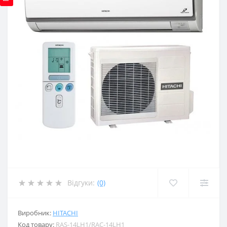
Відгуки:
(0)
Виробник:
HITACHI
Код товару:
RAS-14LH1/RAC-14LH1