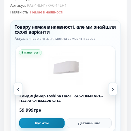
Артикул:
RAS-14LH1/RAC-14LH1
Наявність:
Немає в наявності
Товару немає в наявності, але ми знайшли
схожі варіанти
Актуальні варіанти, які можна замовити зараз
В наявності
В н
‹
›
5 kW
Кондиціонер Toshiba Haori RAS-13N4KVRG-
Кон
UA/RAS-13N4AVRG-UA
59 999грн
24 
Купити
Детальніше