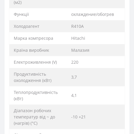
(м2)
Функції
охлаждение/обогрев
Xолодоагент
R410А
Марка компресора
Hitachi
Країна виробник
Малазия
Електроживлення (V)
220
Продуктивність
3,7
охолодження (кВт)
Теплопродуктивність
4,1
(кВт)
Діапазон робочих
температур від ~ до
-10 +21
(нагрів) (°C)