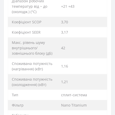
Діапазон робочих
температур від ~ до
+21 +43
(охолодж.) (°C)
Коефіцієнт SCOP
3,70
Коефіцієнт SEER
3,17
Макс. рівень шуму
внутрішнього/
42
зовнішнього блоку (дБ)
Споживана потужність
1,16
(нагрівання) (кВт)
Споживана потужність
1,21
(охолодження) (кВт)
Тип
сплит-система
Фільтр
Nano Titanium