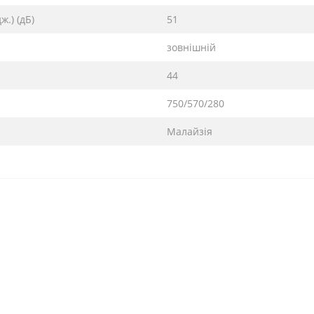
.) (дБ)
51
зовнішній
44
750/570/280
Малайзія