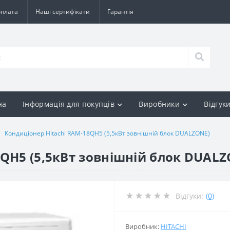
оплата
Наші сертифікати
Гарантія
на
Інформація для покупців
Виробники
Відгук
Кондиціонер Hitachi RAM-18QH5 (5,5кВт зовнішній блок DUALZONE)
8QH5 (5,5кВт зовнішній блок DUALZ
Відгуки:
(0)
Виробник:
HITACHI