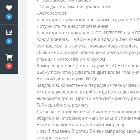
- Самодіагностика несправностей
- Авторестарт
0
Інверторне керування постійним струмом All-DC
Потужність та енергопостачання
Інверторна технологія ALL-DC INVERTER від HI
кондиціонерів. На відміну від традиційної сх
0
компресора, а значить і холодопродуктивність
збільшений ресурс роботи компресора за рахуно
Управління постійним струмом
Компресори постійного струму HITACHI оснащен
0
цьому повністю усувається дратівливе "гудінн
Низький рівень шуму: 20 Дб
Завдяки використанню передових технологій HI
тих випадках, коли потрібна підтримка досягн
економити гроші. Просто натисніть кнопку рег
Таймер нічного режиму
Дозволяє встановити час вимкнення кондиціон
обертання, створюючи максимально сприятливі
Новий подвійний ротаційний компресор
Новий подвійний ротаційний компресор HITACH
компресорами.