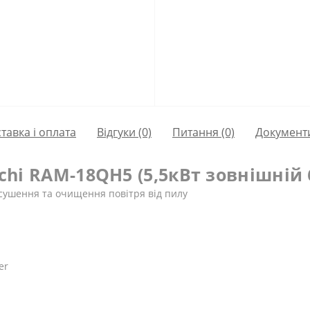
тавка і оплата
Відгуки (0)
Питання
(0)
Документ
achi RAM-18QH5 (5,5кВт зовнішній
осушення та очищення повітря від пилу
er