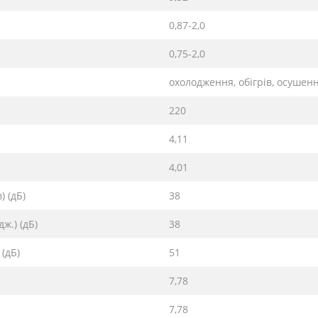
0,87-2,0
0,75-2,0
охолодження, обігрів, осушен
220
4,11
4,01
) (дБ)
38
ж.) (дБ)
38
(дБ)
51
7,78
7,78