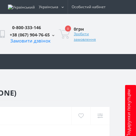
Українська
Особистий кабінет
0-800-333-146
0грн
0
Зробити
+38 (067) 904-76-65
замовлення
Замовити дзвінок
и
ONE)
Подарунки покупцям