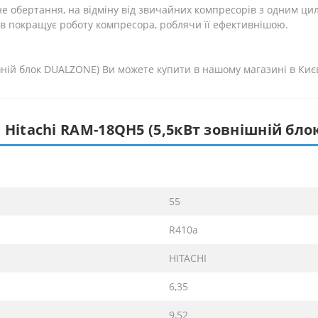
е обертання, на відміну від звичайних компресорів з одним ци
рів покращує роботу компресора, роблячи її ефективнішою.
шній блок DUALZONE) Ви можете купити в нашому магазині в Киє
 Hitachi RAM-18QH5 (5,5кВт зовнішній бл
55
R410а
HITACHI
6,35
9,52