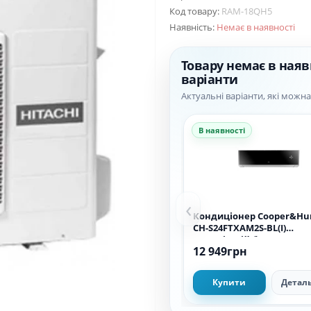
Код товару:
RAM-18QH5
Наявність:
Немає в наявності
Товару немає в наяв
варіанти
Актуальні варіанти, які можн
В наявності
‹
Кондиціонер Cooper&Hu
CH-S24FTXAM2S-BL(I)
(внутрішній блок)
12 949грн
Купити
Детал