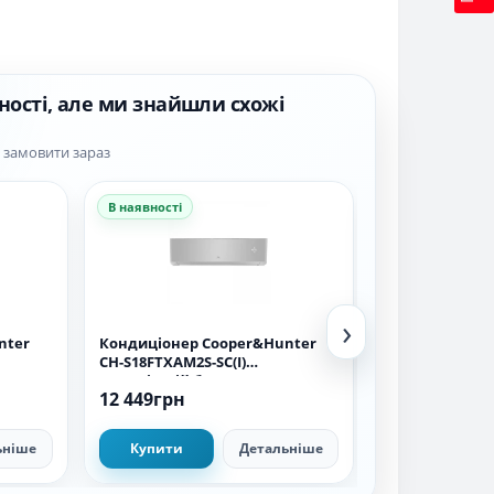
ності, але ми знайшли схожі
а замовити зараз
В наявності
В наявності
›
nter
Кондиціонер Cooper&Hunter
Кондиціонер To
CH-S18FTXAM2S-SC(I)
(внутрішній б
(внутрішній блок)
12 449грн
10 499грн
ьніше
Купити
Детальніше
Купити