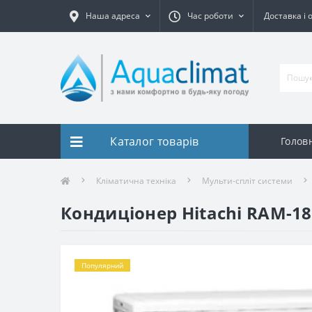
Наша адреса
Час роботи
Доставка і 
Каталог товарів
Голов
Кліматична техніка
Мульти-спліт системи
Кондиціонер Hitachi RAM-1
Популярний