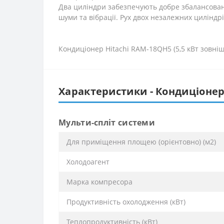
Два циліндри забезпечують добре збалансован
шуми та вібрації. Рух двох незалежних цилінд
Кондиціонер Hitachi RAM-18QH5 (5,5 кВт зовні
Характеристики - Кондиціонер
Мульти-спліт системи
Для приміщення площею (орієнтовно) (м2)
Холодоагент
Марка компресора
Продуктивність охолодження (кВт)
Теплопродуктивність (кВт)