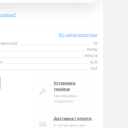
ешевше?
Всі характеристики
вно) (м2):
55
R410а
HITACHI
):
6,35
9,52
Установка
техніки
Кваліфіковані
спеціалісти
Доставка і оплата
У той же день при