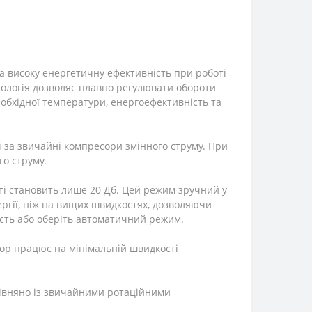
та високу енергетичну ефективність при роботі
хнологія дозволяє плавно регулювати обороти
еобхідної температури, енергоефективність та
 за звичайні компресори змінного струму. При
го струму.
ті становить лише 20 Дб. Цей режим зручний у
ргії, ніж на вищих швидкостях, дозволяючи
ість або оберіть автоматичний режим.
ор працює на мінімальній швидкості
рівняно із звичайними ротаційними