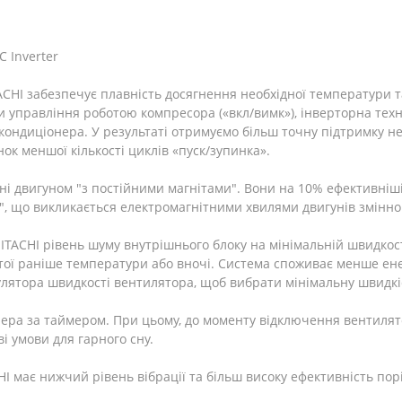
 Inverter
TACHI забезпечує плавність досягнення необхідної температури 
еми управління роботою компресора («вкл/вимк»), інверторна те
 кондиціонера. У результаті отримуємо більш точну підтримку н
к меншої кількості циклів «пуск/зупинка».
і двигуном "з постійними магнітами". Вони на 10% ефективніші
я", що викликається електромагнітними хвилями двигунів змінно
TACHI рівень шуму внутрішнього блоку на мінімальній швидкос
утої раніше температури або вночі. Система споживає менше ене
улятора швидкості вентилятора, щоб вибрати мінімальну швидк
ера за таймером. При цьому, до моменту відключення вентилят
 умови для гарного сну.
I має нижчий рівень вібрації та більш високу ефективність по