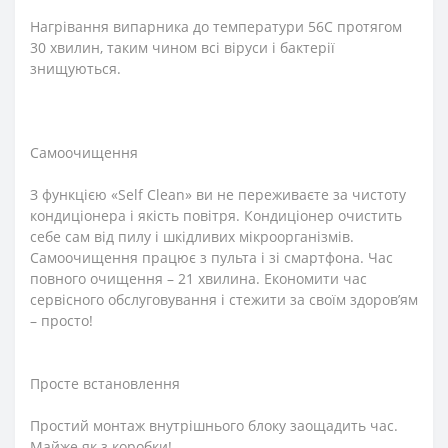
Нагрівання випарника до температури 56С протягом
30 хвилин, таким чином всі віруси і бактерії
знищуються.
Самоочищення
З функцією «Self Clean» ви не переживаєте за чистоту
кондиціонера і якість повітря. Кондиціонер очистить
себе сам від пилу і шкідливих мікроорганізмів.
Самоочищення працює з пульта і зі смартфона. Час
повного очищення – 21 хвилина. Економити час
сервісного обслуговування і стежити за своїм здоров’ям
– просто!
Просте встановлення
Простий монтаж внутрішнього блоку заощадить час.
Майже як з коробки!