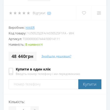
Відгуки:
(0)
Виробник:
HAIER
Код товару:
1U50S2SJ2FA/AS50S2SF1FA - WH
Артикул:
T000000007444/00014111
Наявність:
В наявності
48 440грн
Знайшли дешевше?
Купити в один клік
Введіть номер телефону і ми передзвонимо
Купити
Кількість:
-
+