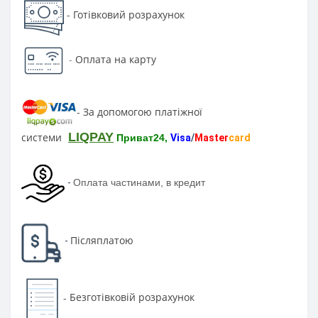
Готівковий розрахунок
-
-
Оплата на карту
За допомогою платіжної
-
LIQPAY
системи
Приват24,
Visa
/
Master
card
-
Оплата частинами, в кредит
Післяплатою
-
Безготівковій розрахунок
-