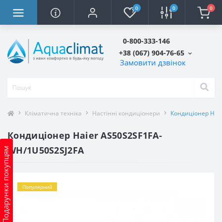
0
0
0
0-800-333-146
+38 (067) 904-76-65
Замовити дзвінок
Кліматична техніка
Настінні кондиціонери
Кондиціонер Hai
Кондиціонер Haier AS50S2SF1FA-
WH/1U50S2SJ2FA
Подарунки покупцям
Популярний