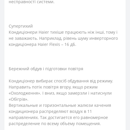
несправності системи.
Супертихий
Кондиціонери Haier тихіше працюють ніж інші, тому і
не заважають. Наприклад, рівень шуму инверторного
кондиціонера Haier Flexis – 16 дБ.
Бережний обдув і підготовки повітря
Кондиціонер вибирає спосіб обдування від режиму.
Направить потік повітря вгору, якщо режим
«Охолодження». І вниз, якщо замерзли і натиснули
«Обігрів».
Вертикальные и горизонтальные жалюзи качения
кондиционера распределяют воздух в 11
направлениях. Так достигается его равномерное
распределение по всему объёму помещения.