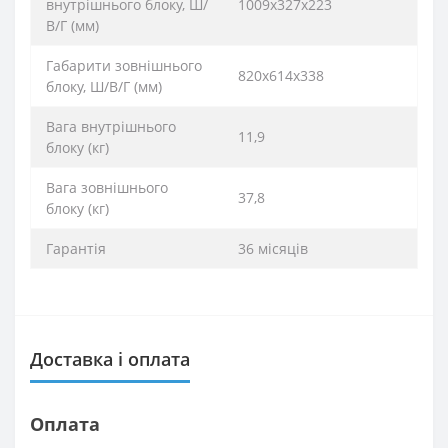
внутрішнього блоку, Ш/
1009х327х223
В/Г (мм)
Габарити зовнішнього
820x614x338
блоку, Ш/В/Г (мм)
Вага внутрішнього
11,9
блоку (кг)
Вага зовнішнього
37,8
блоку (кг)
Гарантія
36 місяців
Доставка і оплата
Оплата