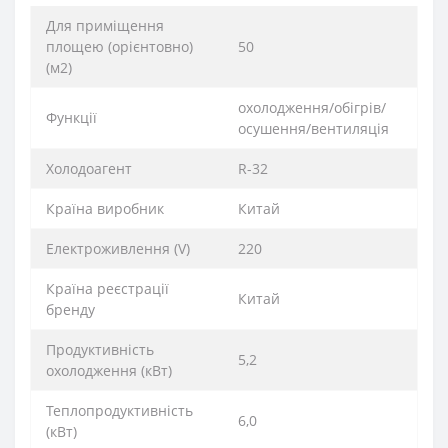
Для приміщення
площею (орієнтовно)
50
(м2)
охолодження/обігрів/
Функції
осушення/вентиляція
Xолодоагент
R-32
Країна виробник
Китай
Електроживлення (V)
220
Країна реєстрації
Китай
бренду
Продуктивність
5,2
охолодження (кВт)
Теплопродуктивність
6,0
(кВт)