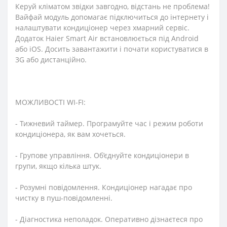
Керуй кліматом звідки завгодно, відстань не проблема!
Вайфай модуль допомагає підключиться до інтернету і
налаштувати кондиціонер через хмарний сервіс.
Додаток Haier Smart Air встановлюється під Android
або iOS. Досить завантажити і почати користуватися в
3G або дистанційно.
МОЖЛИВОСТІ WI-FI:
- Тижневий таймер. Програмуйте час і режим роботи
кондиціонера, як вам хочеться.
- Групове управління. Об’єднуйте кондиціонери в
групи, якщо кілька штук.
- Розумні повідомлення. Кондиціонер нагадає про
чистку в пуш-повідомленні.
- Діагностика неполадок. Оперативно дізнаєтеся про