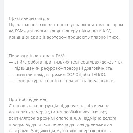
Ефективний обігрів
Під час морозів инверторное управління компресором
«A-PAM» допомагає кондиціонеру підвищити ККД.
Кондиціонери з інвертором працюють плавно і тихо.
Переваги інвертора A-PAM:
— стійка робота при низьких температурах (до -25 ° С),
— підвищений ресурс компресора і довговічність,
— швидкий вихід на режим ХОЛОД або ТЕПЛО,
— температурна точність і плавність регулювання.
Протиобледеніння
Спеціальна конструкція піддону з нагрівачем не
дозволить замерзнути теплообміннику і мотору
вентилятора в режимі опалення. А надмірна волога
швидко віддалиться через додаткові дренажними
отворами. Завдяки цьому кондиціонер скоротить