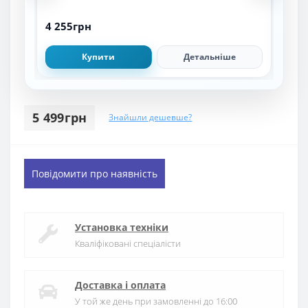
4 255грн
5 3
Купити
Детальніше
5 499грн
Знайшли дешевше?
Повідомити про наявність
Установка техніки
Кваліфіковані спеціалісти
Доставка і оплата
У той же день при замовленні до 16:00