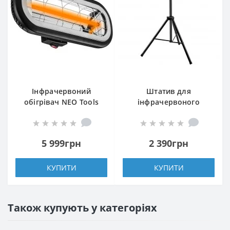
Інфрачервоний
Штатив для
обігрівач NEO Tools
інфрачервоного
90-032
обігрівача Neo Tools
90-033
5 999грн
2 390грн
КУПИТИ
КУПИТИ
Також купують у категоріях