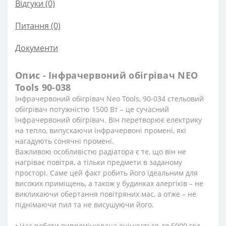
Відгуки (0)
Питання
(0)
Документи
Опис - Інфрачервоний обігрівач NEO
Tools 90-038
Інфрачервоний обігрівач Neo Tools, 90-034 стельовий
обігрівач потужністю 1500 Вт – це сучасний
інфрачервоний обігрівач. Він перетворює електрику
на тепло, випускаючи інфрачервоні промені, які
нагадують сонячні промені.
Важливою особливістю радіатора є те, що він не
нагріває повітря, а тільки предмети в заданому
просторі. Саме цей факт робить його ідеальним для
високих приміщень, а також у будинках алергіків – не
викликаючи обертання повітряних мас, а отже – не
піднімаючи пил та не висушуючи його.
• Час роботи випромінювача оцінюється до 5000 год.