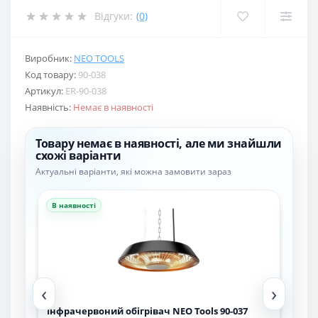
Відгуки:
(0)
Виробник:
NEO TOOLS
Код товару:
90-038
Артикул:
ER-90-038
Наявність:
Немає в наявності
Товару немає в наявності, але ми знайшли
схожі варіанти
Актуальні варіанти, які можна замовити зараз
В наявності
В н
‹
›
Інфрачервоний обігрівач NEO Tools 90-037
Інф