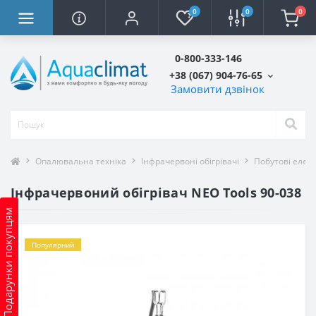
0
0
0
0-800-333-146
+38 (067) 904-76-65
Замовити дзвінок
Опалювальна техніка
Інфрачервоні обігрівачі
Побутові елект
Інфрачервоний обігрівач NEO Tools 90-038
Подарунки покупцям
Популярний