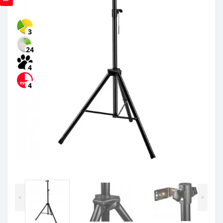
3
24
4
4
<
>