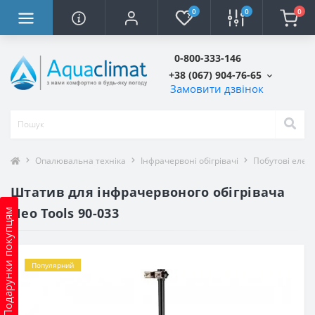
0
0
0
0-800-333-146
+38 (067) 904-76-65
Замовити дзвінок
Опалювальна техніка
Інфрачервоні обігрівачі
Побутові елект
Штатив для інфрачервоного обігрівача
Neo Tools 90-033
Подарунки покупцям
Популярний