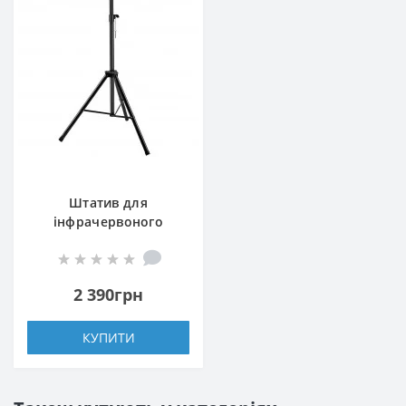
Штатив для
інфрачервоного
обігрівача Neo Tools
90-033
2 390грн
КУПИТИ