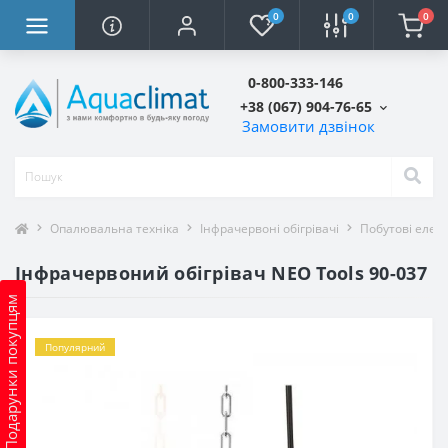
0
0
0
0-800-333-146
+38 (067) 904-76-65
Замовити дзвінок
Опалювальна техніка
Інфрачервоні обігрівачі
Побутові елект
Інфрачервоний обігрівач NEO Tools 90-037
Подарунки покупцям
Популярний