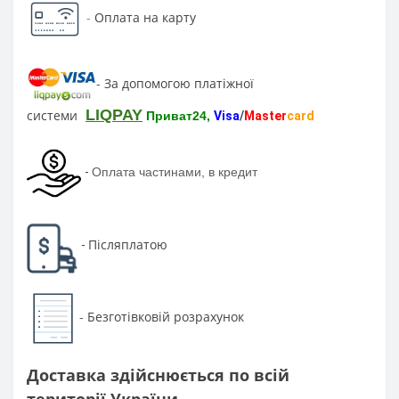
-
Оплата на карту
За допомогою платіжної
-
LIQPAY
системи
Приват24,
Visa
/
Master
card
-
Оплата частинами, в кредит
Післяплатою
-
Безготівковій розрахунок
-
Доставка здійснюється по всій
території України