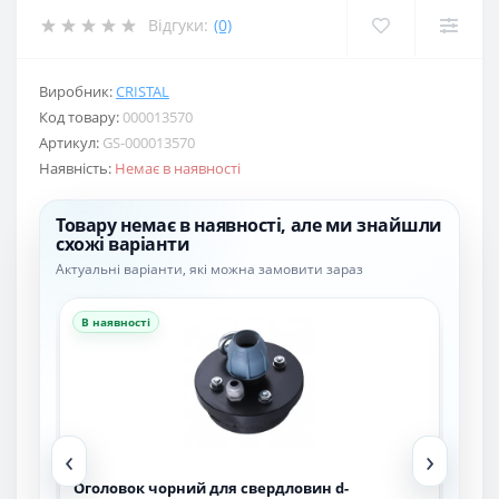
Відгуки:
(0)
Виробник:
CRISTAL
Код товару:
000013570
Артикул:
GS-000013570
Наявність:
Немає в наявності
Товару немає в наявності, але ми знайшли
схожі варіанти
Актуальні варіанти, які можна замовити зараз
В наявності
В н
‹
›
Оголовок чорний для свердловин d-
Ого