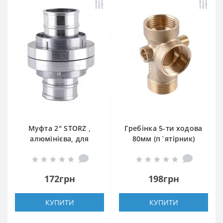
Муфта 2″ STORZ ,
Гребінка 5-ти ходова
алюмінієва, для
80мм (п`ятірник)
з`єднання шлангу для
OPTIMA з виходами
дренажу
1/4″вр 1/4″зр на одній
осі (DS 005 C)
172грн
198грн
КУПИТИ
КУПИТИ