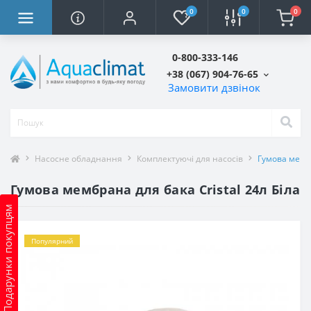
0
0
0
0-800-333-146
+38 (067) 904-76-65
Замовити дзвінок
Насосне обладнання
Комплектуючі для насосів
Гумова мембр
Гумова мембрана для бака Сristal 24л Біла
Подарунки покупцям
Популярний