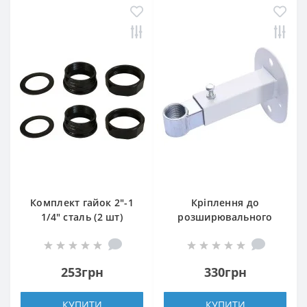
Комплект гайок 2″-1
Кріплення до
1/4″ сталь (2 шт)
розширювального
бака Cristal (L=195mm,
до 25л), регул., бiла
емаль
253грн
330грн
КУПИТИ
КУПИТИ