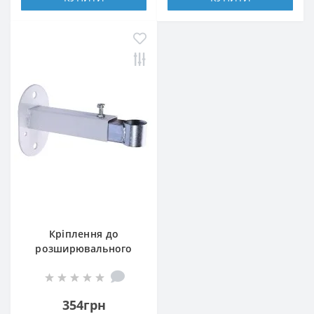
Кріплення до
розширювального
бака Cristal (L=270mm,
до 35л), регул., бiла
емаль
354грн