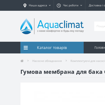
Наша адреса
Час роботи
Доставка і 
Каталог товарів
Голов
Насосне обладнання
Комплектуючі для насосі
Гумова мембрана для бака Cr