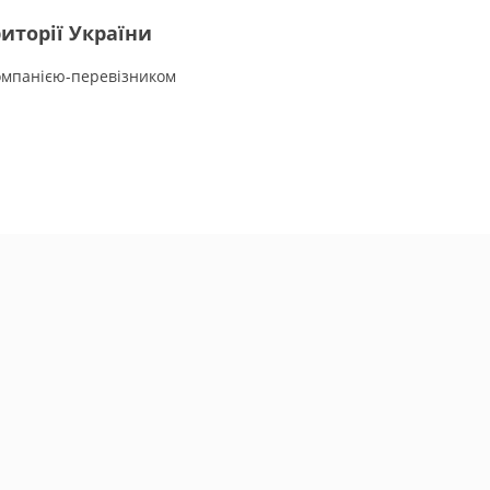
иторії України
омпанією-перевізником