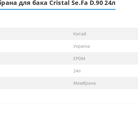
ана для бака Cristal Se.Fa D.90 24л
Китай
Україна
EPDM
24л
Мембрана