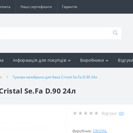
оплата
Наші сертифікати
Гарантія
на
Інформація для покупців
Виробники
Відгук
в
Гумова мембрана для бака Cristal Se.Fa D.90 24л
istal Se.Fa D.90 24л
Відгуки:
(0)
Виробник:
CRISTAL