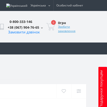
Українська
Особистий кабінет
0-800-333-146
0грн
0
Зробити
+38 (067) 904-76-65
замовлення
Замовити дзвінок
и
Подарунки покупцям