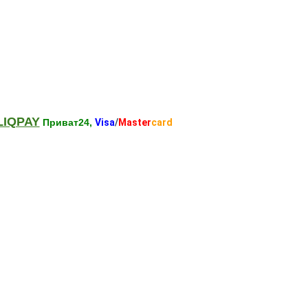
LIQPAY
Приват24,
Visa
/
Master
card