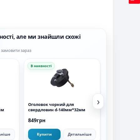
ності, але ми знайшли схожі
а замовити зараз
В наявності
В наявності
›
Оголовок чорний для
Оголовок чор
мм
свердловин d-140мм*32мм
свердловин d
849грн
711грн
ьніше
Купити
Детальніше
Купити