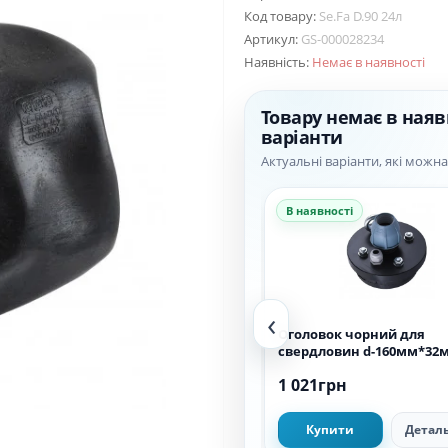
Код товару:
Se.Fa D.90 24л
Артикул:
GS-000028234
Наявність:
Немає в наявності
Товару немає в наяв
варіанти
Актуальні варіанти, які можн
В наявності
В наявності
‹
Кріплення до
Оголовок чорний для
розширювального бака Cristal
свердловин d-160мм*32
(L=270mm, до 35л), регул., бiла
354грн
1 021грн
емаль
Купити
Детальніше
Купити
Детал