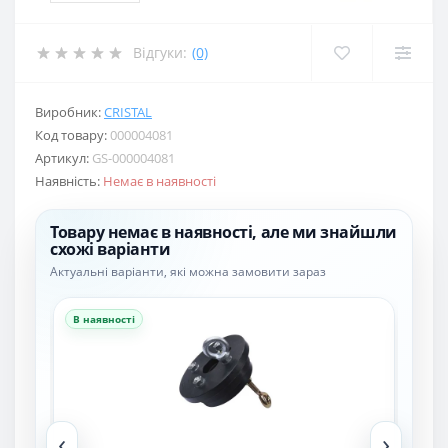
Відгуки:
(0)
Виробник:
CRISTAL
Код товару:
000004081
Артикул:
GS-000004081
Наявність:
Немає в наявності
Товару немає в наявності, але ми знайшли
схожі варіанти
Актуальні варіанти, які можна замовити зараз
В наявності
В н
‹
›