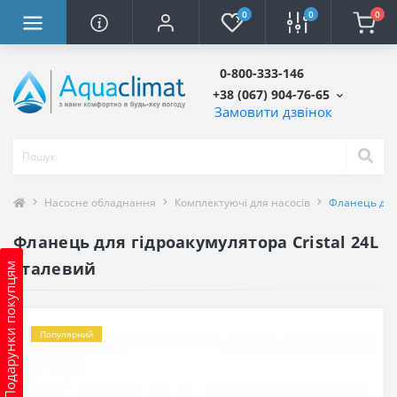
0
0
0
0-800-333-146
+38 (067) 904-76-65
Замовити дзвінок
Насосне обладнання
Комплектуючі для насосів
Фланець для 
Фланець для гідроакумулятора Cristal 24L
сталевий
Подарунки покупцям
Популярний