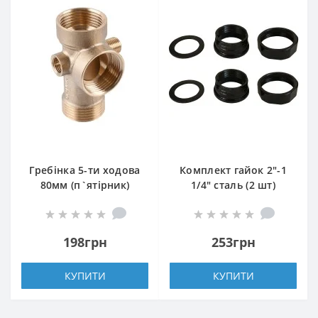
Гребінка 5-ти ходова
Комплект гайок 2″-1
80мм (п`ятірник)
1/4″ сталь (2 шт)
OPTIMA з виходами
1/4″вр 1/4″зр на одній
осі (DS 005 C)
198грн
253грн
КУПИТИ
КУПИТИ