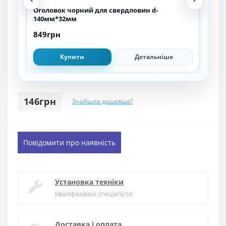
Оголовок чорний для свердловин d-
Ого
140мм*32мм
125
849грн
711
Купити
Детальніше
146грн
Знайшли дешевше?
Повідомити про наявність
Установка техніки
Кваліфіковані спеціалісти
Доставка і оплата