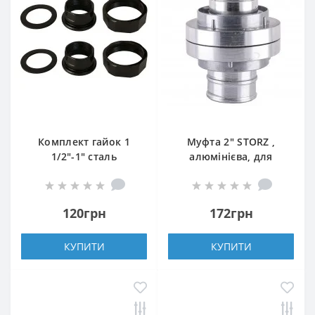
Комплект гайок 1
Муфта 2″ STORZ ,
1/2″-1″ сталь
алюмінієва, для
(комплект 2 упаковки)
з`єднання шлангу для
дренажу
120грн
172грн
КУПИТИ
КУПИТИ