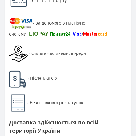
-
Оплата на карту
За допомогою платіжної
-
LIQPAY
системи
Приват24,
Visa
/
Master
card
-
Оплата частинами, в кредит
Післяплатою
-
Безготівковій розрахунок
-
Доставка здійснюється по всій
території України