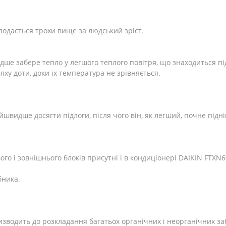
подається трохи вище за людський зріст.
дше забере тепло у легшого теплого повітря, що знаходиться 
яху доти, доки їх температура не зрівняється.
швидше досягти підлоги, після чого він, як легший, почне підн
го і зовнішнього блоків присутні і в кондиціонері DAIKIN FTX
бника.
водить до розкладання багатьох органічних і неорганічних забру