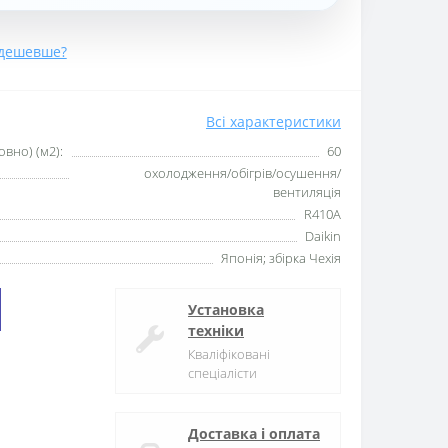
дешевше?
Всі характеристики
вно) (м2):
60
охолодження/обігрів/осушення/
вентиляція
R410А
Daikin
Японія; збірка Чехія
Установка
техніки
Кваліфіковані
спеціалісти
Доставка і оплата