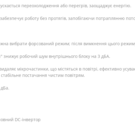
пускається переохолодження або перегрів, заощаджує енергію.
абезпечує роботу без протягів, запобігаючи потраплянню пото
ожна вибрати форсований режим; після вимкнення цього режиму
а" знижує робочий шум внутрішнього блоку на 3 дБА.
видаляє мікрочастинки, що містяться в повітрі, ефективно усув
 стабільне постачання чистим повітрям.
 дБа.
повний DC-інвертор