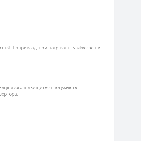
.
тної. Наприклад, при нагріванні у міжсезоння
зації якого підвищиться потужність
вертора.