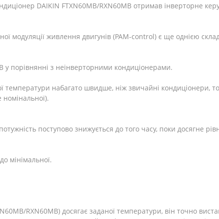
кондиціонер DAIKIN FTXN60MB/RXN60MB отримав інверторне кер
ої модуляції живлення двигунів (PAM-control) є ще однією склад
 у порівнянні з неінверторними кондиціонерами.
ої температури набагато швидше, ніж звичайні кондиціонери, 
 номінальної).
отужність поступово знижується до того часу, поки досягне рів
до мінімальної.
XN60MB/RXN60MB) досягає заданої температури, він точно виста