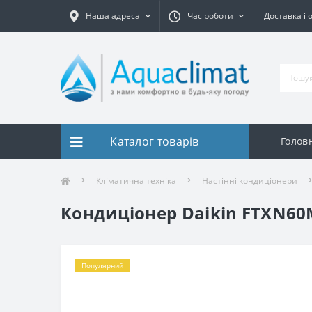
Наша адреса
Час роботи
Доставка і 
Каталог товарів
Голов
Кліматична техніка
Настінні кондиціонери
Кондиціонер Daikin FTXN60
Популярний