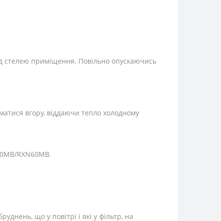
під стелею приміщення. Повільно опускаючись
іматися вгору, віддаючи тепло холодному
N60MB/RXN60MB.
днень, що у повітрі і які у фільтр, на