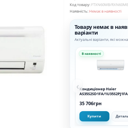
Код товару:
FTXN60MB/RXN60MB 
Наявність:
Немає в наявності
Товару немає в наяв
варіанти
Актуальні варіанти, які можн
В наявності
‹
Кондиціонер Haier
AS35S2SD1FA/1U35S2PJ1FA
Inverter
35 706грн
Купити
Детал