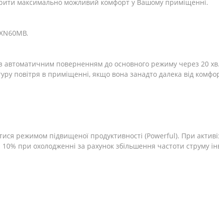
орити максимально можливий комфорт у Вашому приміщенні.
RXN60MB.
з автоматичним поверненням до основного режиму через 20 хв
ру повітря в приміщенні, якщо вона занадто далека від комфор
тися режимом підвищеної продуктивності (Powerful). При активі
а 10% при охолодженні за рахунок збільшення частоти струму ін