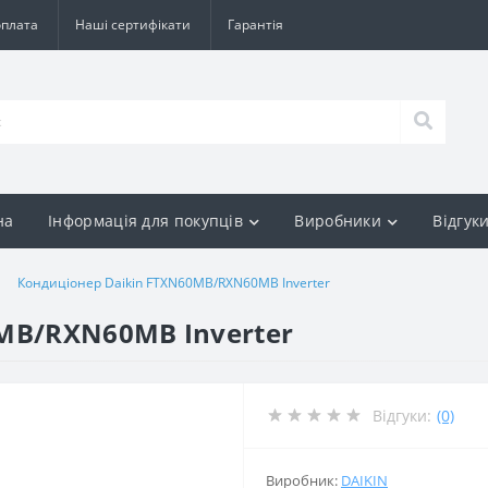
оплата
Наші сертифікати
Гарантія
на
Інформація для покупців
Виробники
Відгук
Кондиціонер Daikin FTXN60MB/RXN60MB Inverter
MB/RXN60MB Inverter
Відгуки:
(0)
Виробник:
DAIKIN