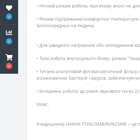
• Нічний режим роботи, при якому вночі не до
0
• Режим підтримання комфортної температури з
безпосередньо на людину.
0
• Для швидкого нагрівання або охолодження м
• Тиха робота внутрішнього блоку: режим "Тиш
0
• Титано-апатитовий фотокаталітичний фільтр 
розмноженню бактерій і вірусів, забезпечуючи
• Безшумна робота: до рівня звукового тиску 22
Опис:
Кондиціонер DAIKIN FTXN25MB/RXN25MB – це 