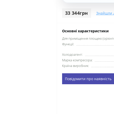
33 344грн
Знайшли 
Основні характеристики
Для приміщення площею (орієнто
Функції:
Xолодоагент:
Марка компресора:
Країна виробник:
Повідомити про наявність