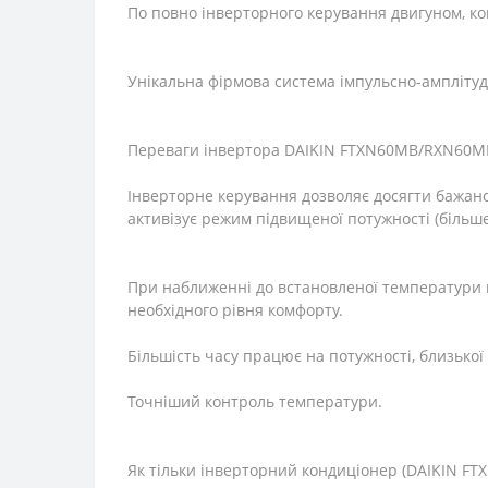
По повно інверторного керування двигуном, 
Унікальна фірмова система імпульсно-амплітудн
Переваги інвертора DAIKIN FTXN60MB/RXN60MB
Інверторне керування дозволяє досягти бажан
активізує режим підвищеної потужності (більше
При наближенні до встановленої температури п
необхідного рівня комфорту.
Більшість часу працює на потужності, близької 
Точніший контроль температури.
Як тільки інверторний кондиціонер (DAIKIN FT