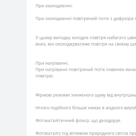
При охолодженні.
При охолодженні повітряний потік з дифузора 
У цьому випадку холодне повітря набагато шви
вниз, він охолоджуватиме повітря на своєму шл
При нагріванні.
При нагріванні повітряний потік повинен якнай
повітрю.
Фірмові режими зниженого шуму від внутрішньо
Нічого подібного більше немає в жодного виро
Фотокаталітичний фільтр, що дезодорує.
Фотокаталіз під впливом природного світла приз