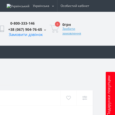
Українська
Особистий кабінет
0-800-333-146
0грн
0
Зробити
+38 (067) 904-76-65
замовлення
Замовити дзвінок
и
Подарунки покупцям