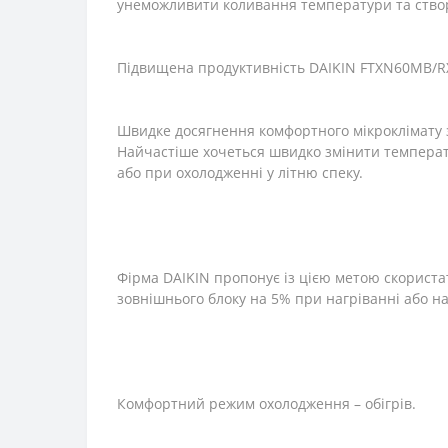
унеможливити коливання температури та ств
Підвищена продуктивність DAIKIN FTXN60MB/
Швидке досягнення комфортного мікроклімату 
Найчастіше хочеться швидко змінити температу
або при охолодженні у літню спеку.
Фірма DAIKIN пропонує із цією метою скориста
зовнішнього блоку на 5% при нагріванні або н
Комфортний режим охолодження – обігрів.