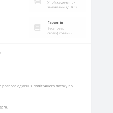
У той же день при
замовленні до 16:00
Гарантія
Весь товар
сертифікований
и
го розповсюдження повітряного потоку по
ргії.