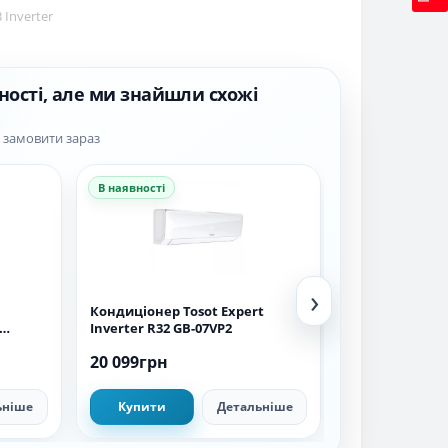
Inverter
ності, але ми знайшли схожі
а замовити зараз
В наявності
В наявності
›
Кондиціонер Tosot Expert
Кондиціонер T
Inverter R32 GB-07VP2
Winter Inverte
20 099грн
27 899грн
ьніше
Купити
Детальніше
Купити