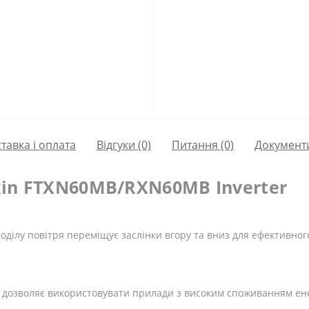
тавка і оплата
Відгуки (0)
Питання
(0)
Документ
kin FTXN60MB/RXN60MB Inverter
оділу повітря переміщує заслінки вгору та вниз для ефективно
 дозволяє використовувати прилади з високим споживанням ене