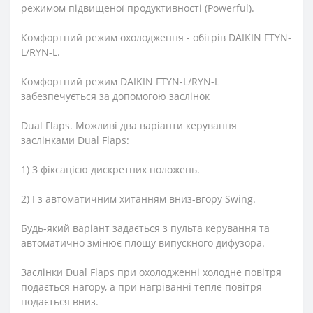
режимом підвищеної продуктивності (Powerful).
Комфортний режим охолодження - обігрів DAIKIN FTYN-
L/RYN-L.
Комфортний режим DAIKIN FTYN-L/RYN-L
забезпечується за допомогою заслінок
Dual Flaps. Можливі два варіанти керування
заслінками Dual Flaps:
1) З фіксацією дискретних положень.
2) І з автоматичним хитанням вниз-вгору Swing.
Будь-який варіант задається з пульта керування та
автоматично змінює площу випускного дифузора.
Заслінки Dual Flaps при охолодженні холодне повітря
подається нагору, а при нагріванні тепле повітря
подається вниз.