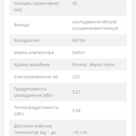
площею (орієнтовно)
35
(м2)
охолодження/обігрів/
Функції
осушення/вентиляція
Xолодоагент
R410А
Марка компресора
Daikin
Країна виробник
Японія; збірка Чехія
Електроживлення (V)
220
Продуктивність
3,21
охолодження (кВт)
Теплопродуктивність
3,58
(кВт)
Діапазон робочих
температур від ~ до
-10 +24