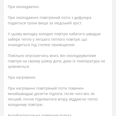
При охолодженні.
При охолодженні повітряний потік з дифузора
подається трохи вище за людський зріст.
У цьому випадку холодне повітря набагато швидше
забере тепло у легшого теплого повітря, що
знаходиться під стелею приміщення.
Повільно опускаючись вниз, він охолоджуватиме
повітря на своєму шляху доти, доки їх температура не
зрівняється.
При нагріванні.
При нагріванні повітряний потік повинен
якнайшвидше досягти підлоги, після чого він, як
легший, почне підніматися вгору, віддаючи тепло
холодному повітрю.
Антибактеріальна поверхня пульта.