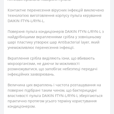
Контактне перенесення вірусних інфекцій виключено
технологією виготовлення корпусу пульта керування
DAIKIN FTYN-L/RYN-L.
Поверхня пульта кондиціонерів DAIKIN FTYN-L/RYN-L з
найдрібнішими вкрапленнями срібла у зовнішньому
шарі пластику утворює шар Antibacterial layer, який
унеможливлює перенесення інфекції.
Вкраплення срібла виділяють іони, що вбивають
мікроорганізми, не даючи їм можливості
розмножуватися, що запобігає небезпеці передачі
інфекційних захворювань.
Величина цих вкраплень і частота розташування на
поверхні підібрані таким чином, що бактерицидні
властивості пульта DAIKIN FTYN-L/RYN-L зберігаються
практично протягом усього терміну користування
кондиціонером.