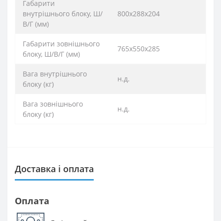
Габарити
внутрішнього блоку, Ш/
800х288х204
В/Г (мм)
Габарити зовнішнього
765х550х285
блоку, Ш/В/Г (мм)
Вага внутрішнього
н.д.
блоку (кг)
Вага зовнішнього
н.д.
блоку (кг)
Доставка і оплата
Оплата