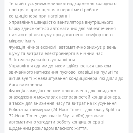
Теплий пуск унеможливлює надходження холодного
повітря в приміщення в перші миті роботи
кондиціонера при нагріванні
Управління швидкістю вентилятора внутрішнього
блоку здійснюється автоматично для забезпечення
низького рівня шуму при досягненні комфортного
мікроклімату
Функція нічної економії автоматично знижує рівень
шуму та витрати електроенергії в нічний час
3. Інтелектуальність управління
Управління одним дотиком здійснюється шляхом
звичайного натискання пускової клавіші на пульті та
активізує ті ж налаштування кондиціонера, які діяли до
його вимкнення
Функція самодіагностики призначена для швидкого
знаходження можливих несправностей кондиціонера,
а також для зниження часу та витрат на їх усунення
Робота за таймером (24-Hour Timer - для класу Split та
72-Hour Timer -для класів Sky та VRV) дозволяє
автоматично узгодити роботу кондиціонера зі
щоденним розкладом власного життя.