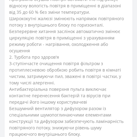
відносну вологість повітря в приміщенні в діапазоні
від 35 до 60 % без зміни температури.
Ширококутні жалюзі змінюють напрямок повітряного
потоку з внутрішнього блоку по горизонталі.
Безперервне хитання заслінок автоматично змінює
циркуляцію повітря в приміщенні з урахуванням
режиму роботи - нагрівання, охолодження або
осушення
2. Турбота про здоров'я
3-ступінчасте очищення повітря фільтром з
протиплесневою обробкою робить повітря в кімнаті
чистим, затримуючи пил, зважені в повітрі частки, у
тому числі алергенні.
Антибактеріальна поверхня пульта виключає
контактне перенесення бактерій та вірусів при
передачі його іншому користувачеві
Безшумний вентилятор з дифузором разом із
спеціальними шумопоглинаючими елементами
конструкції та дифузором забезпечують ламінарність
повітряного потоку, знижуючи рівень шуму
працюючого внутрішнього блоку.