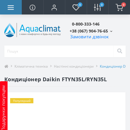
0
0
0
0-800-333-146
+38 (067) 904-76-65
Замовити дзвінок
Кліматична техніка
Настінні кондиціонери
Кондиціонер Daik
Кондиціонер Daikin FTYN35L/RYN35L
Подарунки покупцям
Популярний