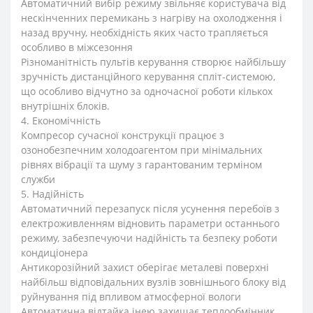
Автоматичний вибір режиму звільняє користувача від
нескінченних перемикань з нагріву на охолодження і
назад вручну, необхідність яких часто трапляється
особливо в міжсезоння
Різноманітність пультів керування створює найбільшу
зручність дистанційного керування спліт-системою,
що особливо відчутно за одночасної роботи кількох
внутрішніх блоків.
4. Економічність
Компресор сучасної конструкції працює з
озонобезпечним холодоагентом при мінімальних
рівнях вібрації та шуму з гарантованим терміном
служби
5. Надійність
Автоматичний перезапуск після усунення перебоїв з
електроживленням відновить параметри останнього
режиму, забезпечуючи надійність та безпеку роботи
кондиціонера
Антикорозійний захист оберігає металеві поверхні
найбільш відповідальних вузлів зовнішнього блоку від
руйнування під впливом атмосферної вологи
Автоматична відтайка інею захищає теплообмінник