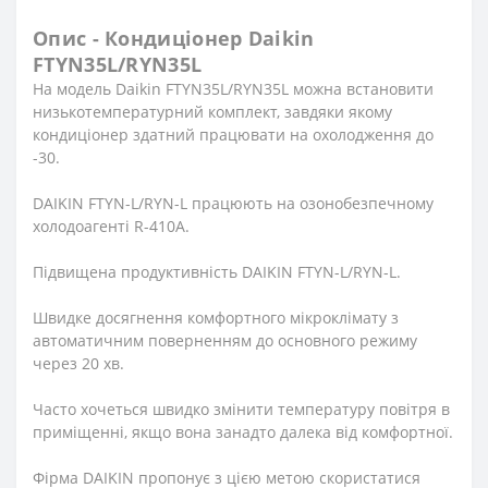
Опис - Кондиціонер Daikin
FTYN35L/RYN35L
На модель Daikin FTYN35L/RYN35L можна встановити
низькотемпературний комплект, завдяки якому
кондиціонер здатний працювати на охолодження до
-30.
DAIKIN FTYN-L/RYN-L працюють на озонобезпечному
холодоагенті R-410A.
Підвищена продуктивність DAIKIN FTYN-L/RYN-L.
Швидке досягнення комфортного мікроклімату з
автоматичним поверненням до основного режиму
через 20 хв.
Часто хочеться швидко змінити температуру повітря в
приміщенні, якщо вона занадто далека від комфортної.
Фірма DAIKIN пропонує з цією метою скористатися