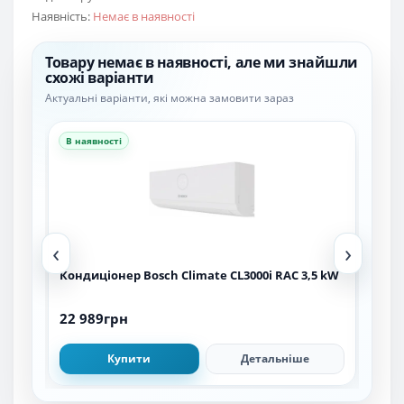
Наявність:
Немає в наявності
Товару немає в наявності, але ми знайшли
схожі варіанти
Актуальні варіанти, які можна замовити зараз
В наявності
В н
‹
›
Кондиціонер Bosch Climate CL3000i RAC 3,5 kW
Кон
WH/
22 989грн
42 
Купити
Детальніше