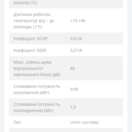
(нагрів) (°C)
Діапазон робочих
температур від ~ до
+10 +46
(охолодж.) (°C)
Коефіцієнт SCOP
3,61/А
Коефіцієнт SEER
3,21/А
Макс. рівень шуму
внутрішнього/
40
зовнішнього блоку (дБ)
Споживана потужність
0,99
(нагрівання) (кВт)
Споживана потужність
1,0
(охолодження) (кВт)
Тип
спліт-система