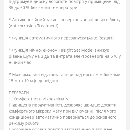
підтримує відносну вологість повітря у приміщенні від
35 до 60 % без зміни температури
* Антикорозійний захист поверхонь зовнішнього блоку
(Anticorrosion Treatment)
* Функція автоматичного перезапуску (Auto Restart)
* Функція нічної економії (Night Set Mode) знижує
рівень шуму на 3 дБ та витрата електроенергії на 5 % у
нічний час
* Максимальна відстань та перепад висот між блоками
15 м та 10 м (відповідно)
ПЕРЕВАГИ
1. Комфортність мікроклімату
Підвищена продуктивність дозволяє швидше досягти
комфортного мікроклімату при включенні, після чого
кондиціонер автоматично повернеться до основного
режиму роботи
Програмна осушка повітря автоматично підтримує