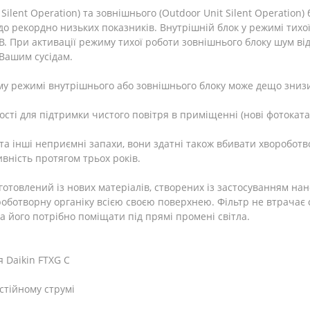
Silent Operation) та зовнішнього (Outdoor Unit Silent Operation
до рекордно низьких показників. Внутрішній блок у режимі тихо
. При активації режиму тихої роботи зовнішнього блоку шум ві
Вашим сусідам.
му режимі внутрішнього або зовнішнього блоку може дещо знизи
сті для підтримки чистого повітря в приміщенні (нові фотокатал
 та інші неприємні запахи, вони здатні також вбивати хвороботво
вність протягом трьох років.
товлений із нових матеріалів, створених із застосуванням нано
оботворну органіку всією своєю поверхнею. Фільтр не втрачає с
а його потрібно поміщати під прямі промені світла.
 Daikin FTXG C
стійному струмі