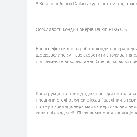
* Зовнішні блоки Daikin акуратні та міцні, їх м
Особливості кондиціонерів Daikin FTXG C-S
Енергоефективність роботи кондиціонера підви
що дозволило суттєво скоротити споживання ел
підтримують використання більшої кількості ре
Конструкція та привід здвоєної горизонтально
площини стелі рахунок фіксації заслінки в го
потоку з кондиціонера майже вертикально вниз
колишніх моделей. Після вимкнення кондиціоне