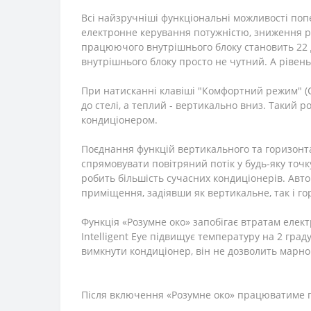
Всі найзручніші функціональні можливості попе
електронне керування потужністю, зниження рі
працюючого внутрішнього блоку становить 22 д
внутрішнього блоку просто не чутний. А рівень
При натисканні клавіші "Комфортний режим" (
до стелі, а теплий - вертикально вниз. Такий
кондиціонером.
Поєднання функцій вертикального та горизонта
спрямовувати повітряний потік у будь-яку точк
робить більшість сучасних кондиціонерів. Авто
приміщення, задіявши як вертикальне, так і г
Функція «Розумне око» запобігає втратам електр
Intelligent Eye підвищує температуру на 2 гр
вимкнути кондиціонер, він не дозволить марно 
Після включення «Розумне око» працюватиме по