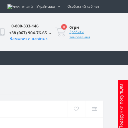
Українська
Особистий кабінет
0-800-333-146
0грн
0
Зробити
+38 (067) 904-76-65
замовлення
Замовити дзвінок
и
Подарунки покупцям