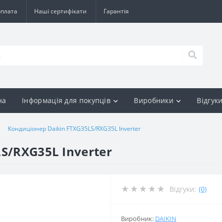
оплата
Наші сертифікати
Гарантія
на
Інформація для покупців
Виробники
Відгук
Кондиціонер Daikin FTXG35LS/RXG35L Inverter
S/RXG35L Inverter
Відгуки:
(0)
Виробник:
DAIKIN