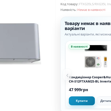
Код товару:
FTXG35LS/RXG35L Inv
Наявність:
Немає в наявності
Товару немає в наяв
варіанти
Актуальні варіанти, які можн
В наявності
‹
Кондиціонер Cooper&Hu
CH-S12FTXAM2S-BL Invert
47 999грн
Купити
Детал