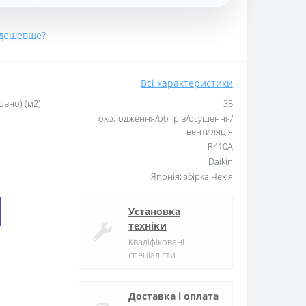
дешевше?
Всі характеристики
вно) (м2):
35
охолодження/обігрів/осушення/
вентиляція
R410А
Daikin
Японія; збірка Чехія
Установка
техніки
Кваліфіковані
спеціалісти
Доставка і оплата