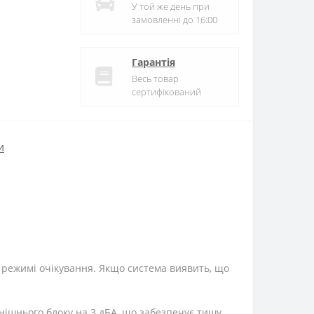
У той же день при
замовленні до 16:00
Гарантія
Весь товар
сертифікований
и
в режимі очікування. Якщо система виявить, що
нішнього блоку на 3 дБA, що забезпечує тишу