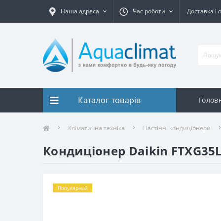
Наша адреса
Час роботи
Доставка і 
Каталог товарів
Голов
Кліматична техніка
Настінні кондиціонери
Кондиціонер Daikin FTXG35L
Популярний