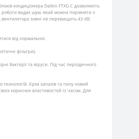
) блоків кондиціонера Daikin FTXG C дозволяють
ї роботи видає шум, який можна порівняти з
д вентилятора зовні не перевищить 43 dB.
тися від нормальної.
ітичні фільтри).
рні бактерії та віруси. Під час періодичного
-технологій. Крім запахів та пилу новий
воїх корисних властивостей із часом. Для