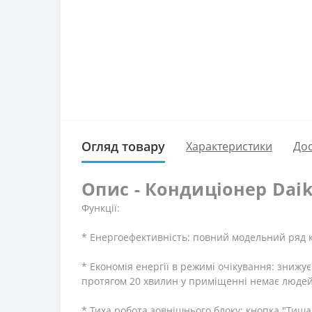
Огляд товару
Характеристики
Дос
Опис - Кондиціонер Daik
Функції:
* Енергоефективність: повний модельний ряд к
* Економія енергії в режимі очікування: зниж
протягом 20 хвилин у приміщенні немає людей,
* Тиха робота зовнішнього блоку: кнопка "Тиша