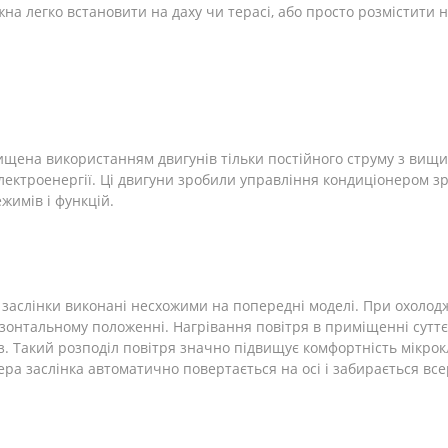
ожна легко встановити на даху чи терасі, або просто розмістити н
щена використанням двигунів тільки постійного струму з вищи
ектроенергії. Ці двигуни зробили управління кондиціонером зр
жимів і функцій.
ї заслінки виконані несхожими на попередні моделі. При охолод
ризонтальному положенні. Нагрівання повітря в приміщенні сут
. Такий розподіл повітря значно підвищує комфортність мікрок
ра заслінка автоматично повертається на осі і забирається все