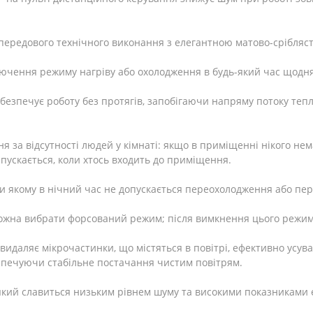
а передового технічного виконання з елегантною матово-срібля
ючення режиму нагріву або охолодження в будь-який час щодн
езпечує роботу без протягів, запобігаючи напряму потоку тепл
за відсутності людей у ​​кімнаті: якщо в приміщенні нікого не
ускається, коли хтось входить до приміщення.
и якому в нічний час не допускається переохолодження або пер
ожна вибрати форсований режим; після вимкнення цього режим
видаляє мікрочастинки, що містяться в повітрі, ефективно усув
безпечуючи стабільне постачання чистим повітрям.
який славиться низьким рівнем шуму та високими показниками