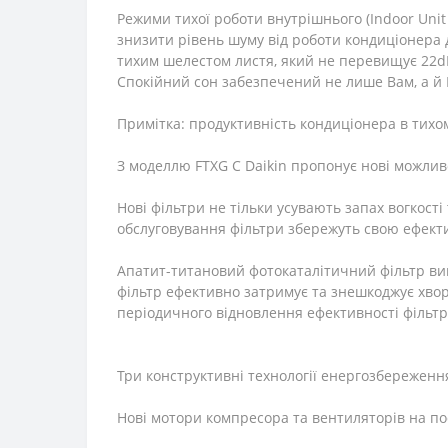
Режими тихої роботи внутрішнього (Indoor Unit 
знизити рівень шуму від роботи кондиціонера 
тихим шелестом листя, який не перевищує 22dB
Спокійний сон забезпечений не лише Вам, а й 
Примітка: продуктивність кондиціонера в тихо
З моделлю FTXG C Daikin пропонує нові можливо
Нові фільтри не тільки усувають запах вогкості
обслуговування фільтри збережуть свою ефекти
Апатит-титановий фотокаталітичний фільтр виго
фільтр ефективно затримує та знешкоджує хвор
періодичного відновлення ефективності фільтр
Три конструктивні технології енергозбереження
Нові мотори компресора та вентиляторів на по