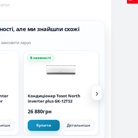
erter
ності, але ми знайшли схожі
а замовити зараз
В наявності
В наявності
›
nter
Кондиціонер Tosot North
Кондиціонер H
er
inverter plus GK-12TS2
AS35S2SD1FA/1
Inverter
26 880грн
35 706грн
ьніше
Купити
Детальніше
Купити