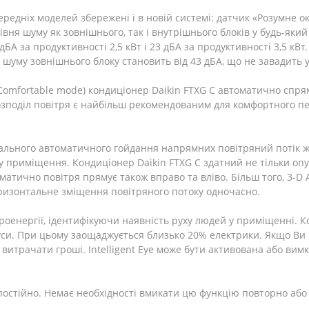
редніх моделей збережені і в новій системі: датчик «Розумне о
вня шуму як зовнішнього, так і внутрішнього блоків у будь-як
БА за продуктивності 2,5 кВт і 23 дБА за продуктивності 3,5 к
 шуму зовнішнього блоку становить від 43 дБА, що не завадить у
Comfortable mode) кондиціонер Daikin FTXG C автоматично спря
 розподіл повітря є найбільш рекомендованим для комфортного
льного автоматичного гойдання напрямних повітряний потік жал
у приміщення. Кондиціонер Daikin FTXG C здатний не тільки опус
матично повітря прямує також вправо та вліво. Більш того, 3-D 
оризонтальне зміщення повітряного потоку одночасно.
оенергії, ідентифікуючи наявність руху людей у ​​приміщенні. К
адуси. При цьому заощаджується близько 20% електрики. Якщо В
витрачати гроші. Intelligent Eye може бути активована або вим
стійно. Немає необхідності вмикати цю функцію повторно або 