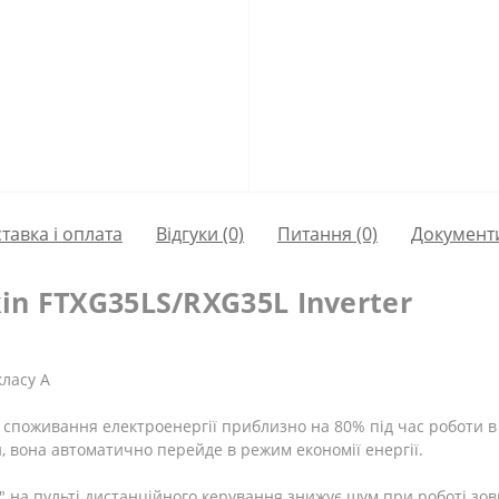
тавка і оплата
Відгуки (0)
Питання
(0)
Документ
in FTXG35LS/RXG35L Inverter
ласу A
ує споживання електроенергії приблизно на 80% під час роботи 
 вона автоматично перейде в режим економії енергії.
" на пульті дистанційного керування знижує шум при роботі зов