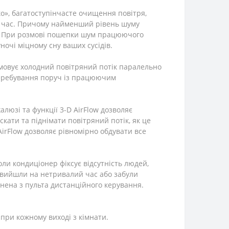
ко», багатоступінчасте очищення повітря,
ий час. Причому найменший рівень шуму
Вт. При розмові пошепки шум працюючого
ночі міцному сну ваших сусідів.
мовує холодний повітряний потік паралельно
 перебування поруч із працюючим
юзі та функції 3-D AirFlow дозволяє
кати та піднімати повітряний потік, як це
AirFlow дозволяє рівномірно обдувати все
оли кондиціонер фіксує відсутність людей,
и вийшли на нетривалий час або забули
кнена з пульта дистанційного керування.
при кожному виході з кімнати.