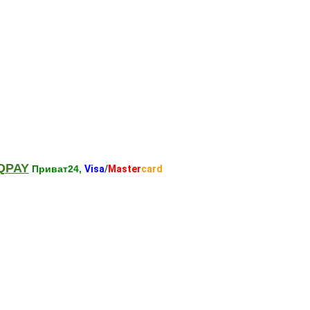
QPAY
Приват24,
Visa
/
Master
card