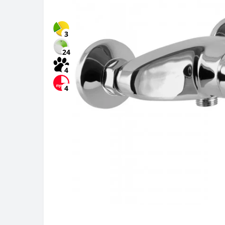
3
24
4
4