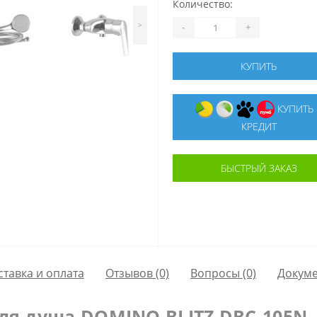
Количество:
>
-
+
КУПИТЬ
КУПИТЬ В
КРЕДИТ
БЫСТРЫЙ ЗАКАЗ
ставка и оплата
Отзывов (0)
Вопросы
(0)
Докум
ля душа DOMINO BLITZ DBC-105N