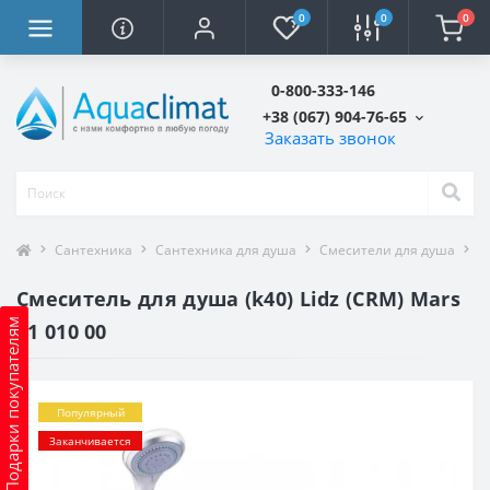
0
0
0
0-800-333-146
+38 (067) 904-76-65
Заказать звонок
Сантехника
Сантехника для душа
Смесители для душа
С
Смеситель для душа (k40) Lidz (CRM) Mars
Подарки покупателям
81 010 00
Популярный
Заканчивается