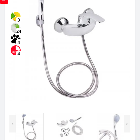
3
24
4
4
<
>