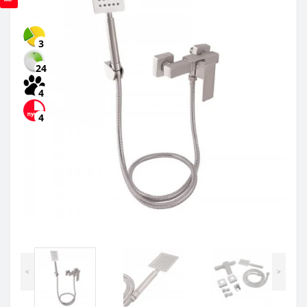
3
24
4
4
<
>