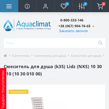
0
0
0
0-800-333-146
+38 (067) 904-76-65
Заказать звонок
Сантехника
Сантехника для душа
Смесители для душа
С
Смеситель для душа (k35) Lidz (NKS) 10 30
Подарки покупателям
010 (10 30 010 00)
Популярный