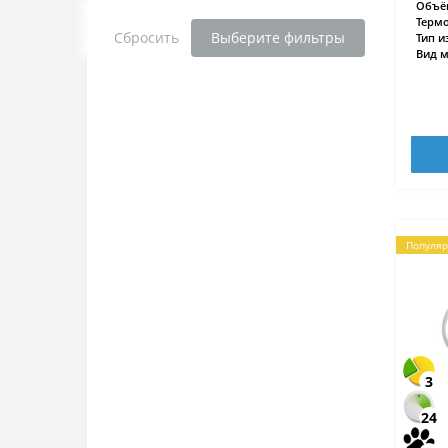
Объём
Термо
Сбросить
Выберите фильтры
Тип и
Вид м
Популя
3
24