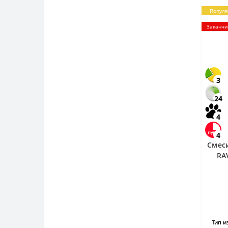
Попул
Заканчи
3
24
4
4
Смес
RA
Тип и