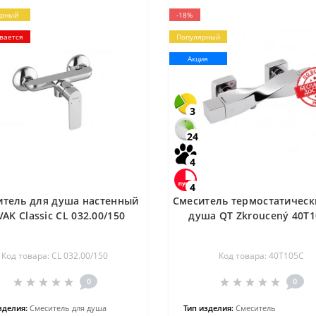
ярный
-18%
вается
Популярный
Акция
3
24
4
4
итель для душа настенный
Смеситель термостатическ
VAK Classic CL 032.00/150
душа QT Zkroucený 40T
Код товара: CL 032.00/150
Код товара: 40T105C
0
0
зделия:
Смеситель для душа
Тип изделия:
Смеситель