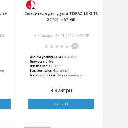
4
ohe
Смеситель для душа TOPAZ LEXI TL
21701-H57-GB
002
Код товара: LEXI TL 21701-H57-GB
0
Объём упаковки, м3:
0.008250
Термостат:
Нет
Тип излива:
Гибкий
Нет
Вид монтажа:
Настенный
Тип управления:
Однорычажный
3 373грн
КУПИТЬ