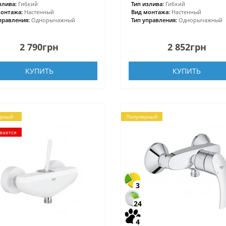
злива:
Гибкий
Тип излива:
Гибкий
онтажа:
Настенный
Вид монтажа:
Настенный
правления:
Однорычажный
Тип управления:
Однорычажный
2 790грн
2 852грн
КУПИТЬ
КУПИТЬ
ярный
Популярный
вается
3
24
4