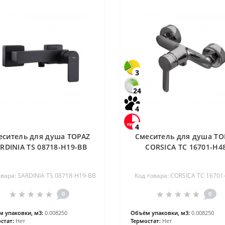
3
24
4
4
еситель для душа TOPAZ
Смеситель для душа TO
RDINIA TS 08718-H19-BB
CORSICA TC 16701-H4
овара: SARDINIA TS 08718-H19-BB
Код товара: CORSICA TC 16701
0
0
 упаковки, м3:
0.008250
Объём упаковки, м3:
0.008250
стат:
Нет
Термостат:
Нет