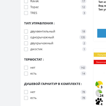
Ravak
17
Тип и
Вид м
Topaz
12
Тип у
TRES
3
ТИП УПРАВЛЕНИЯ :
двухвентильный
18
однорычажный
135
двухрычажный
2
джостик
1
Попул
ТЕРМОСТАТ :
Заканчи
нет
142
есть
14
ДУШЕВОЙ ГАРНИТУР В КОМПЛЕКТЕ :
3
нет
78
24
есть
78
4