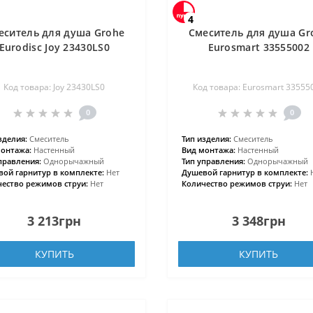
4
еситель для душа Grohe
Смеситель для душа Gr
Eurodisc Joy 23430LS0
Eurosmart 33555002
Код товара: Joy 23430LS0
Код товара: Eurosmart 33555
0
0
зделия:
Смеситель
Тип изделия:
Смеситель
онтажа:
Настенный
Вид монтажа:
Настенный
правления:
Однорычажный
Тип управления:
Однорычажный
ой гарнитур в комплекте:
Нет
Душевой гарнитур в комплекте:
ество режимов струи:
Нет
Количество режимов струи:
Нет
3 213грн
3 348грн
КУПИТЬ
КУПИТЬ