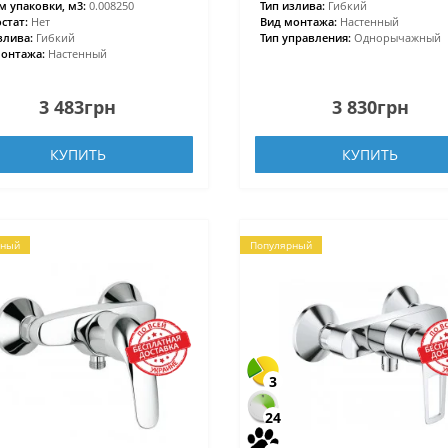
 упаковки, м3:
0.008250
Тип излива:
Гибкий
стат:
Нет
Вид монтажа:
Настенный
злива:
Гибкий
Тип управления:
Однорычажный
онтажа:
Настенный
3 483грн
3 830грн
КУПИТЬ
КУПИТЬ
рный
Популярный
3
24