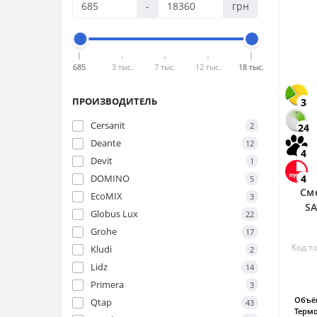
-
грн
685
3 тыс.
7 тыс.
12 тыс.
18 тыс.
ПРОИЗВОДИТЕЛЬ
3
Cersanit
2
24
Deante
12
4
Devit
1
DOMINO
4
5
См
EcoMIX
3
SA
Globus Lux
22
Grohe
17
Код т
Kludi
2
Lidz
14
Primera
3
Объём
Qtap
43
Термо