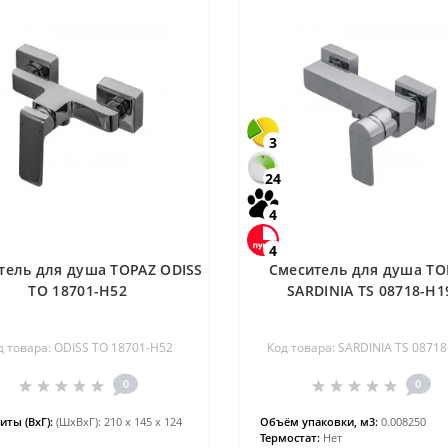
3
24
4
4
тель для душа TOPAZ ODISS
Смеситель для душа TO
TO 18701-H52
SARDINIA TS 08718-H1
д товара: ODISS TO 18701-H52
Код товара: SARDINIA TS 0871
0
0
иты (ВхГ):
(ШхВхГ): 210 х 145 х 124
Объём упаковки, м3:
0.008250
Термостат:
Нет