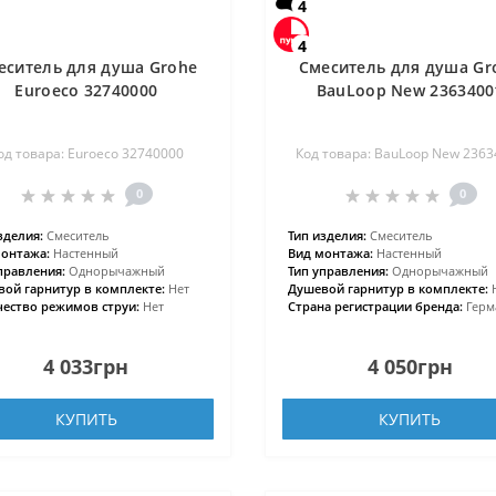
4
4
еситель для душа Grohe
Смеситель для душа Gr
Euroeco 32740000
BauLoop New 2363400
од товара: Euroeco 32740000
Код товара: BauLoop New 2363
0
0
зделия:
Смеситель
Тип изделия:
Смеситель
онтажа:
Настенный
Вид монтажа:
Настенный
правления:
Однорычажный
Тип управления:
Однорычажный
ой гарнитур в комплекте:
Нет
Душевой гарнитур в комплекте:
ество режимов струи:
Нет
Страна регистрации бренда:
Герм
4 033грн
4 050грн
КУПИТЬ
КУПИТЬ