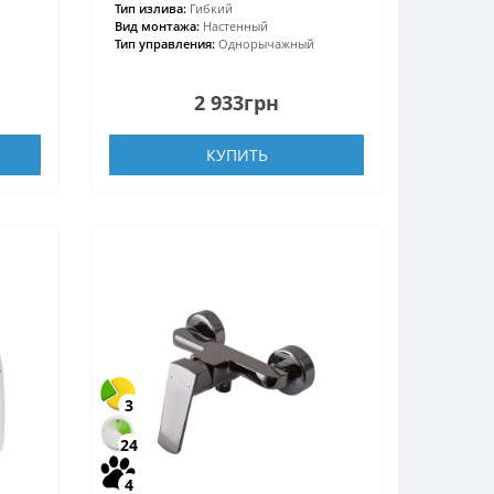
Тип излива:
Гибкий
Вид монтажа:
Настенный
Тип управления:
Однорычажный
2 933грн
КУПИТЬ
3
24
4