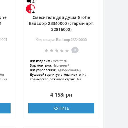
4
4
ohe
Смеситель для душа Grohe
1
BauLoop 23340000 (старый арт.
32816000)
4001
Код товара: BauLoop 23340000
0
Тип изделия:
Смеситель
Вид монтажа:
Настенный
Тип управления:
Однорычажный
Нет
Душевой гарнитур в комплекте:
Нет
ания
Количество режимов струи:
Нет
4 158грн
КУПИТЬ