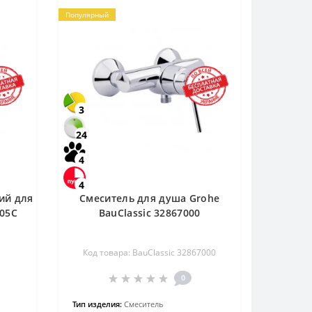
Популярный
3
24
4
4
ий для
Смеситель для душа Grohe
105C
BauClassic 32867000
Код товара: BauClassic 32867000
0
Тип изделия:
Смеситель