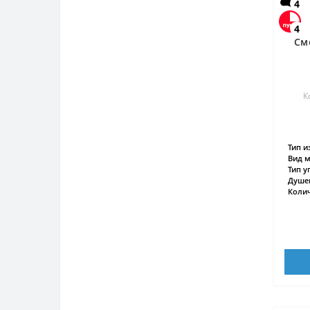
4
4
См
К
Тип и
Вид м
Тип у
Душев
Колич