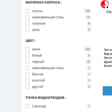
МАТЕРИАЛ КОРПУСА :
4
латунь
128
См
нержавеющая сталь
10
силумин
8
цинк
9
ЦВЕТ :
хром
124
Тип и
Вид м
белый
5
Тип у
черный
16
Душев
Колич
нержавеющая сталь
7
бронза
1
золотой
1
другой
5
ТОЧКИ ВОДООТВОДОВ :
2 выхода
1