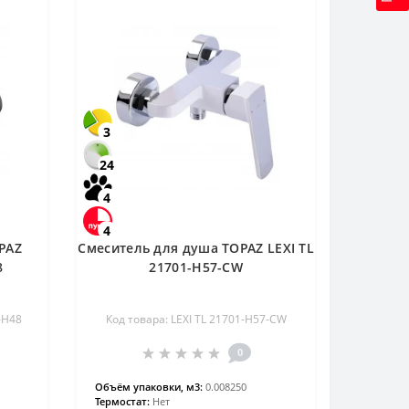
3
24
4
4
PAZ
Смеситель для душа TOPAZ LEXI TL
8
21701-H57-CW
-H48
Код товара: LEXI TL 21701-H57-CW
0
Объём упаковки, м3:
0.008250
Термостат:
Нет