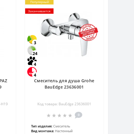
Популярный
Заканчивается
3
24
4
4
PAZ
Смеситель для душа Grohe
9
BauEdge 23636001
8-H19
Код товара: BauEdge 23636001
0
Тип изделия:
Смеситель
Вид монтажа:
Настенный