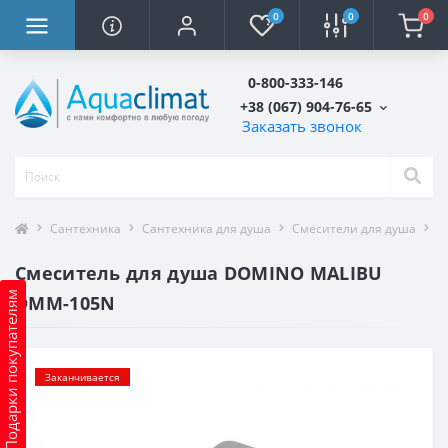
0
0
0
0-800-333-146
+38 (067) 904-76-65
Заказать звонок
Сантехника
Сантехника для душа
Смесители для душа
С
Смеситель для душа DOMINO MALIBU
Подарки покупателям
DMM-105N
Заканчивается