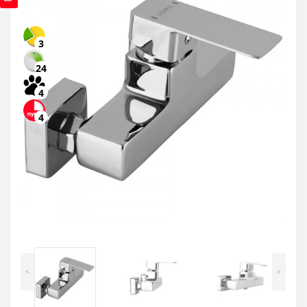
3
24
4
4
<
>