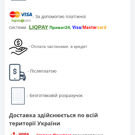
За допомогою платіжної
-
LIQPAY
системи
Приват24,
Visa
/
Master
card
-
Оплата частинами, в кредит
Післяплатою
-
Безготівковій розрахунок
-
Доставка здійснюється по всій
території України