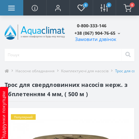
0
0
0
0-800-333-146
+38 (067) 904-76-65
Замовити дзвінок
Насосне обладнання
Комплектуючі для насосів
Трос для све
Трос для свердловинних насосів нерж. з
обплетенням 4 мм, ( 500 м )
Подарунки покупцям
Популярний