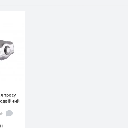
ля тросу
подвійний
н