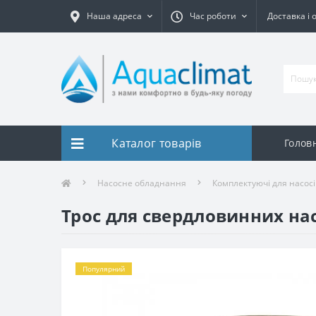
Наша адреса
Час роботи
Доставка і 
Каталог товарів
Голов
Насосне обладнання
Комплектуючі для насосі
Трос для свердловинних насо
Популярний