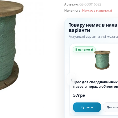
Артикул:
GS-000016082
Наявність:
Немає в наявності
Товару немає в наяв
варіанти
Актуальні варіанти, які можн
В наявності
‹
Трос для свердловинних
насосів нерж. з обплете
мм, ( 500 м )
57грн
Купити
Детал