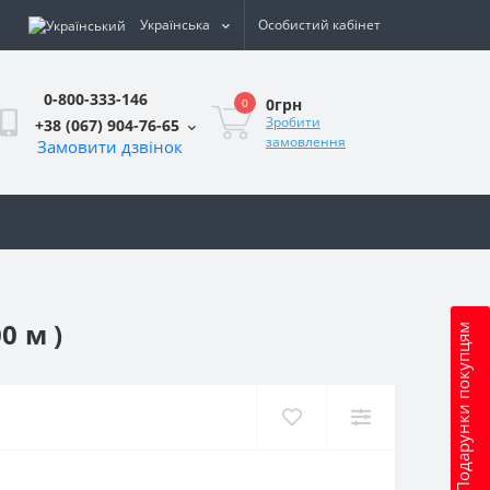
Українська
Особистий кабінет
0-800-333-146
0грн
0
Зробити
+38 (067) 904-76-65
замовлення
Замовити дзвінок
и
0 м )
Подарунки покупцям