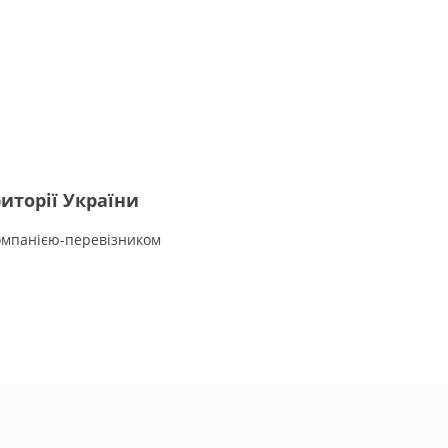
иторії України
омпанією-перевізником