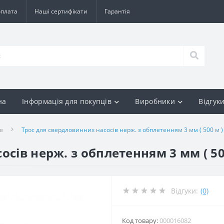
оплата
Наші сертифікати
Гарантія
на
Інформація для покупців
Виробники
Відгук
в
Трос для свердловинних насосів нерж. з обплетенням 3 мм ( 500 м )
сів нерж. з обплетенням 3 мм ( 50
Відгуки:
(0)
Код товару:
000016082