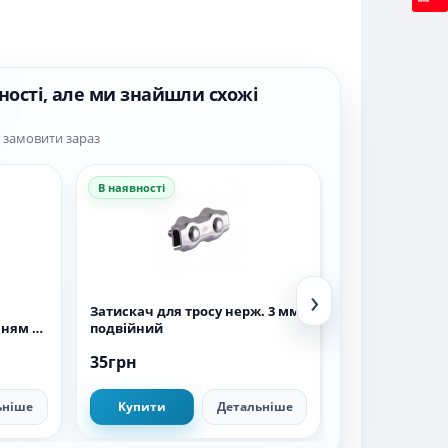
ності, але ми знайшли схожі
а замовити зараз
В наявності
В наявності
›
Затискач для тросу нерж. 3 мм,
Фланець для ба
нням 4
подвійний
1000л (27500004
35грн
8 247грн
ьніше
Купити
Детальніше
Купити