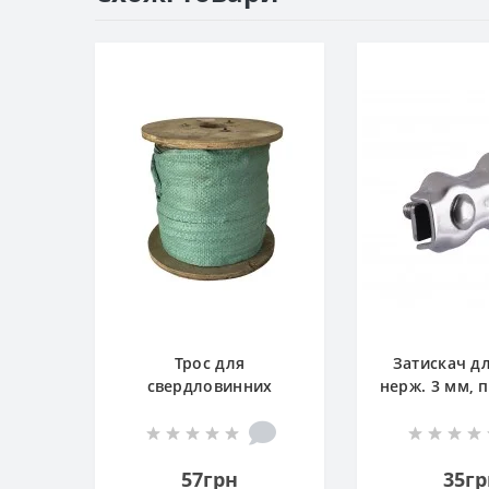
Трос для
Затискач д
свердловинних
нерж. 3 мм, 
насосів нерж. з
обплетенням 4 мм, (
500 м )
57грн
35гр