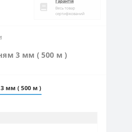
Гарантія
Весь товар
сертифікований
и
ям 3 мм ( 500 м )
 мм ( 500 м )