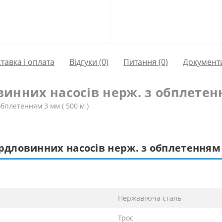
тавка і оплата
Відгуки (0)
Питання
(0)
Документ
винних насосів нерж. з обплетенн
бплетенням 3 мм ( 500 м )
рдловинних насосів нерж. з обплетенням 3
Нержавіюча сталь
Трос