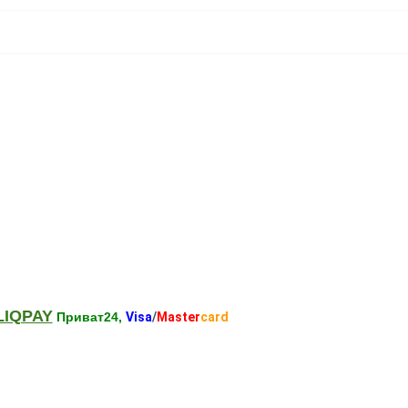
LIQPAY
Приват24,
Visa
/
Master
card