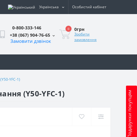
Українська
Особистий кабінет
0-800-333-146
0грн
0
Зробити
+38 (067) 904-76-65
замовлення
Замовити дзвінок
и
(Y50-YFC-1)
ання (Y50-YFC-1)
Подарунки покупцям