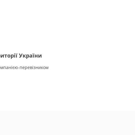
иторії України
омпанією-перевізником