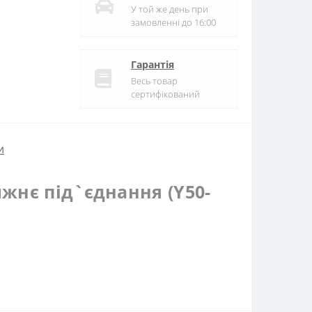
У той же день при
замовленні до 16:00
Гарантія
Весь товар
сертифікований
и
жнє під`єднання (Y50-