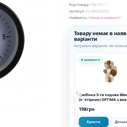
Код товару:
Y50-YFC-1
Артикул:
GS-000020923
Наявність:
Немає в наявності
Товару немає в наяв
варіанти
Актуальні варіанти, які можн
В наявності
‹
Гребінка 5-ти ходова 80
(п`ятірник) OPTIMA з ви
1/4″вр 1/4″зр на одній осі
198грн
C)
Купити
Детал