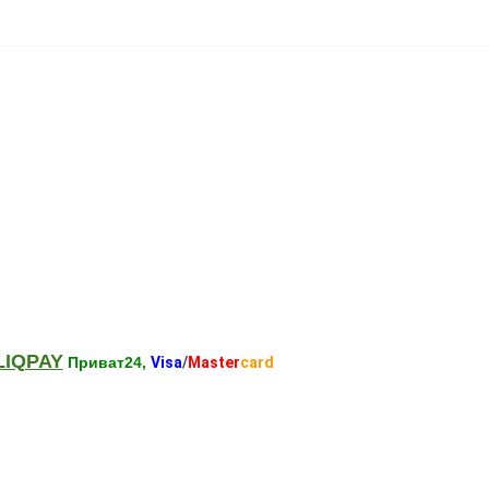
LIQPAY
Приват24,
Visa
/
Master
card