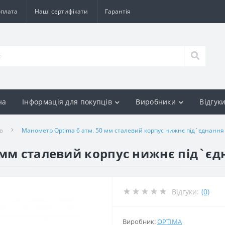
оплата
Наші сертифікати
Гарантія
на
Інформація для покупців
Виробники
Відгук
в
Манометр Optima 6 атм. 50 мм сталевий корпус нижнє під`єднання 
мм сталевий корпус нижнє під`єдн
Відгуки:
(0)
Виробник:
OPTIMA