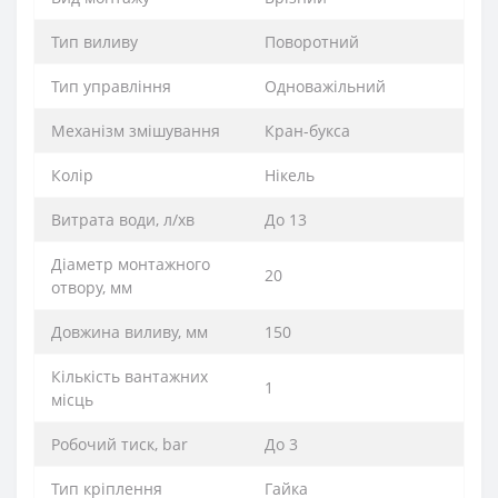
Тип виливу
Поворотний
Тип управління
Одноважільний
Механізм змішування
Кран-букса
Колір
Нікель
Витрата води, л/хв
До 13
Діаметр монтажного
20
отвору, мм
Довжина виливу, мм
150
Кількість вантажних
1
місць
Робочий тиск, bar
До 3
Тип кріплення
Гайка