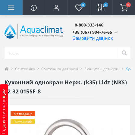
0
0
0
0-800-333-146
+38 (067) 904-76-65
Замовити дзвінок
Сантехніка
Сантехніка для кухні
Змішувачі для кухні
Кухон
Кухонний однокран Нерж. (k35) Lidz (NKS)
12 32 015SF-8
Подарунки покупцям
Хіт продажу
Популярний