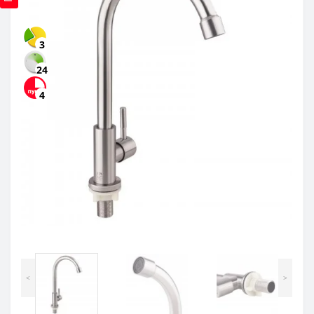
3
24
4
<
>