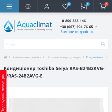
0
0
0
0-800-333-146
+38 (067) 904-76-65
Замовити дзвінок
Кліматична техніка
Настінні кондиціонери
Кондиціонер Tosh
Кондиціонер Toshiba Seiya RAS-B24B2KVG-
E/RAS-24B2AVG-E
Подарунки покупцям