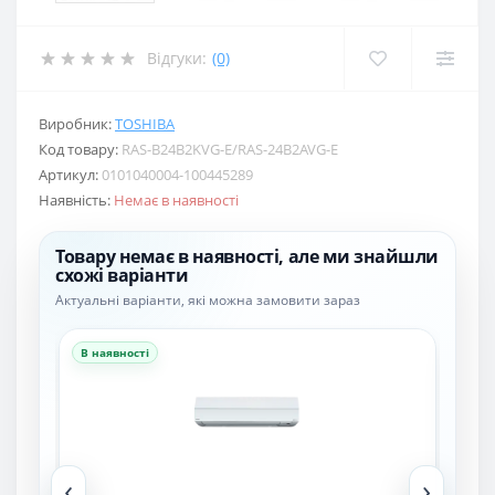
Відгуки:
(0)
Виробник:
TOSHIBA
Код товару:
RAS-B24B2KVG-E/RAS-24B2AVG-E
Артикул:
0101040004-100445289
Наявність:
Немає в наявності
Товару немає в наявності, але ми знайшли
схожі варіанти
Актуальні варіанти, які можна замовити зараз
В наявності
В н
‹
›