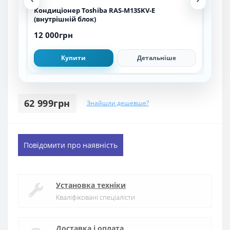
Кондиціонер Toshiba RAS-M13SKV-E
Кон
(внутрішній блок)
24P
12 000грн
46 
Купити
Детальніше
62 999грн
Знайшли дешевше?
Повідомити про наявність
Установка техніки
Кваліфіковані спеціалісти
Доставка і оплата