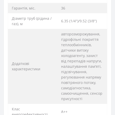
Гарантія, міс.
36
Діаметр труб (рідина /
6.35 (1/4")/9.52 (3/8")
газ), м
авторозморожування,
гідрофільні покриття
теплообмінників,
датчики витоку
холодоагенту, захист
від перепадів напруги,
Додаткові
налаштування пам'яті,
характеристики
підсвічування,
регулювання напряму
повітряного потоку,
самодіагностика,
самоочищення, сенсор
присутності
Клас
A++
енергоефективності