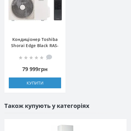
Кондиціонер Toshiba
Shorai Edge Blaсk RAS-
B22G3KVSGB-E/RAS-
22J2AVSG-E1
79 999грн
КУПИТИ
Також купують у категоріях