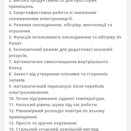
2. Висока продуктивність для просторих
приміщень.
3. Енергоефективна робота зі зниженим
споживанням електроенергії.
4. Режими охолодження, обігріву, вентиляції та
осушення.
5. Функція інтенсивного охолодження та обігріву Hi-
Power.
6. Економічний режим для додаткової економії
ресурсів.
7. Автоматичне самоочищення внутрішнього
блоку.
8. Захист від утворення плісняви та сторонніх
запахів.
9. Автоматичний перезапуск після перебоїв
електроживлення.
10. Точне підтримання заданої температури.
11. Низький рівень шуму під час роботи.
12. Рівномірний розподіл повітря по всьому
приміщенню.
13. Просте та зручне керування.
14. Стильний сучасний зовнішній вигляд.