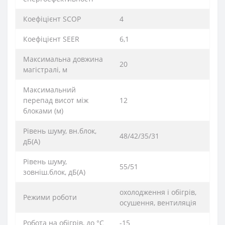
Коефіцієнт SCOP
4
Коефіцієнт SEER
6,1
Максимальна довжина
20
магістралі, м
Максимальний
перепад висот між
12
блоками (м)
Рівень шуму, вн.блок,
48/42/35/31
дБ(А)
Рівень шуму,
55/51
зовніш.блок, дБ(А)
охолодження і обігрів,
Режими роботи
осушення, вентиляція
Робота на обігрів, до °С
-15