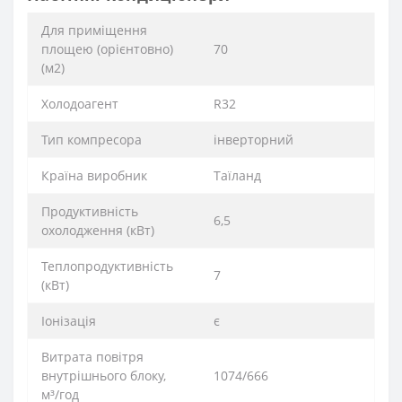
Для приміщення
площею (орієнтовно)
70
(м2)
Xолодоагент
R32
Тип компресора
інверторний
Країна виробник
Таїланд
Продуктивність
6,5
охолодження (кВт)
Теплопродуктивність
7
(кВт)
Іонізація
є
Витрата повітря
внутрішнього блоку,
1074/666
м³/год