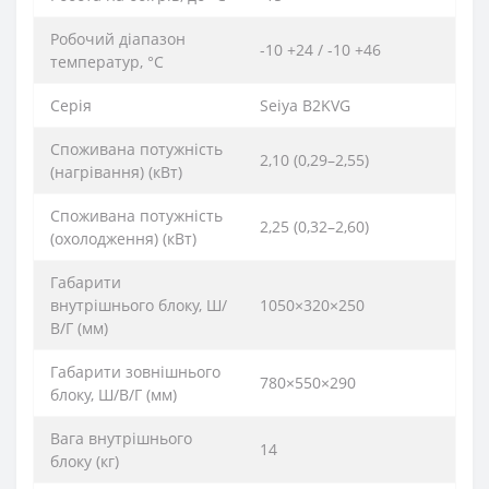
Робочий діапазон
-10 +24 / -10 +46
температур, °С
Серія
Seiya B2KVG
Споживана потужність
2,10 (0,29–2,55)
(нагрівання) (кВт)
Споживана потужність
2,25 (0,32–2,60)
(охолодження) (кВт)
Габарити
внутрішнього блоку, Ш/
1050×320×250
В/Г (мм)
Габарити зовнішнього
780×550×290
блоку, Ш/В/Г (мм)
Вага внутрішнього
14
блоку (кг)