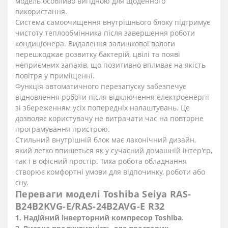
модель особливо вигідною для щоденного
використання.
Система самоочищення внутрішнього блоку підтримує
чистоту теплообмінника після завершення роботи
кондиціонера. Видалення залишкової вологи
перешкоджає розвитку бактерій, цвілі та появі
неприємних запахів, що позитивно впливає на якість
повітря у приміщенні.
Функція автоматичного перезапуску забезпечує
відновлення роботи після відключення електроенергії
зі збереженням усіх попередніх налаштувань. Це
дозволяє користувачу не витрачати час на повторне
програмування пристрою.
Стильний внутрішній блок має лаконічний дизайн,
який легко впишеться як у сучасний домашній інтер'єр,
так і в офісний простір. Тиха робота обладнання
створює комфортні умови для відпочинку, роботи або
сну.
Переваги моделі Toshiba Seiya RAS-
B24B2KVG-E/RAS-24B2AVG-E R32
1. Надійний інверторний компресор Toshiba.