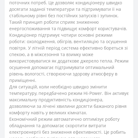
поточних потреб. Це дозволяє кондиціонеру швидко
досягати заданої температури та підтримувати її на
стабільному рівні без постійних запусків і зупинок.
Такий принцип роботи сприяє зниженню
енергоспоживання та підвищує комфорт користувачів.
Кондиціонер підтримує чотири основні режими
роботи: охолодження, обігрів, вентиляцію та осушення
повітря. У літній період система ефективно бореться зі
спекою, а в міжсезоння та взимку може
використовуватися як додаткове джерело тепла. Режим
осушення допомагає підтримувати оптимальний
рівень вологості, створюючи здорову атмосферу в
приміщенні.
Для ситуацій, коли необхідно швидко змінити
температуру, передбачено режим Hi-Power. Він активує
максимальну продуктивність кондиціонера,
дозволяючи за лічені хвилини досягти бажаного рівня
комфорту навіть у великих кімнатах.
Економічний режим автоматично оптимізує роботу
обладнання та допомагає скоротити витрати
електроенергії без зниження ефективності. Це робить