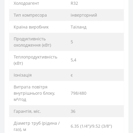
Xолодоагент
R32
Тип компресора
інверторний
Країна виробник
Таїланд
Продуктивність
5
охолодження (кВт)
Теплопродуктивність
5,4
(кВт)
Іонізація
є
Витрата повітря
внутрішнього блоку,
798/480
м³/год
Гарантія, міс.
36
Діаметр труб (рідина /
6.35 (1/4")/9.52 (3/8")
газ), м