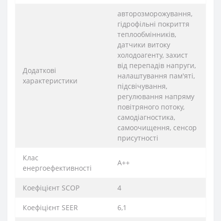
авторозморожування,
гідрофільні покриття
теплообмінників,
датчики витоку
холодоагенту, захист
від перепадів напруги,
Додаткові
налаштування пам'яті,
характеристики
підсвічування,
регулювання напряму
повітряного потоку,
самодіагностика,
самоочищення, сенсор
присутності
Клас
A++
енергоефективності
Коефіцієнт SCOP
4
Коефіцієнт SEER
6,1