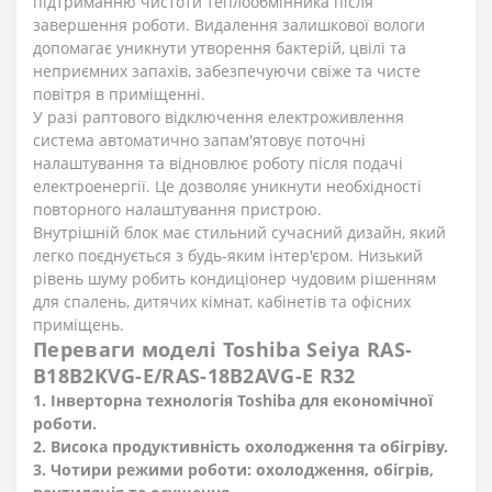
підтриманню чистоти теплообмінника після
завершення роботи. Видалення залишкової вологи
допомагає уникнути утворення бактерій, цвілі та
неприємних запахів, забезпечуючи свіже та чисте
повітря в приміщенні.
У разі раптового відключення електроживлення
система автоматично запам'ятовує поточні
налаштування та відновлює роботу після подачі
електроенергії. Це дозволяє уникнути необхідності
повторного налаштування пристрою.
Внутрішній блок має стильний сучасний дизайн, який
легко поєднується з будь-яким інтер'єром. Низький
рівень шуму робить кондиціонер чудовим рішенням
для спалень, дитячих кімнат, кабінетів та офісних
приміщень.
Переваги моделі Toshiba Seiya RAS-
B18B2KVG-E/RAS-18B2AVG-E R32
1. Інверторна технологія Toshiba для економічної
роботи.
2. Висока продуктивність охолодження та обігріву.
3. Чотири режими роботи: охолодження, обігрів,