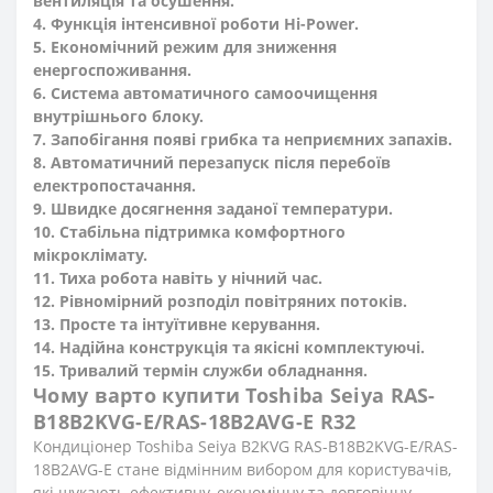
вентиляція та осушення.
4. Функція інтенсивної роботи Hi-Power.
5. Економічний режим для зниження
енергоспоживання.
6. Система автоматичного самоочищення
внутрішнього блоку.
7. Запобігання появі грибка та неприємних запахів.
8. Автоматичний перезапуск після перебоїв
електропостачання.
9. Швидке досягнення заданої температури.
10. Стабільна підтримка комфортного
мікроклімату.
11. Тиха робота навіть у нічний час.
12. Рівномірний розподіл повітряних потоків.
13. Просте та інтуїтивне керування.
14. Надійна конструкція та якісні комплектуючі.
15. Тривалий термін служби обладнання.
Чому варто купити Toshiba Seiya RAS-
B18B2KVG-E/RAS-18B2AVG-E R32
Кондиціонер Toshiba Seiya B2KVG RAS-B18B2KVG-E/RAS-
18B2AVG-E стане відмінним вибором для користувачів,
які шукають ефективну, економічну та довговічну