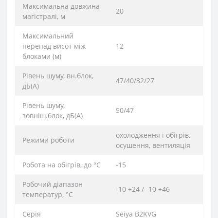
Максимальна довжина
20
магістралі, м
Максимальний
перепад висот між
12
блоками (м)
Рівень шуму, вн.блок,
47/40/32/27
дБ(А)
Рівень шуму,
50/47
зовніш.блок, дБ(А)
охолодження і обігрів,
Режими роботи
осушення, вентиляція
Робота на обігрів, до °С
-15
Робочий діапазон
-10 +24 / -10 +46
температур, °С
Серія
Seiya B2KVG