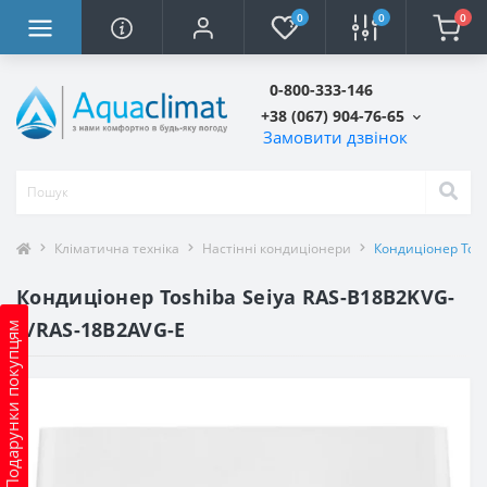
0
0
0
0-800-333-146
+38 (067) 904-76-65
Замовити дзвінок
Кліматична техніка
Настінні кондиціонери
Кондиціонер Tosh
Кондиціонер Toshiba Seiya RAS-B18B2KVG-
E/RAS-18B2AVG-E
Подарунки покупцям