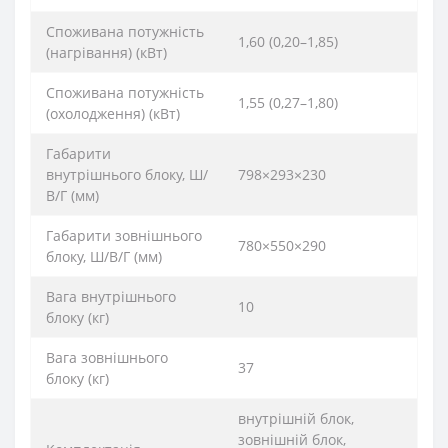
Споживана потужність
1,60 (0,20–1,85)
(нагрівання) (кВт)
Споживана потужність
1,55 (0,27–1,80)
(охолодження) (кВт)
Габарити
внутрішнього блоку, Ш/
798×293×230
В/Г (мм)
Габарити зовнішнього
780×550×290
блоку, Ш/В/Г (мм)
Вага внутрішнього
10
блоку (кг)
Вага зовнішнього
37
блоку (кг)
внутрішній блок,
зовнішній блок,