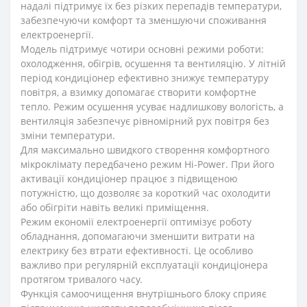
надалі підтримує їх без різких перепадів температури,
забезпечуючи комфорт та зменшуючи споживання
електроенергії.
Модель підтримує чотири основні режими роботи:
охолодження, обігрів, осушення та вентиляцію. У літній
період кондиціонер ефективно знижує температуру
повітря, а взимку допомагає створити комфортне
тепло. Режим осушення усуває надлишкову вологість, а
вентиляція забезпечує рівномірний рух повітря без
зміни температури.
Для максимально швидкого створення комфортного
мікроклімату передбачено режим Hi-Power. При його
активації кондиціонер працює з підвищеною
потужністю, що дозволяє за короткий час охолодити
або обігріти навіть великі приміщення.
Режим економії електроенергії оптимізує роботу
обладнання, допомагаючи зменшити витрати на
електрику без втрати ефективності. Це особливо
важливо при регулярній експлуатації кондиціонера
протягом тривалого часу.
Функція самоочищення внутрішнього блоку сприяє