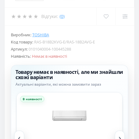
Відгуки:
(0)
Виробник:
TOSHIBA
Код товару:
RAS-B18B2KVG-E/RAS-18B2AVG-E
Артикул:
0101040004-100445288
Наявність:
Немає в наявності
Товару немає в наявності, але ми знайшли
схожі варіанти
Актуальні варіанти, які можна замовити зараз
В наявності
В н
‹
›