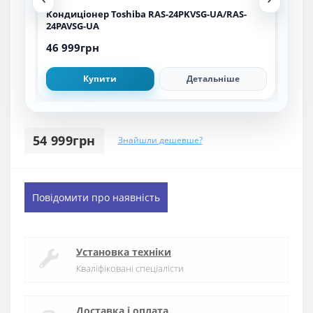
Кондиціонер Toshiba RAS-24PKVSG-UA/RAS-
Кон
24PAVSG-UA
(вн
46 999грн
13 
Купити
Детальніше
54 999грн
Знайшли дешевше?
Повідомити про наявність
Установка техніки
Кваліфіковані спеціалісти
Доставка і оплата