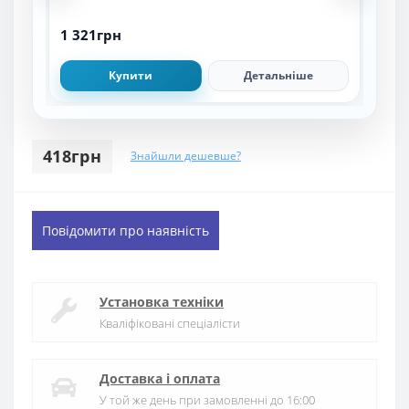
кВт
1 321грн
21 
Купити
Детальніше
418грн
Знайшли дешевше?
Повідомити про наявність
Установка техніки
Кваліфіковані спеціалісти
Доставка і оплата
У той же день при замовленні до 16:00