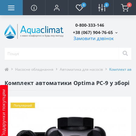
0
0
0
0-800-333-146
+38 (067) 904-76-65
Замовити дзвінок
Насосне обладнання
Автоматика для насосів
Комплект автом
Комплект автоматики Optima PC-9 у зборі
Подарунки покупцям
Популярний