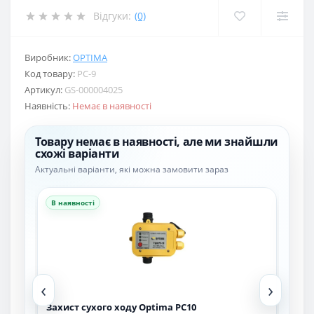
Відгуки:
(0)
Виробник:
OPTIMA
Код товару:
PC-9
Артикул:
GS-000004025
Наявність:
Немає в наявності
Товару немає в наявності, але ми знайшли
схожі варіанти
Актуальні варіанти, які можна замовити зараз
В наявності
В н
‹
›
Захист сухого ходу Optima PC10
Час