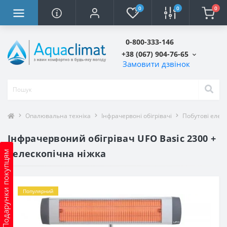
0
0
0
0-800-333-146
+38 (067) 904-76-65
Замовити дзвінок
Опалювальна техніка
Інфрачервоні обігрівачі
Побутові елект
Інфрачервоний обігрівач UFO Basic 2300 +
телескопічна ніжка
Подарунки покупцям
Популярний