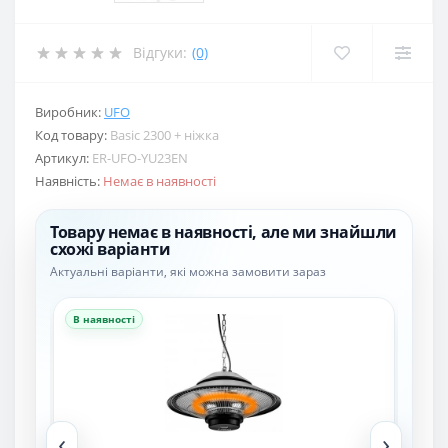
Відгуки:
(0)
Виробник:
UFO
Код товару:
Basic 2300 + ніжка
Артикул:
ER-UFO-YU23EN
Наявність:
Немає в наявності
Товару немає в наявності, але ми знайшли
схожі варіанти
Актуальні варіанти, які можна замовити зараз
В наявності
В н
‹
›