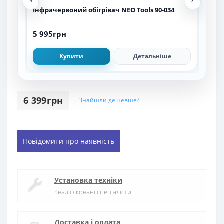
Інфрачервоний обігрівач NEO Tools 90-034
Інф
5 995грн
5 9
Купити
Детальніше
6 399грн
Знайшли дешевше?
Повідомити про наявність
Установка техніки
Кваліфіковані спеціалісти
Доставка і оплата