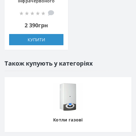
інфрачервоного
обігрівача Neo Tools
90-033
2 390грн
КУПИТИ
Також купують у категоріях
Котли газові