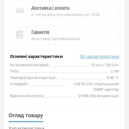
Доставка і оплата
У той же день при замовленні до 16:00
Гарантія
Весь товар сертифікований
Основні характеристики
Всі характеристики
Bстановлено батарей :
16 шт x 12B 9 Aч
THDi:
≤ 5%
Tемпература експлуатації :
0-40 °C
Інтерфейс:
USB RS-232 опціональний
SNMP-адаптер
Відносна вологість :
0-95% (без конденсації)
Огляд товару
Характеристики