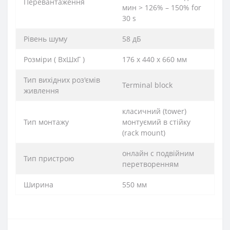
Перевантаження
мин > 126% – 150% for
30 s
Рівень шуму
58 дБ
Розміри ( ВхШхГ )
176 x 440 х 660 мм
Тип вихідних роз'ємів
Terminal block
живлення
класичний (tower)
Тип монтажу
монтуємий в стійку
(rack mount)
онлайн с подвійним
Тип пристрою
перетворенням
Ширина
550 мм