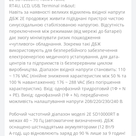
RT4U, LCD, USB, Terminal in&out:
Навіть за наявності великих відхилень вхідної напруги
ДБЖ 2Е продовжує живити під’єднані пристрої чистою
синусоїдальною стабілізованою напругою. Відсутність
переключення між режимами (від мережі до батареї)
дає змогу мінімізувати ризик пошкодження
«чутливого» обладнання. Зокрема такі ДБЖ
використовують для безперебійного забезпечення
електроенергією медичного устаткування, для дата-
центрів та підприємств із безперервним циклом
виробництва. Діапазон вхідної напруги становить: 110
~ 176 VAC (лінійне зниження характеристик між 50 % та
100 % навантаження); 176 ~ 288 VAC (без погіршення
характеристик). Вхід: однофазний тридротовий (1Φ + N
+ PE). Вихід: однофазний (1Φ + N), передбачено
можливість налаштування напруги 208/220/230/240 В.
Робочий частотний діапазон моделі 2E SD10000RT в
межах 40 ~ 70 Гц (автоматичне визначення). ДБЖ
оснащено шістнадцятьма акумуляторами (12 Bт/9
А·год), що відновлюють заряд до 90 % лише за 9 годин!