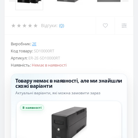
Відгуки:
(0)
Виробник:
2E
Код товару:
SD10000RT
Артикул:
ER-2E-SD10000RT
Наявність:
Немає в наявності
Товару немає в наявності, але ми знайшли
схожі варіанти
Актуальні варіанти, які можна замовити зараз
В наявності
В н