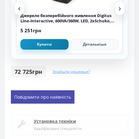
‹
›
s
Джерело безперебійного живлення Digitus
Дже
,
Line-Interactive, 600VA/360W, LED, 2xSchuko,
G2, 
RJ11, USB
5 251грн
10 
Купити
Детальніше
72 725грн
Знайшли дешевше?
Повідомити про наявність
Установка техніки
Кваліфіковані спеціалісти