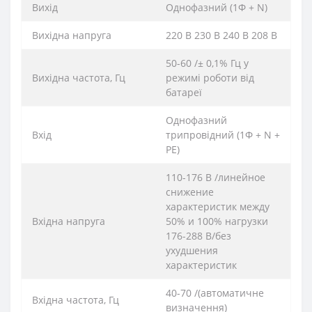
Вихід
Однофазний (1Φ + N)
Вихідна напруга
220 В 230 В 240 В 208 В
50-60 /± 0,1% Гц у
Вихідна частота, Гц
режимі роботи від
батареї
Однофазний
Вхід
трипровідний (1Φ + N +
PE)
110-176 В /линейное
снижение
характеристик между
Вхідна напруга
50% и 100% нагрузки
176-288 В/без
ухудшения
характеристик
40-70 /(автоматичне
Вхідна частота, Гц
визначення)