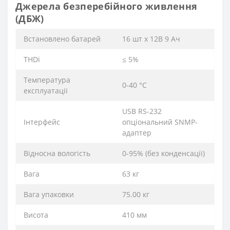
Джерела безперебійного живлення
(ДБЖ)
Bстановлено батарей
16 шт x 12B 9 Aч
THDi
≤ 5%
Tемпература
0-40 °C
експлуатації
USB RS-232
Інтерфейс
опціональний SNMP-
адаптер
Відносна вологість
0-95% (без конденсації)
Вага
63 кг
Вага упаковки
75.00 кг
Висота
410 мм