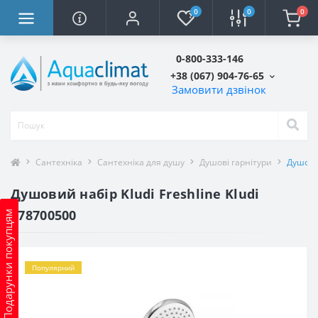
0
0
0
0-800-333-146
+38 (067) 904-76-65
Замовити дзвінок
Сантехніка
Сантехніка для душу
Душові гарнітури
Душовий
Душовий набір Kludi Freshline Kludi
678700500
Подарунки покупцям
Популярний