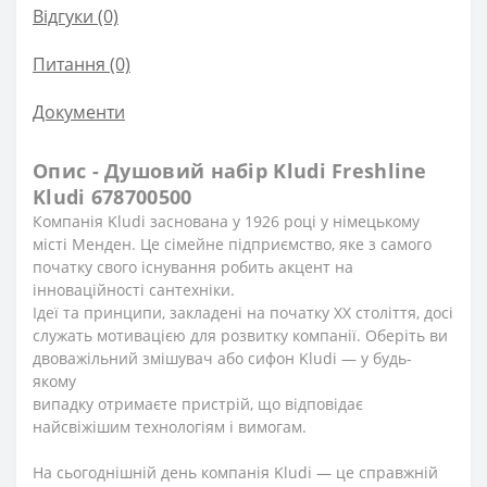
Відгуки (0)
Питання
(0)
Документи
Опис - Душовий набір Kludi Freshline
Kludi 678700500
Компанія Kludi заснована у 1926 році у німецькому
місті Менден. Це сімейне підприємство, яке з самого
початку свого існування робить акцент на
інноваційності сантехніки.
Ідеї ​​та принципи, закладені на початку ХХ століття, досі
служать мотивацією для розвитку компанії. Оберіть ви
двоважільний змішувач або сифон Kludi — у будь-
якому
випадку отримаєте пристрій, що відповідає
найсвіжішим технологіям і вимогам.
На сьогоднішній день компанія Kludi — це справжній